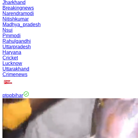
Jharkhand
Breakingnews
Narendramodi
Nitishkumar
Madhya_pradesh
Nsui
Pmmodi
Rahulgandhi
Uttarpradesh
Haryana
Cricket
Lucknow
Uttarakhand
Crimenews
ptopbihar