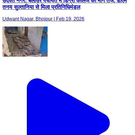
उदवंत नगर: बेलाउर पंचायत में डिग्री कॉलेज की मांग तेज, डीएम
तनय सुल्तानिया से मिला प्रतिनिधिमंडल
Udwant Nagar, Bhojpur | Feb 19, 2026