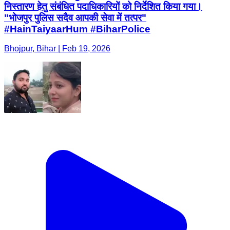
निस्तारण हेतु संबंधित पदाधिकारियों को निर्देशित किया गया।
"भोजपुर पुलिस सदैव आपकी सेवा में तत्पर"
#HainTaiyaarHum #BiharPolice
Bhojpur, Bihar | Feb 19, 2026