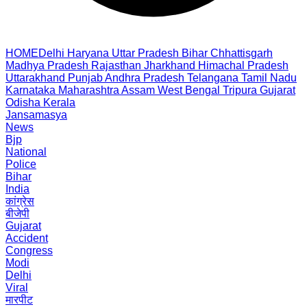
HOME
Delhi
Haryana
Uttar Pradesh
Bihar
Chhattisgarh
Madhya Pradesh
Rajasthan
Jharkhand
Himachal Pradesh
Uttarakhand
Punjab
Andhra Pradesh
Telangana
Tamil Nadu
Karnataka
Maharashtra
Assam
West Bengal
Tripura
Gujarat
Odisha
Kerala
Jansamasya
News
Bjp
National
Police
Bihar
India
कांग्रेस
बीजेपी
Gujarat
Accident
Congress
Modi
Delhi
Viral
मारपीट