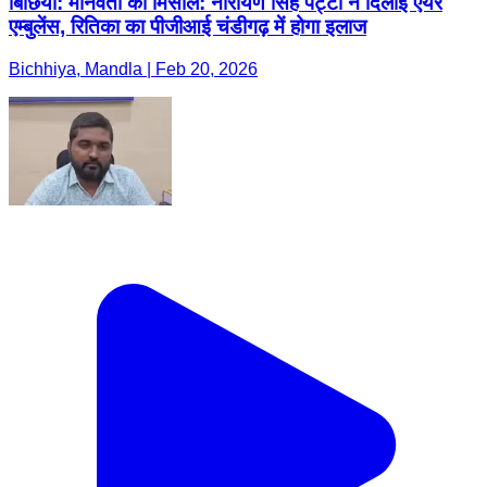
बिछिया: मानवता की मिसाल: नारायण सिंह पट्टा ने दिलाई एयर
एम्बुलेंस, रितिका का पीजीआई चंडीगढ़ में होगा इलाज
Bichhiya, Mandla | Feb 20, 2026