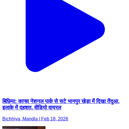
बिछिया: कान्हा नेशनल पार्क से सटे भानपुर खेड़ा में दिखा तेंदुआ,
इलाके में दहशत, वीडियो वायरल
Bichhiya, Mandla | Feb 18, 2026