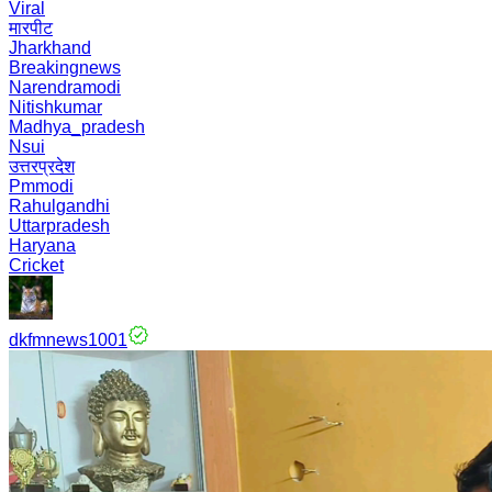
Viral
मारपीट
Jharkhand
Breakingnews
Narendramodi
Nitishkumar
Madhya_pradesh
Nsui
उत्तरप्रदेश
Pmmodi
Rahulgandhi
Uttarpradesh
Haryana
Cricket
dkfmnews1001