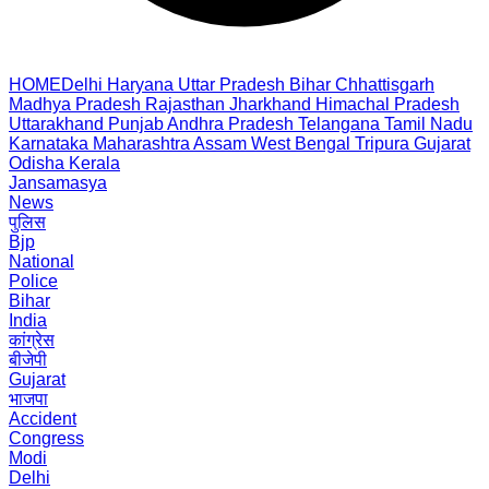
HOME
Delhi
Haryana
Uttar Pradesh
Bihar
Chhattisgarh
Madhya Pradesh
Rajasthan
Jharkhand
Himachal Pradesh
Uttarakhand
Punjab
Andhra Pradesh
Telangana
Tamil Nadu
Karnataka
Maharashtra
Assam
West Bengal
Tripura
Gujarat
Odisha
Kerala
Jansamasya
News
पुलिस
Bjp
National
Police
Bihar
India
कांग्रेस
बीजेपी
Gujarat
भाजपा
Accident
Congress
Modi
Delhi