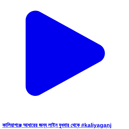
কালিয়াগঞ্জে আধারের জন্য লাইন বুধবার থেকে #kaliyaganj