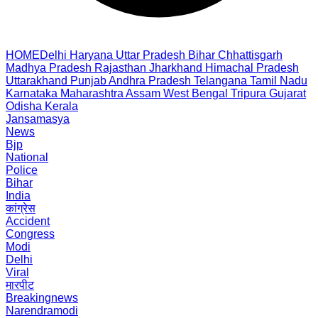
HOME
Delhi
Haryana
Uttar Pradesh
Bihar
Chhattisgarh
Madhya Pradesh
Rajasthan
Jharkhand
Himachal Pradesh
Uttarakhand
Punjab
Andhra Pradesh
Telangana
Tamil Nadu
Karnataka
Maharashtra
Assam
West Bengal
Tripura
Gujarat
Odisha
Kerala
Jansamasya
News
Bjp
National
Police
Bihar
India
कांग्रेस
Accident
Congress
Modi
Delhi
Viral
मारपीट
Breakingnews
Narendramodi