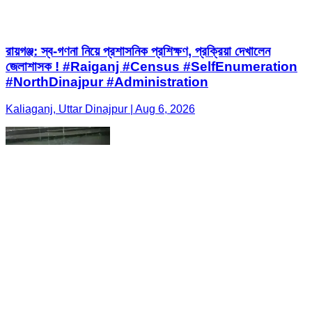
রায়গঞ্জ: স্ব-গণনা নিয়ে প্রশাসনিক প্রশিক্ষণ, প্রক্রিয়া দেখালেন
জেলাশাসক ! #Raiganj #Census #SelfEnumeration
#NorthDinajpur #Administration
Kaliaganj, Uttar Dinajpur | Aug 6, 2026