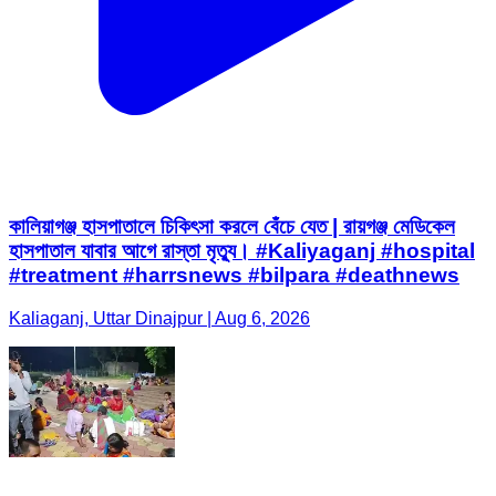
কালিয়াগঞ্জ হাসপাতালে চিকিৎসা করলে বেঁচে যেত | রায়গঞ্জ মেডিকেল
হাসপাতাল যাবার আগে রাস্তা মৃত্যু। #Kaliyaganj #hospital
#treatment #harrsnews #bilpara #deathnews
Kaliaganj, Uttar Dinajpur | Aug 6, 2026