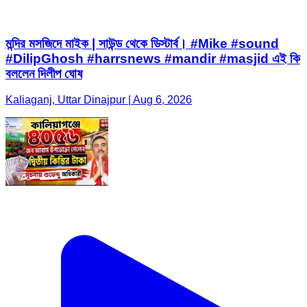
মন্দির মসজিদে মাইক | সাউন্ড থেকে ডিস্টার্ব। #Mike #sound
#DilipGhosh #harrsnews #mandir #masjid এই কি
বললেন দিলীপ ঘোষ
Kaliaganj, Uttar Dinajpur | Aug 6, 2026