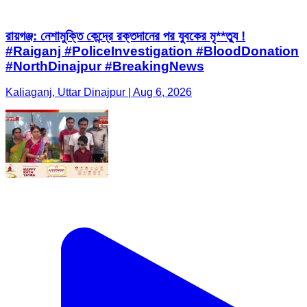
রায়গঞ্জ: নেশামুক্তি কেন্দ্রে রক্তদানের পর যুবকের মৃ**ত্যু !
#Raiganj #PoliceInvestigation #BloodDonation
#NorthDinajpur #BreakingNews
Kaliaganj, Uttar Dinajpur | Aug 6, 2026