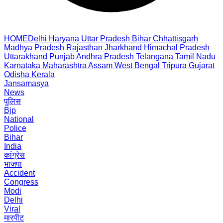
HOME
Delhi
Haryana
Uttar Pradesh
Bihar
Chhattisgarh
Madhya Pradesh
Rajasthan
Jharkhand
Himachal Pradesh
Uttarakhand
Punjab
Andhra Pradesh
Telangana
Tamil Nadu
Karnataka
Maharashtra
Assam
West Bengal
Tripura
Gujarat
Odisha
Kerala
Jansamasya
News
पुलिस
Bjp
National
Police
Bihar
India
कांग्रेस
भाजपा
Accident
Congress
Modi
Delhi
Viral
मारपीट