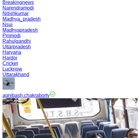
Breakingnews
Narendramodi
Nitishkumar
Madhya_pradesh
Nsui
Madhyapradesh
Pmmodi
Rahulgandhi
Uttarpradesh
Haryana
Hardoi
Cricket
Lucknow
Uttarakhand
agnibash.chakraborty