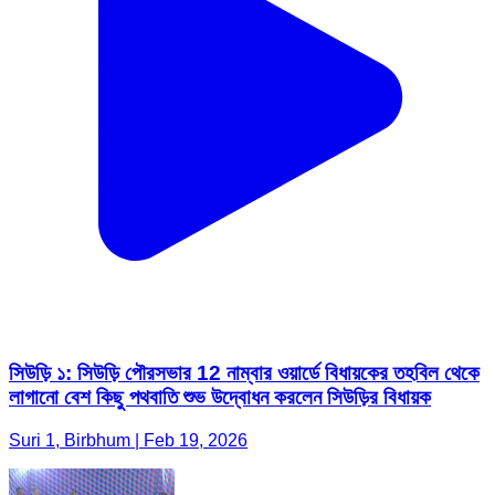
সিউড়ি ১: সিউড়ি পৌরসভার 12 নাম্বার ওয়ার্ডে বিধায়কের তহবিল থেকে
লাগানো বেশ কিছু পথবাতি শুভ উদ্বোধন করলেন সিউড়ির বিধায়ক
Suri 1, Birbhum | Feb 19, 2026