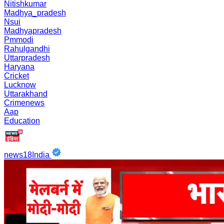
Nitishkumar
Madhya_pradesh
Nsui
Madhyapradesh
Pmmodi
Rahulgandhi
Uttarpradesh
Haryana
Cricket
Lucknow
Uttarakhand
Crimenews
Aap
Education
news18India