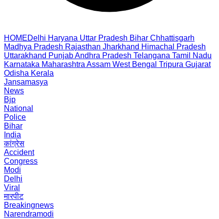
HOME
Delhi
Haryana
Uttar Pradesh
Bihar
Chhattisgarh
Madhya Pradesh
Rajasthan
Jharkhand
Himachal Pradesh
Uttarakhand
Punjab
Andhra Pradesh
Telangana
Tamil Nadu
Karnataka
Maharashtra
Assam
West Bengal
Tripura
Gujarat
Odisha
Kerala
Jansamasya
News
Bjp
National
Police
Bihar
India
कांग्रेस
Accident
Congress
Modi
Delhi
Viral
मारपीट
Breakingnews
Narendramodi