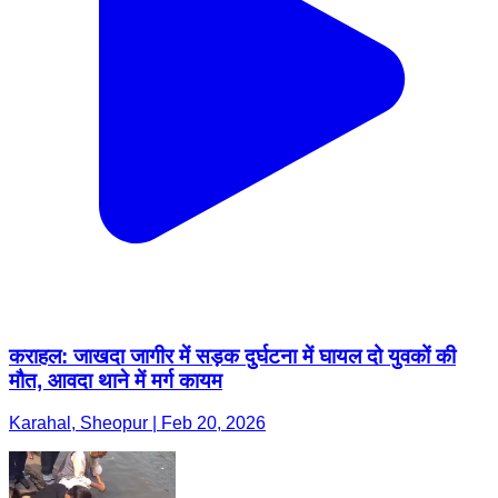
कराहल: जाखदा जागीर में सड़क दुर्घटना में घायल दो युवकों की
मौत, आवदा थाने में मर्ग कायम
Karahal, Sheopur | Feb 20, 2026