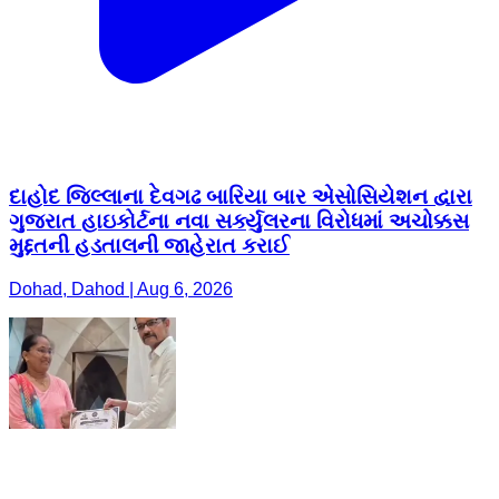
દાહોદ જિલ્લાના દેવગઢ બારિયા બાર એસોસિયેશન દ્વારા
ગુજરાત હાઇકોર્ટના નવા સર્ક્યુલરના વિરોધમાં અચોક્કસ
મુદ્દતની હડતાલની જાહેરાત કરાઈ
Dohad, Dahod | Aug 6, 2026