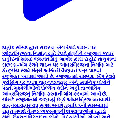
દાહોદ સાંસદ દ્વારા રાછરડા–ખેંગ રેલવે લાઇન પર
ઓવરબ્રિજના નિર્માણ માટે રેલવે મંત્રીને રજૂઆત કરાઈ
દાહોદના સાંસદ જસવંતસિંહ ભાભોર દ્વારા દાહોદ તાલુકાના
રાછરડા–ખેંગ રેલવે લાઇન પર ઓવરબ્રિજના નિર્માણ માટે
કેન્દ્રીય રેલવે મંત્રી અશ્વિની વૈષ્ણવને પત્ર પાઠવી
રજૂઆત કરવામાં આવી છે. રજૂઆતમાં રાછરડા–ખેંગ રેલવે
ક્રોસિંગ પર વધતા વાહનવ્યવહાર અને સ્થાનિક લોકોને
પડતી મુશ્કેલીઓનો ઉલ્લેખ કરીને અહીં તાત્કાલિક
ઓવરબ્રિજનું નિર્માણ કરવાની માંગ કરવામાં આવી છે.
સાંસદે રજૂઆતમાં જણાવ્યું છે કે ઓવરબ્રિજ બનવાથી
વાહનવ્યવહાર વધુ સુગમ બનશે, ટ્રાફિકની સમસ્યામાં
રાહત મળશે તેમજ અકસ્માતની શક્યતાઓમાં ઘટાડો
થશે. ઉપરાંત વિસ્તારના લોકો, વિદ્યાર્થીઓ, ખેડૂતો અને