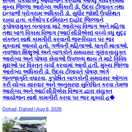
સંગમ’ વર્કશોપનું આયોજન કરવામાં આવ્યું કાર્યક્રમમાં
મુખ્ય જિલ્લા આરોગ્ય અધિકારી ડૉ. ઉદય ટીલાવત તથા
ઇન્ચાર્જ પ્રોગ્રામ અધિકારી ડૉ. સુધીર જોશી ઉપસ્થિત
રહ્યા હતા. વર્કશોપ દરમિયાન દાહોદ જિલ્લાને
કુપોષણમુક્ત બનાવવા માટે આરોગ્ય વિભાગ અને મહિલા
તથા બાળ વિકાસ વિભાગ (આઈસીડીએસ) વચ્ચે વધુ સુદૃઢ
સંકલન સાથે કામગીરી કરવાની જરૂરિયાત પર ભાર
મૂકવામાં આવ્યો હતો. ગર્ભવતી મહિલાઓ, ધાત્રી માતાઓ,
નવજાત શિશુઓ અને બાળકોને સમયસર ગુણવત્તાયુક્ત
આરોગ્ય અને પોષણ સેવાઓ ઉપલબ્ધ થાય તે માટે વિવિધ
મુદ્દાઓ પર વિસ્તૃત ચર્ચા કરવામાં આવી હતી. મુખ્ય જિલ્લા
આરોગ્ય અધિકારી ડૉ. ઉદય ટીલાવતે પોષણ અંગે
જનજાગૃતિ વધારવા, કુપોષિત બાળકોની સમયસર ઓળખ
કરી યોગ્ય સારવાર અને અનુસરણ સુનિશ્ચિત કરવા તેમજ
આરોગ્ય અને આઈસીડીએસ વિભાગ દ્વારા સંયુક્ત
આયોજન સાથે કામગીરી કરવા પર ભાર મૂક્યો હ�
Dohad, Dahod | Aug 6, 2026