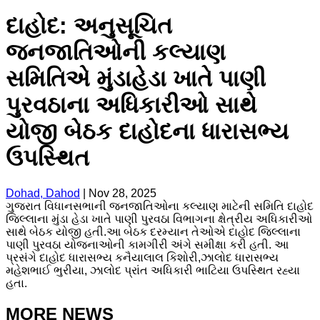
દાહોદ: અનુસૂચિત
જનજાતિઓની કલ્યાણ
સમિતિએ મુંડાહેડા ખાતે પાણી
પુરવઠાના અધિકારીઓ સાથે
યોજી બેઠક દાહોદના ધારાસભ્ય
ઉપસ્થિત
Dohad, Dahod
|
Nov 28, 2025
ગુજરાત વિધાનસભાની જનજાતિઓના કલ્યાણ માટેની સમિતિ દાહોદ
જિલ્લાના મુંડા હેડા ખાતે પાણી પુરવઠા વિભાગના ક્ષેત્રીય અધિકારીઓ
સાથે બેઠક યોજી હતી.આ બેઠક દરમ્યાન તેઓએ દાહોદ જિલ્લાના
પાણી પુરવઠા યોજનાઓની કામગીરી અંગે સમીક્ષા કરી હતી. આ
પ્રસંગે દાહોદ ધારાસભ્ય કનૈયાલાલ કિશોરી,ઝાલોદ ધારાસભ્ય
મહેશભાઈ ભુરીયા, ઝાલોદ પ્રાંત અધિકારી ભાટિયા ઉપસ્થિત રહ્યા
હતા.
MORE NEWS