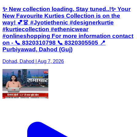
✨ New collection loading. Stay tuned..!✨ Your
New Favourite Kurties Collection is on the
way! 💕👗 #Jyotiethenic #designerkurtie
#kurtiecollection #ethenicwear
#onlineshopping For more information contact
on - 📞 8320310798 📞 8320305505 📍
Purbiyawad, Dahod (Guj)
Dohad, Dahod | Aug 7, 2026