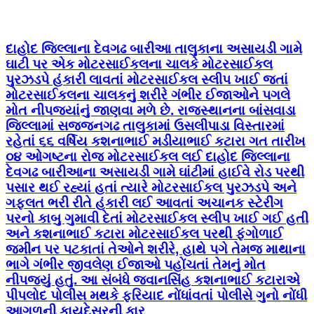
દાહોદ જિલ્લાના દેવગઢ બારીઆ તાલુકાના અસાયડી ગામે
ઘાટી પર એક મોટરસાઈકલના ચાલકે મોટરસાઈકલ
પુરઝડપે હંકારી લાવતાં મોટરસાઈકલ સ્લીપ ખાઈ જતાં
મોટરસાઈકલના ચાલકનું શરીરે ગંભીર ઈજાઓને પગલે
મોત નીપજ્યાંનું જાણવા મળે છે. રાજસ્થાનના બાંસવાડા
જિલ્લામાં સજ્જનગઢ તાલુકામાં ઉસલીપાડા વિસ્તારમાં
રહેતાં ૬૬ વર્ષિય કશનાભાઈ મડીયાભાઈ કટારા ગત તારીખ
૦૪ ઓગષ્ટના રોજ મોટરસાઈકલ લઈ દાહોદ જિલ્લાના
દેવગઢ બારીઆના અસાયડી ગામે ઘાંટીમાં હાઈવે રોડ પરથી
પસાર થઈ રહ્યાં હતાં ત્યારે મોટરસાઈકલ પુરઝડપે અને
ગફલત ભરી રીતે હંકારી લઈ આવતાં અચાનક સ્ટેરીંગ
પરનો કાબુ ગુમાવી દેતાં મોટરસાઈકલ સ્લીપ ખાઈ ગઈ હતી
અને કશનાભાઈ કટારા મોટરસાઈકલ પરથી ફંગોળાઈ
જમીન પર પટકાતાં તેઓને શરીરે, હાથે પગે તેમજ માથાના
ભાગે ગંભીર જીવલેણ ઈજાઓ પહોંચતાં તેમનું મોત
નીપજ્યું હતું. આ સંબંધે જવાનસિંહ કશનાભાઈ કટારાએ
પીપલોદ પોલીસ મથકે ફરિયાદ નોંધાંવતાં પોલીસે ગુનો નોંધી
આગળની કાયદેસરની કાર્