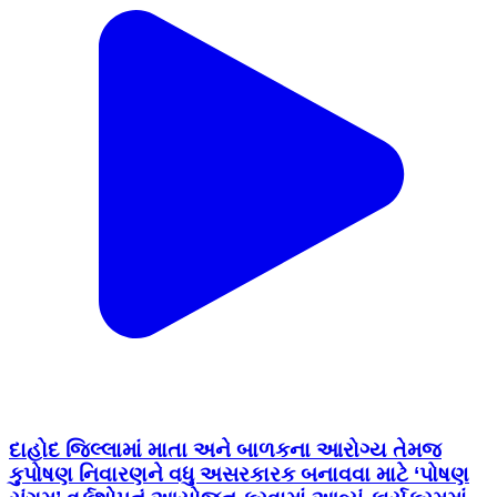
દાહોદ જિલ્લામાં માતા અને બાળકના આરોગ્ય તેમજ
કુપોષણ નિવારણને વધુ અસરકારક બનાવવા માટે ‘પોષણ