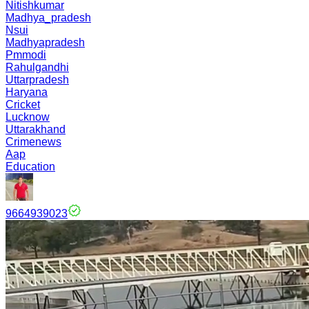
Nitishkumar
Madhya_pradesh
Nsui
Madhyapradesh
Pmmodi
Rahulgandhi
Uttarpradesh
Haryana
Cricket
Lucknow
Uttarakhand
Crimenews
Aap
Education
9664939023