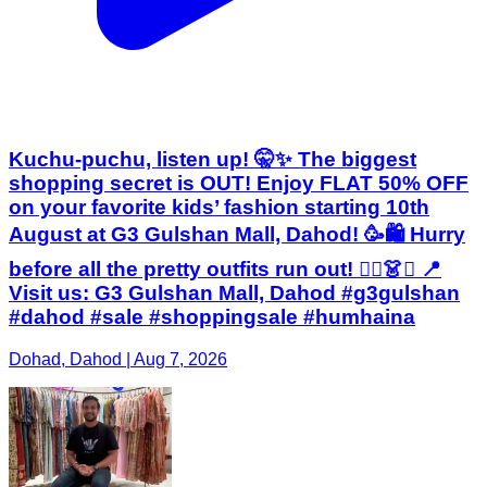
Kuchu-puchu, listen up! 🤫✨ The biggest
shopping secret is OUT! Enjoy FLAT 50% OFF
on your favorite kids’ fashion starting 10th
August at G3 Gulshan Mall, Dahod! 🥳🛍️ Hurry
before all the pretty outfits run out! 🏃‍♂️👗✨ 📍
Visit us: G3 Gulshan Mall, Dahod #g3gulshan
#dahod #sale #shoppingsale #humhaina
Dohad, Dahod | Aug 7, 2026