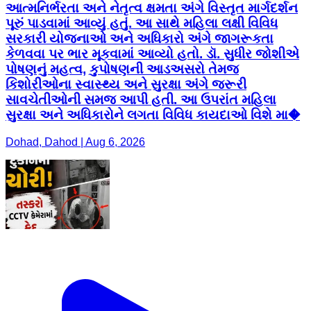
આત્મનિર્ભરતા અને નેતૃત્વ ક્ષમતા અંગે વિસ્તૃત માર્ગદર્શન
પૂરું પાડવામાં આવ્યું હતું. આ સાથે મહિલા લક્ષી વિવિધ
સરકારી યોજનાઓ અને અધિકારો અંગે જાગરૂકતા
કેળવવા પર ભાર મૂકવામાં આવ્યો હતો. ડૉ. સુધીર જોશીએ
પોષણનું મહત્વ, કુપોષણની આડઅસરો તેમજ
કિશોરીઓના સ્વાસ્થ્ય અને સુરક્ષા અંગે જરૂરી
સાવચેતીઓની સમજ આપી હતી. આ ઉપરાંત મહિલા
સુરક્ષા અને અધિકારોને લગતા વિવિધ કાયદાઓ વિશે મા�
Dohad, Dahod | Aug 6, 2026