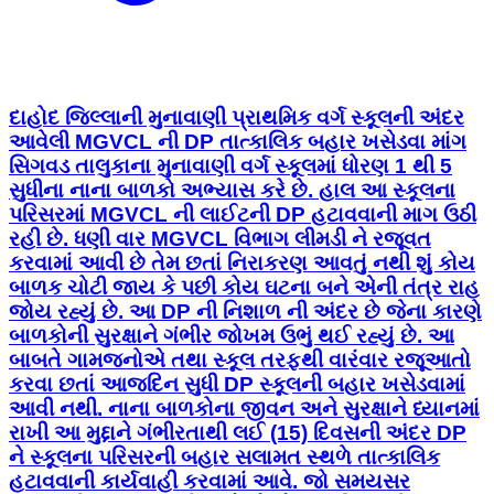
દાહોદ જિલ્લાની મુનાવાણી પ્રાથમિક વર્ગ સ્કૂલની અંદર
આવેલી MGVCL ની DP તાત્કાલિક બહાર ખસેડવા માંગ
સિગવડ તાલુકાના મુનાવાણી વર્ગ સ્કૂલમાં ધોરણ 1 થી 5
સુધીના નાના બાળકો અભ્યાસ કરે છે. હાલ આ સ્કૂલના
પરિસરમાં MGVCL ની લાઈટની DP હટાવવાની માગ ઉઠી
રહી છે. ધણી વાર MGVCL વિભાગ લીમડી ને રજૂવત
કરવામાં આવી છે તેમ છતાં નિરાકરણ આવતું નથી શું કોય
બાળક ચોટી જાય કે પછી કોય ઘટના બને એની તંત્ર રાહ
જોય રહ્યું છે. આ DP ની નિશાળ ની અંદર છે જેના કારણે
બાળકોની સુરક્ષાને ગંભીર જોખમ ઉભું થઈ રહ્યું છે. આ
બાબતે ગામજનોએ તથા સ્કૂલ તરફથી વારંવાર રજૂઆતો
કરવા છતાં આજદિન સુધી DP સ્કૂલની બહાર ખસેડવામાં
આવી નથી. નાના બાળકોના જીવન અને સુરક્ષાને ધ્યાનમાં
રાખી આ મુદ્દાને ગંભીરતાથી લઈ (15) દિવસની અંદર DP
ને સ્કૂલના પરિસરની બહાર સલામત સ્થળે તાત્કાલિક
હટાવવાની કાર્યવાહી કરવામાં આવે. જો સમયસર