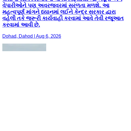
વેપારીઓને પણ અવરજવરમાં સરળતા મળશે. આ
મહત્વપૂર્ણ માંગને ધ્યાનમાં લઈને કેન્દ્ર સરકાર દ્વારા
વહેલી તકે જરૂરી કાર્યવાહી કરવામાં આવે તેવી રજૂઆત
કરવામાં આવી છે.
Dohad, Dahod | Aug 6, 2026