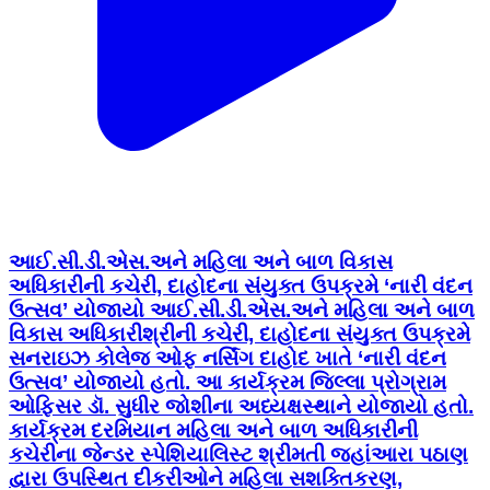
આઈ.સી.ડી.એસ.અને મહિલા અને બાળ વિકાસ
અધિકારીની કચેરી, દાહોદના સંયુક્ત ઉપક્રમે ‘નારી વંદન
ઉત્સવ’ યોજાયો આઈ.સી.ડી.એસ.અને મહિલા અને બાળ
વિકાસ અધિકારીશ્રીની કચેરી, દાહોદના સંયુક્ત ઉપક્રમે
સનરાઇઝ કોલેજ ઓફ નર્સિંગ દાહોદ ખાતે ‘નારી વંદન
ઉત્સવ’ યોજાયો હતો. આ કાર્યક્રમ જિલ્લા પ્રોગ્રામ
ઓફિસર ડૉ. સુધીર જોશીના અધ્યક્ષસ્થાને યોજાયો હતો.
કાર્યક્રમ દરમિયાન મહિલા અને બાળ અધિકારીની
કચેરીના જેન્ડર સ્પેશિયાલિસ્ટ શ્રીમતી જહાંઆરા પઠાણ
દ્વારા ઉપસ્થિત દીકરીઓને મહિલા સશક્તિકરણ,