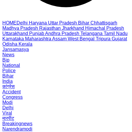
HOME
Delhi
Haryana
Uttar Pradesh
Bihar
Chhattisgarh
Madhya Pradesh
Rajasthan
Jharkhand
Himachal Pradesh
Uttarakhand
Punjab
Andhra Pradesh
Telangana
Tamil Nadu
Karnataka
Maharashtra
Assam
West Bengal
Tripura
Gujarat
Odisha
Kerala
Jansamasya
News
Bjp
National
Police
Bihar
India
कांग्रेस
Accident
Congress
Modi
Delhi
Viral
मारपीट
Breakingnews
Narendramodi