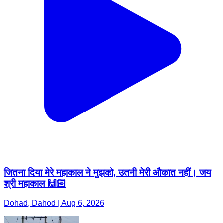
जितना दिया मेरे महाकाल ने मुझको, उतनी मेरी औकात नहीं। जय
श्री महाकाल 🙌🏻
Dohad, Dahod | Aug 6, 2026