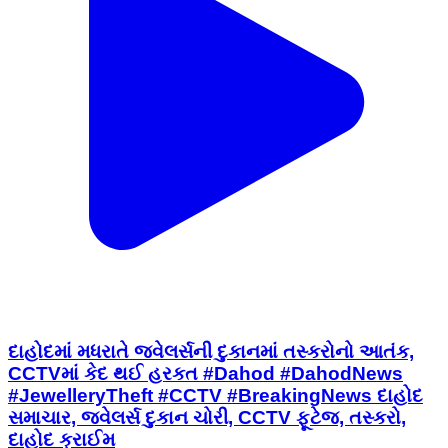
દાહોદમાં મધરાતે જવેલર્સની દુકાનમાં તસ્કરોનો આતંક,
CCTVમાં કેદ થઈ હરકત #Dahod #DahodNews
#JewelleryTheft #CCTV #BreakingNews દાહોદ
સમાચાર, જવેલર્સ દુકાન ચોરી, CCTV ફૂટેજ, તસ્કરો,
દાહોદ ક્રાઈમ