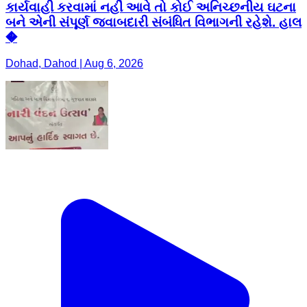
કાર્યવાહી કરવામાં નહીં આવે તો કોઈ અનિચ્છનીય ઘટના
બને એની સંપૂર્ણ જવાબદારી સંબંધિત વિભાગની રહેશે. હાલ
�
Dohad, Dahod | Aug 6, 2026