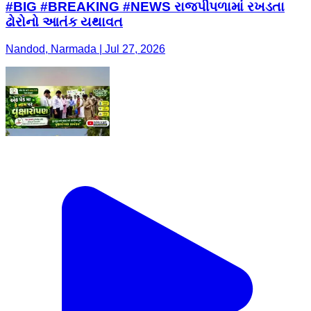
#BIG #BREAKING #NEWS રાજપીપળામાં રખડતા
ઢોરોનો આતંક યથાવત
Nandod, Narmada | Jul 27, 2026