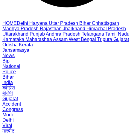
HOME
Delhi
Haryana
Uttar Pradesh
Bihar
Chhattisgarh
Madhya Pradesh
Rajasthan
Jharkhand
Himachal Pradesh
Uttarakhand
Punjab
Andhra Pradesh
Telangana
Tamil Nadu
Karnataka
Maharashtra
Assam
West Bengal
Tripura
Gujarat
Odisha
Kerala
Jansamasya
News
Bjp
National
Police
Bihar
India
कांग्रेस
बीजेपी
Gujarat
Accident
Congress
Modi
Delhi
Viral
मारपीट