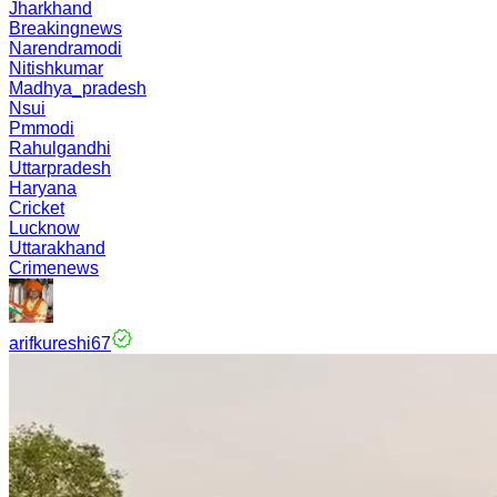
Jharkhand
Breakingnews
Narendramodi
Nitishkumar
Madhya_pradesh
Nsui
Pmmodi
Rahulgandhi
Uttarpradesh
Haryana
Cricket
Lucknow
Uttarakhand
Crimenews
arifkureshi67