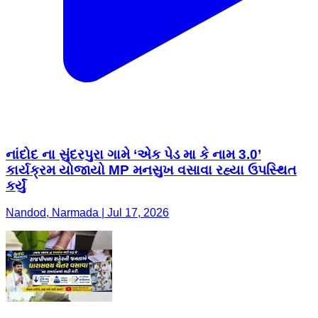
નાંદોદ ના સુંદરપુરા ગામે ‘એક પેડ મા કે નામ 3.0’
કાર્યક્રમ યોજાયો MP મનસુખ વસાવા રહ્યા ઉપસ્થિત
કર્યું
Nandod, Narmada | Jul 17, 2026