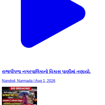
રાજપીપળા નગરપાલિકાનો વિકાસ પાણીમાં તણાયો.
Nandod, Narmada | Aug 1, 2026