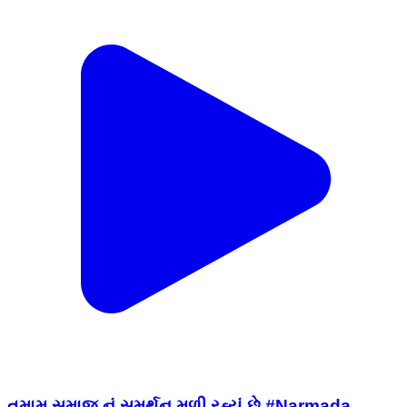
તમામ સમાજ નું સમર્થન મળી રહ્યું છે #Narmada