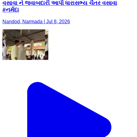
વસાવા ને જવાબદારી આપી ધારાસભ્ય ચૈતર વસાવા
#નર્મદા
Nandod, Narmada | Jul 8, 2026