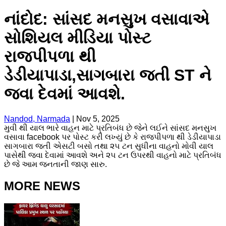
નાંદોદ: સાંસદ મનસુખ વસાવાએ
સોશિયલ મીડિયા પોસ્ટ
રાજપીપળા થી
ડેડીયાપાડા,સાગબારા જતી ST ને
જવા દેવમાં આવશે.
Nandod, Narmada
|
Nov 5, 2025
મુવી થી યાલ ભારે વાહન માટે પ્રતિબંધ છે જેને લઈને સાંસદ મનસુખ
વસાવા facebook પર પોસ્ટ કરી લખ્યું છે કે રાજપીપળા થી ડેડીયાપાડા
સાગબારા જતી એસટી બસો તથા ૨૫ ટન સુધીના વાહનો મોવી યાલ
પાસેથી જવા દેવામાં આવશે અને ૨૫ ટન ઉપરથી વાહનો માટે પ્રતિબંધ
છે જે આમ જનતાની જાણ સારુ.
MORE NEWS