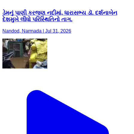
ડેમનું પાણી કરજણ નદીમાં, ધારાસભ્ય ડૉ. દર્શનાબેન
દેશમુખે લીધો પરિસ્થિતિનો તાગ.
Nandod, Narmada | Jul 31, 2026