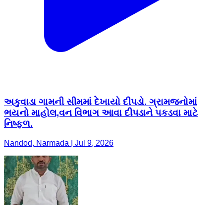
અકુવાડા ગામની સીમમાં દેખાયો દીપડો. ગ્રામજનોમાં
ભયનો માહોલ,વન વિભાગ આવા દીપડાને પકડવા માટે
નિષ્ફળ.
Nandod, Narmada | Jul 9, 2026