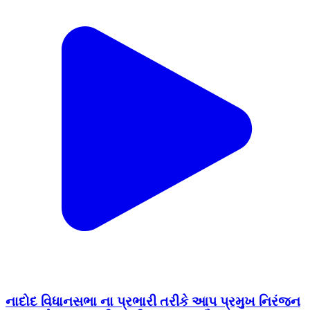
નાદોદ વિધાનસભા ના પ્રભારી તરીકે આપ પ્રમુખ નિરંજન