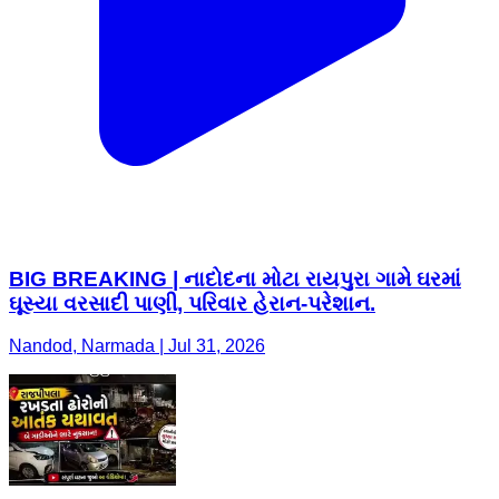
BIG BREAKING | નાદોદના મોટા રાયપુરા ગામે ઘરમાં
ઘૂસ્યા વરસાદી પાણી, પરિવાર હેરાન-પરેશાન.
Nandod, Narmada | Jul 31, 2026