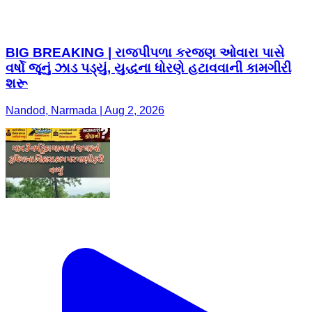
BIG BREAKING | રાજપીપળા કરજણ ઓવારા પાસે
વર્ષો જૂનું ઝાડ પડ્યું, યુદ્ધના ધોરણે હટાવવાની કામગીરી
શરૂ
Nandod, Narmada | Aug 2, 2026