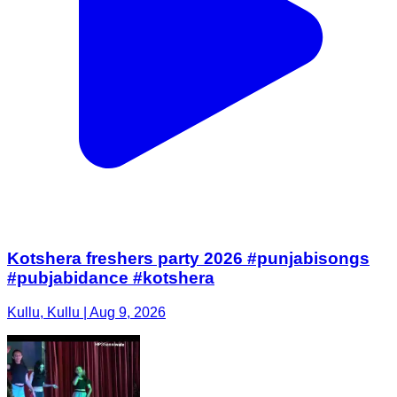
Kotshera freshers party 2026 #punjabisongs
#pubjabidance #kotshera
Kullu, Kullu | Aug 9, 2026