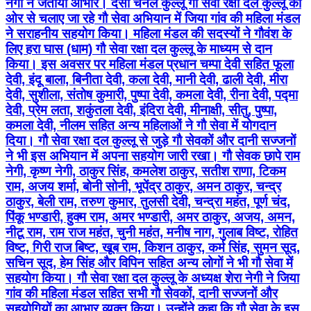
नेगी ने जताया आभार। देसी चैनल कुल्लू गौ सेवा रक्षा दल कुल्लू की
ओर से चलाए जा रहे गौ सेवा अभियान में जिया गांव की महिला मंडल
ने सराहनीय सहयोग किया। महिला मंडल की सदस्यों ने गौवंश के
लिए हरा घास (धाम) गौ सेवा रक्षा दल कुल्लू के माध्यम से दान
किया। इस अवसर पर महिला मंडल प्रधान चम्पा देवी सहित फूला
देवी, इंदू बाला, बिनीता देवी, कला देवी, मानी देवी, ढाली देवी, मीरा
देवी, सुशीला, संतोष कुमारी, पुष्पा देवी, कमला देवी, रीना देवी, पद्मा
देवी, प्रेम लता, शकुंतला देवी, इंदिरा देवी, मीनाक्षी, सीतु, पुष्पा,
कमला देवी, नीलम सहित अन्य महिलाओं ने गौ सेवा में योगदान
दिया। गौ सेवा रक्षा दल कुल्लू से जुड़े गौ सेवकों और दानी सज्जनों
ने भी इस अभियान में अपना सहयोग जारी रखा। गौ सेवक छापे राम
नेगी, कृष्ण नेगी, ठाकुर सिंह, कमलेश ठाकुर, सतीश राणा, टिकम
राम, अजय शर्मा, बोनी सोनी, भूपेंद्र ठाकुर, अमन ठाकुर, चन्द्र
ठाकुर, बेली राम, तरुण कुमार, तुलसी देवी, चन्द्रा महंत, पूर्ण चंद,
पिंकू भण्डारी, हुक्म राम, अमर भण्डारी, अमर ठाकुर, अजय, अमन,
नीटू राम, राम राज महंत, चुनी महंत, मनीष नाग, गुलाब विष्ट, रोहित
विष्ट, गिरी राज बिष्ट, खूब राम, किशन ठाकुर, कर्म सिंह, सुमन सूद,
सचिन सूद, हेम सिंह और विपिन सहित अन्य लोगों ने भी गौ सेवा में
सहयोग किया। गौ सेवा रक्षा दल कुल्लू के अध्यक्ष शेरा नेगी ने जिया
गांव की महिला मंडल सहित सभी गौ सेवकों, दानी सज्जनों और
सहयोगियों का आभार व्यक्त किया। उन्होंने कहा कि गौ सेवा के इस