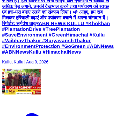
सौगात है। इस अवसर पर सभी छात्रों और ग्रामीणों ने अधिक से
अधिक पेड़ लगाने, उनकी देखभाल करने तथा पर्यावरण को स्वच्छ
एवं हरा-भरा बनाए रखने का संकल्प लिया। 🌱 आइए, हम सब
मिलकर हरियाली बढ़ाएं और पर्यावरण बचाने में अपना योगदान दें।
रिपोर्टर: सूर्यवंश ठाकुरABN NEWS KULLU #Khokhan
#PlantationDrive #TreePlantation
#SaveEnvironment #GreenHimachal #Kullu
#VaibhavThakur #SuryavanshThakur
#EnvironmentProtection #GoGreen #ABNNews
#ABNNewsKullu #HimachalNews
Kullu, Kullu | Aug 9, 2026