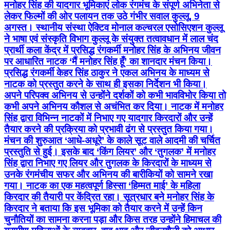
मनोहर सिंह की यादगार भूमिकाएं लोक रंगमंच के संपूर्ण अभिनेता से
लेकर फिल्मों की ओर पलायन तक उठे गंभीर सवाल कुल्लू, 9
अगस्त। स्थानीय संस्था ऐक्टिव मोनाल कल्चरल एसोसिएशन कुल्लू
ने भाषा एवं संस्कृति विभाग कुल्लू के संयुक्त तत्वावधान में लाल चंद
प्रार्थी कला केंद्र में प्रसिद्ध रंगकर्मी मनोहर सिंह के अभिनय जीवन
पर आधारित नाटक ‘मैं मनोहर सिंह हूँ’ का शानदार मंचन किया।
प्रसिद्ध रंगकर्मी केहर सिंह ठाकुर ने एकल अभिनय के माध्यम से
नाटक को प्रस्तुत करने के साथ ही इसका निर्देशन भी किया।
अपने परिपक्व अभिनय से उन्होंने दर्शकों को कभी भावविभोर किया तो
कभी अपने अभिनय कौशल से अचंभित कर दिया। नाटक में मनोहर
सिंह द्वारा विभिन्न नाटकों में निभाए गए यादगार किरदारों और उन्हें
तैयार करने की प्रक्रिया को प्रभावी ढंग से प्रस्तुत किया गया।
मंचन की शुरुआत ‘आधे-अधूरे’ के काले सूट वाले आदमी की चर्चित
प्रस्तुति से हुई। इसके बाद ‘किंग लियर’ और ‘तुगलक’ में मनोहर
सिंह द्वारा निभाए गए लियर और तुगलक के किरदारों के माध्यम से
उनके रंगमंचीय सफर और अभिनय की बारीकियों को सामने रखा
गया। नाटक का एक महत्वपूर्ण हिस्सा ‘हिम्मत माई’ के महिला
किरदार की तैयारी पर केंद्रित रहा। सूत्रधार बने मनोहर सिंह के
किरदार ने बताया कि इस भूमिका को तैयार करने में उन्हें किन
चुनौतियों का सामना करना पड़ा और किस तरह उन्होंने हिमाचल की