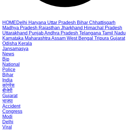
HOME
Delhi
Haryana
Uttar Pradesh
Bihar
Chhattisgarh
Madhya Pradesh
Rajasthan
Jharkhand
Himachal Pradesh
Uttarakhand
Punjab
Andhra Pradesh
Telangana
Tamil Nadu
Karnataka
Maharashtra
Assam
West Bengal
Tripura
Gujarat
Odisha
Kerala
Jansamasya
News
Bjp
National
Police
Bihar
India
कांग्रेस
बीजेपी
Gujarat
भाजपा
Accident
Congress
Modi
Delhi
Viral