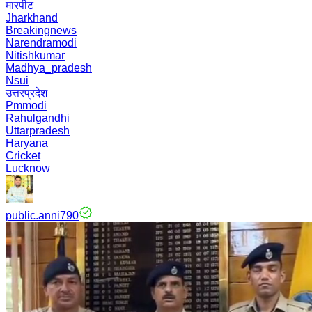
मारपीट
Jharkhand
Breakingnews
Narendramodi
Nitishkumar
Madhya_pradesh
Nsui
उत्तरप्रदेश
Pmmodi
Rahulgandhi
Uttarpradesh
Haryana
Cricket
Lucknow
public.anni790