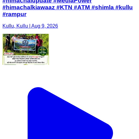
#himachalupdate #MediaPower
#himachalkiawaaz #KTN #ATM #shimla #kullu
#rampur
Kullu, Kullu | Aug 9, 2026