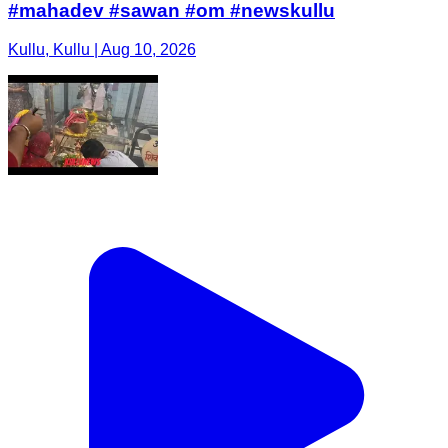
#mahadev #sawan #om #newskullu
Kullu, Kullu | Aug 10, 2026