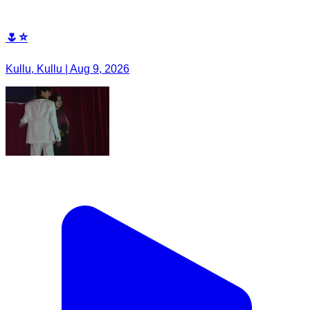
🌷⭐
Kullu, Kullu | Aug 9, 2026