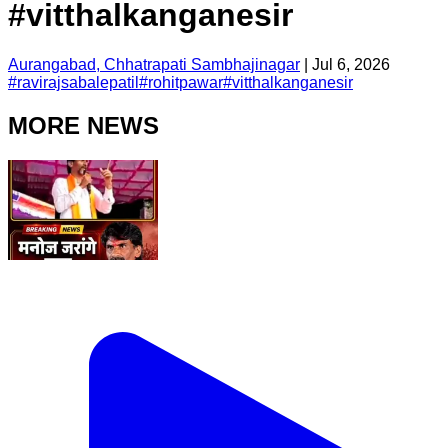
#vitthalkanganesir
Aurangabad, Chhatrapati Sambhajinagar
|
Jul 6, 2026
#
ravirajsabalepatil
#
rohitpawar
#
vitthalkanganesir
MORE NEWS