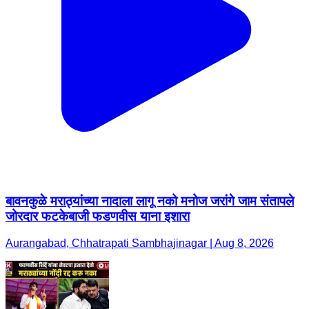
बावनकुळे मराठ्यांच्या नादाला लागू नको मनोज जरांगे जाम संतापले
जोरदार फटकेबाजी फडणवीस याना इशारा
Aurangabad, Chhatrapati Sambhajinagar | Aug 8, 2026