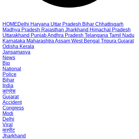
HOME
Delhi
Haryana
Uttar Pradesh
Bihar
Chhattisgarh
Madhya Pradesh
Rajasthan
Jharkhand
Himachal Pradesh
Uttarakhand
Punjab
Andhra Pradesh
Telangana
Tamil Nadu
Karnataka
Maharashtra
Assam
West Bengal
Tripura
Gujarat
Odisha
Kerala
Jansamasya
News
Bjp
National
Police
Bihar
India
कांग्रेस
Gujarat
Accident
Congress
Modi
Delhi
Viral
मारपीट
Jharkhand