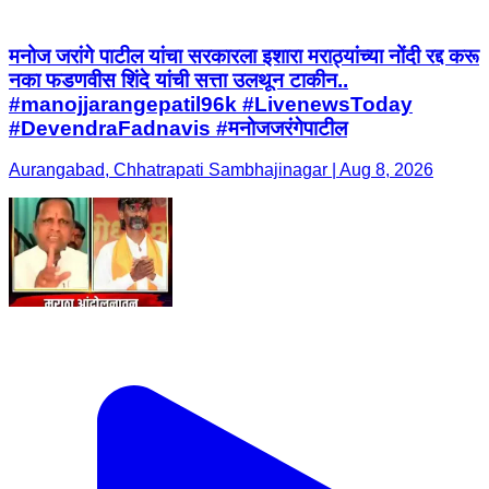
मनोज जरांगे पाटील यांचा सरकारला इशारा मराठ्यांच्या नोंदी रद्द करू
नका फडणवीस शिंदे यांची सत्ता उलथून टाकीन..
#manojjarangepatil96k #LivenewsToday
#DevendraFadnavis #मनोजजरंगेपाटील
Aurangabad, Chhatrapati Sambhajinagar | Aug 8, 2026