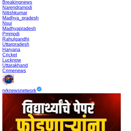
Breakingnews
Narendramodi
Nitishkumar
Madhya_pradesh
Nsui
Madhyapradesh
Pmmodi
Rahulgandhi
Uttarpradesh
Haryana
Cricket
Lucknow
Uttarakhand
Crimenews
nrknewsnetwork