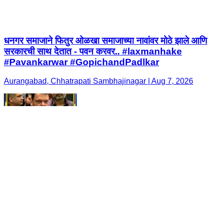
धनगर समाजाने फितुर ओळखा समाजाच्या नावांवर मोठे झाले आणि
सरकारची साथ देतात - पवन करवर.. #laxmanhake
#Pavankarwar #GopichandPadlkar
Aurangabad, Chhatrapati Sambhajinagar | Aug 7, 2026