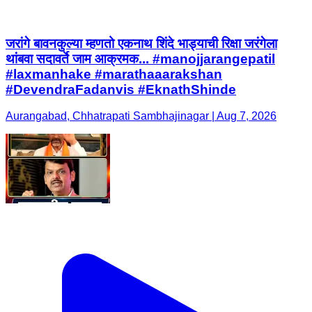
जरांगे बावनकुल्या म्हणतो एकनाथ शिंदे भाड्याची रिक्षा जरंगेला
थांबवा सदावर्ते जाम आक्रमक... #manojjarangepatil
#laxmanhake #marathaaarakshan
#DevendraFadanvis #EknathShinde
Aurangabad, Chhatrapati Sambhajinagar | Aug 7, 2026