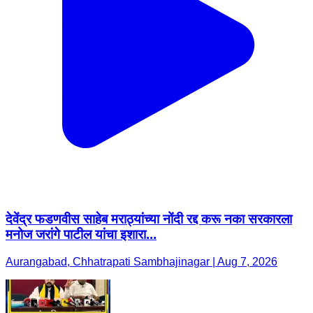
देवेंद्र फडणवीस साहेब मराठ्यांच्या नोंदी रद्द करू नका सरकारला
मनोज जरांगे पाटील यांचा इशारा...
Aurangabad, Chhatrapati Sambhajinagar | Aug 7, 2026