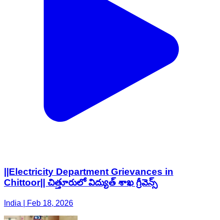
||Electricity Department Grievances in
Chittoor|| చిత్తూరులో విద్యుత్ శాఖ గ్రీవెన్స్
India | Feb 18, 2026