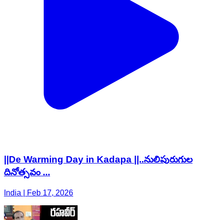
||De Warming Day in Kadapa ||..నులిపురుగుల
దినోత్సవం ...
India | Feb 17, 2026