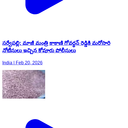
సర్వేపల్లి: మాజీ మంత్రి కాకాణి గోవర్ధన్ రెడ్డికి మరోసారి
నోటీసులు ఇచ్చిన కోవూరు పోలీసులు
India | Feb 20, 2026