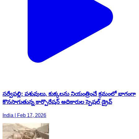
సర్వేపల్లి: పశువులు, కుక్కలను నియంత్రించే క్రమంలో భాగంగా
కొనసాగుతున్న కార్పొరేషన్ అధికారుల స్పెషల్ డ్రైవ్
India | Feb 17, 2026