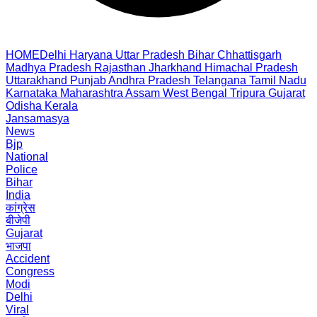
HOME
Delhi
Haryana
Uttar Pradesh
Bihar
Chhattisgarh
Madhya Pradesh
Rajasthan
Jharkhand
Himachal Pradesh
Uttarakhand
Punjab
Andhra Pradesh
Telangana
Tamil Nadu
Karnataka
Maharashtra
Assam
West Bengal
Tripura
Gujarat
Odisha
Kerala
Jansamasya
News
Bjp
National
Police
Bihar
India
कांग्रेस
बीजेपी
Gujarat
भाजपा
Accident
Congress
Modi
Delhi
Viral