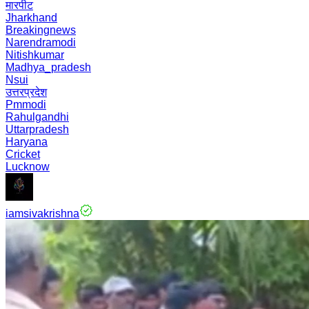
मारपीट
Jharkhand
Breakingnews
Narendramodi
Nitishkumar
Madhya_pradesh
Nsui
उत्तरप्रदेश
Pmmodi
Rahulgandhi
Uttarpradesh
Haryana
Cricket
Lucknow
iamsivakrishna