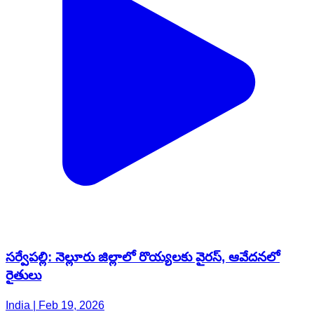
సర్వేపల్లి: నెల్లూరు జిల్లాలో రొయ్యలకు వైరస్, ఆవేదనలో
రైతులు
India | Feb 19, 2026