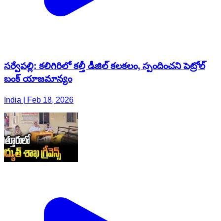
సర్వేపల్లి: కలిగిరిలో కల్తీ డీజిల్ కలకలం, స్పందించని పెట్రోల్
బంక్ యాజమాన్యం
India | Feb 18, 2026