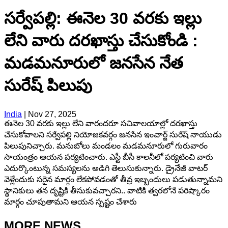
సర్వేపల్లి: ఈనెల 30 వరకు ఇల్లు
లేని వారు దరఖాస్తు చేసుకోండి :
మడమనూరులో జనసేన నేత
సురేష్ పిలుపు
India
|
Nov 27, 2025
ఈనెల 30 వరకు ఇల్లు లేని వారందరూ సచివాలయాల్లో దరఖాస్తు
చేసుకోవాలని సర్వేపల్లి నియోజకవర్గం జనసేన ఇంచార్జ్ సురేష్ నాయుడు
పిలుపునిచ్చారు. మనుబోలు మండలం మడమనూరులో గురువారం
సాయంత్రం ఆయన పర్యటించారు. ఎస్టీ బీసీ కాలనీలో పర్యటించి వారు
ఎదుర్కొంటున్న సమస్యలను అడిగి తెలుసుకున్నారు. డ్రైనేజీ వాటర్
వెళ్లేందుకు సరైన మార్గం లేకపోవడంతో తీవ్ర ఇబ్బందులు పడుతున్నామని
స్థానికులు తన దృష్టికి తీసుకువచ్చారని.. వాటికి త్వరలోనే పరిష్కారం
మార్గం చూపుతామని ఆయన స్పష్టం చేశారు
MORE NEWS