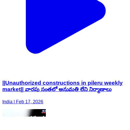
||Unauthorized constructions in pileru weekly
market|| వారపు సంతలో అనుమతి లేని నిర్మాణాలు
India | Feb 17, 2026