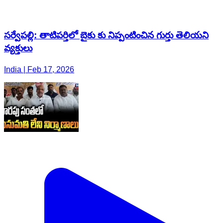
సర్వేపల్లి: తాటిపర్తిలో బైకు కు నిప్పంటించిన గుర్తు తెలియని
వ్యక్తులు
India | Feb 17, 2026