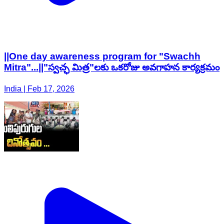
||One day awareness program for "Swachh
Mitra"...||"స్వచ్ఛ మిత్ర"లకు ఒకరోజు అవగాహన కార్యక్రమం
India | Feb 17, 2026