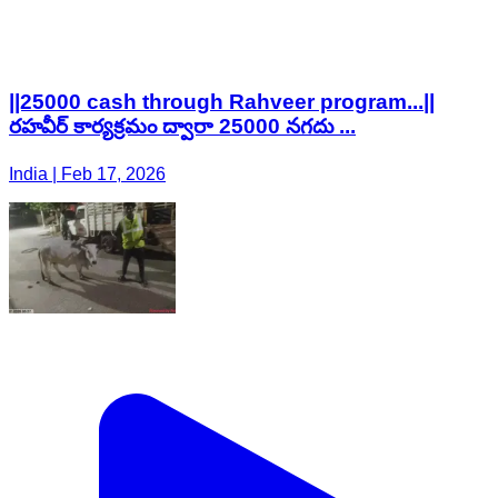
||25000 cash through Rahveer program...||
రహవీర్ కార్యక్రమం ద్వారా 25000 నగదు ...
India | Feb 17, 2026