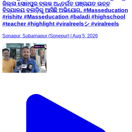
ଜିଲ୍ଲା ସୋନପୁର ବ୍ଲକ ଅନ୍ତର୍ଗତ ପଞ୍ଚାୟତ ଉଚ୍ଚ
ବିଦ୍ୟାଳୟ ବଲାଡ଼ିରୁ ଆସିଛି ଅଭିଯୋଗ. #Masseducation
#rishitv #Masseducation #baladi #highschool
#teacher #highlight #viralreelsシ #viralreels
Sonapur, Subarnapur (Sonepur) | Aug 5, 2026