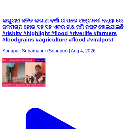
ଲଘୁଚାପ ଜନିତ ଲଗାଣ ବର୍ଷା ତା ପରେ ଅଙ୍ଗନଦୀ ବନ୍ୟା ରେ
ଜଳମଗ୍ନ ହୋଇ ସହ ସହ ଏକର ଚାଷ ଜମି ନଷ୍ଟ ହୋଇଯାଇଛି
#rishitv #highlight #flood #riverlife #farmers
#foodgrains #agriculture #flood #viralpost
Sonapur, Subarnapur (Sonepur) | Aug 4, 2026