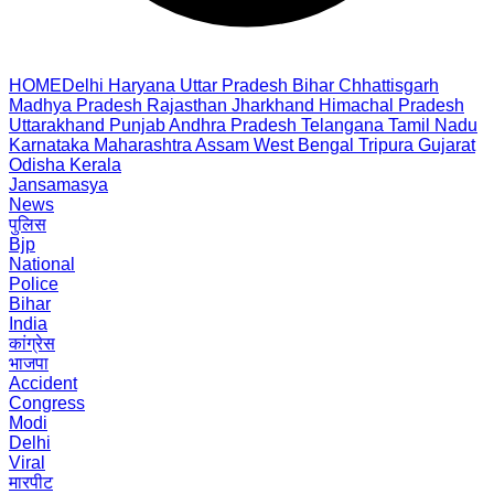
HOME
Delhi
Haryana
Uttar Pradesh
Bihar
Chhattisgarh
Madhya Pradesh
Rajasthan
Jharkhand
Himachal Pradesh
Uttarakhand
Punjab
Andhra Pradesh
Telangana
Tamil Nadu
Karnataka
Maharashtra
Assam
West Bengal
Tripura
Gujarat
Odisha
Kerala
Jansamasya
News
पुलिस
Bjp
National
Police
Bihar
India
कांग्रेस
भाजपा
Accident
Congress
Modi
Delhi
Viral
मारपीट