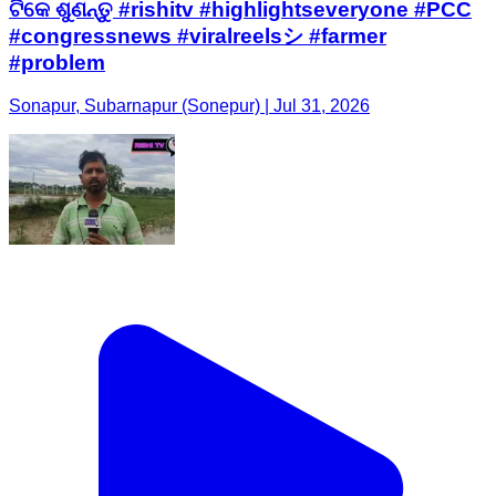
ଟିକେ ଶୁଣନ୍ତୁ #rishitv #highlightseveryone #PCC
#congressnews #viralreelsシ #farmer
#problem
Sonapur, Subarnapur (Sonepur) | Jul 31, 2026