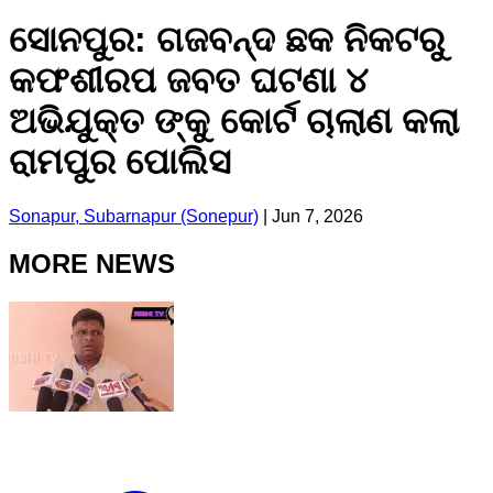
ସୋନପୁର: ଗଜବନ୍ଦ ଛକ ନିକଟରୁ
କଫଶୀରପ ଜବତ ଘଟଣା ୪
ଅଭିଯୁକ୍ତ ଙ୍କୁ କୋର୍ଟ ଚାଲାଣ କଲା
ରାମପୁର ପୋଲିସ
Sonapur, Subarnapur (Sonepur)
|
Jun 7, 2026
MORE NEWS