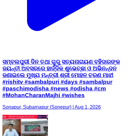
ସମ୍ବଲପୁରୀ ଦିନ ତଥା ଗୁରୁ ସତ୍ୟନାରାୟଣ ବହିଦାରଙ୍କ
ଜୟନ୍ତୀ ଅବସରରେ ହାର୍ଦ୍ଦିକ ଶୁଭେଚ୍ଛା ଓ ଅଭିନନ୍ଦନ
ଜଣାଇଲେ ମୁଖ୍ୟ ମନ୍ତ୍ରୀ ଶ୍ରୀ ମୋହନ ଚରଣ ମାଝୀ
#rishitv #sambalpuri #days #sambalpur
#paschimodisha #news #odisha #cm
#MohanCharanMajhi #wishes
Sonapur, Subarnapur (Sonepur) | Aug 1, 2026