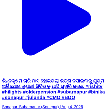
ଭିନ୍ନକ୍ଷମ ଚାରି ମାସ ହୋଇଗଲା ଭତ୍ତା ନପାଇବାରୁ ଯୁଗ୍ମ
ଅଭିଯୋଗ ଶୁଣାଣୀ ଶିବିର କୁ ଆସି ଗୁହାରି କଲେ. #rishitv
#hilights #olderpension #subarnapur #binika
#sonepur #julunda #CMO #BDO
Sonapur, Subarnapur (Sonepur) | Aug 4, 2026