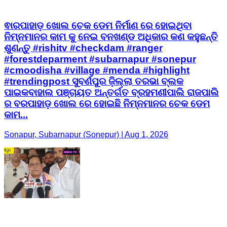
ଵାରପାହାଡ଼ ଖୋଲ ଚେକ ଡେମ ନିର୍ମାଣ ରେ ହୋଇଥିବା
ନିମ୍ନମାନର କାମ କୁ ନେଇ ବନଖଣ୍ଡ ଅଧିକାର କଣ କହୁଛନ୍ତି
ଶୁଣନ୍ତୁ #rishitv #checkdam #ranger
#forestdeparment #subarnapur #sonepur
#cmoodisha #village #menda #highlight
#trendingpost ସୁବର୍ଣପୁର ଜ଼ିଲ୍ଲା ତରଭା ବ୍ଲକ
ପାଇକବାହାଲ ପଞ୍ଚାୟତ ଅନ୍ତର୍ଗତ ବ୍ରହମଣୀପାଲି ରାଜପାଲି
ର ବରପାହାଡ଼ ଖୋଲ ରେ ହୋଇଛି ନିମ୍ନମାନର ଚେକ ଡେମ
କାମ...
Sonapur, Subarnapur (Sonepur) | Aug 1, 2026