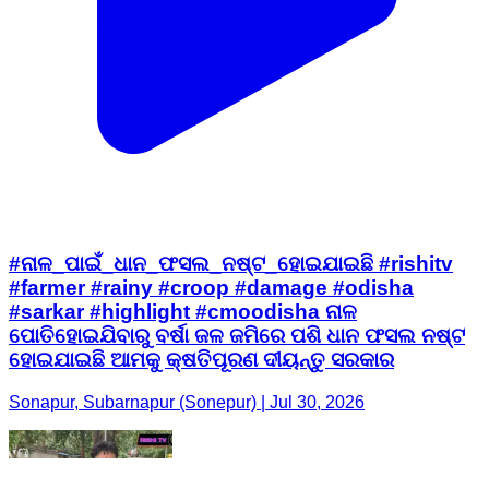
#ନାଳ_ପାଇଁ_ଧାନ_ଫସଲ_ନଷ୍ଟ_ହୋଇଯାଇଛି #rishitv
#farmer #rainy #croop #damage #odisha
#sarkar #highlight #cmoodisha ନାଳ
ପୋତିହୋଇଯିବାରୁ ବର୍ଷା ଜଳ ଜମିରେ ପଶି ଧାନ ଫସଲ ନଷ୍ଟ
ହୋଇଯାଇଛି ଆମକୁ କ୍ଷତିପୂରଣ ଦୀୟନ୍ତୁ ସରକାର
Sonapur, Subarnapur (Sonepur) | Jul 30, 2026