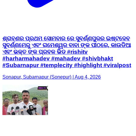
ଶ୍ରାବଣର ପ୍ରଥମ ସୋମବାର ରେ ସୁବର୍ଣ୍ଣପୁରର ଇଷ୍ଟଦେବ
ସୁବର୍ଣ୍ଣମେରୁ ଏବଂ ରାମେଶ୍ୱର ବାବା ଙ୍କ ପୀଠରେ, କାଉଡିଆ
ଏବଂ ଭକ୍ତ ଙ୍କ ପ୍ରବଳ ଭିଡ #rishitv
#harharmahadev #mahadev #shivbhakt
#Subarnapur #templecity #highlight #viralpost
Sonapur, Subarnapur (Sonepur) | Aug 4, 2026