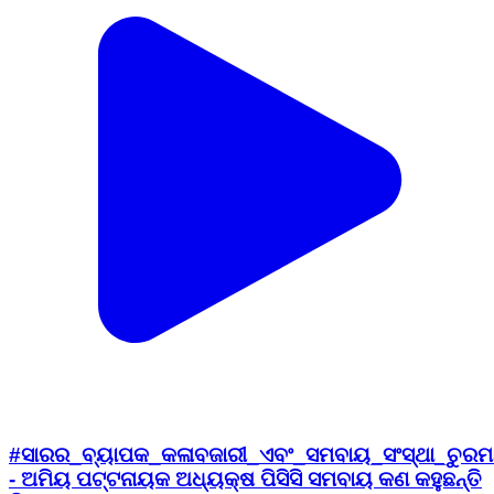
#ସାରର_ବ୍ୟାପକ_କଳାବଜାରୀ_ଏବଂ_ସମବାୟ_ସଂସ୍ଥା_ଚୁରମା
- ଅମିୟ ପଟ୍ଟନାୟକ ଅଧ୍ୟକ୍ଷ ପିସିସି ସମବାୟ କଣ କହୁଛନ୍ତି