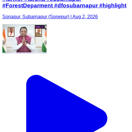
#ForestDeparment #dfosubarnapur #highlight
Sonapur, Subarnapur (Sonepur) | Aug 2, 2026