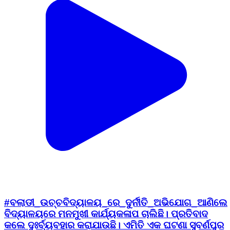
#ବଲାଡୀ_ଉଚ୍ଚବିଦ୍ୟାଳୟ_ରେ_ଦୁର୍ନୀତି_ଅଭିଯୋଗ_ଆଣିଲେ
ବିଦ୍ୟାଳୟରେ ମନମୁଖୀ କାର୍ଯ୍ୟକଳାପ ଚାଲିଛି। ପ୍ରତିବାଦ
କଲେ ଦୁଃର୍ବ୍ୟବହାର କରାଯାଉଛି। ଏମିତି ଏକ ଘଟଣା ସୁବର୍ଣପୁର