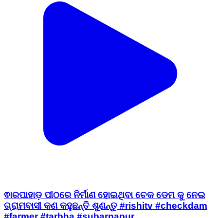
ଵାରପାହାଡ଼ ପୀଠରେ ନିର୍ମାଣ ହୋଇଥିବା ଚେକ ଡେମ କୁ ନେଇ
ଗ୍ରାମବାସୀ କଣ କହୁଛନ୍ତି ଶୁଣନ୍ତୁ #rishitv #checkdam
#farmer #tarbha #subarnapur