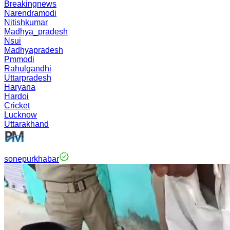
Breakingnews
Narendramodi
Nitishkumar
Madhya_pradesh
Nsui
Madhyapradesh
Pmmodi
Rahulgandhi
Uttarpradesh
Haryana
Hardoi
Cricket
Lucknow
Uttarakhand
sonepurkhabar