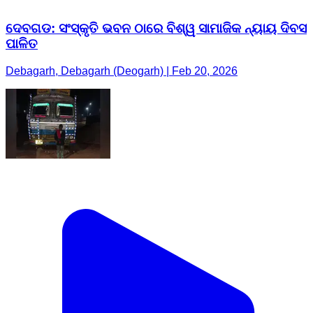
ଦେବଗଡ: ସଂସ୍କୃତି ଭବନ ଠାରେ ବିଶ୍ୱ ସାମାଜିକ ନ୍ୟାୟ ଦିବସ
ପାଳିତ
Debagarh, Debagarh (Deogarh) | Feb 20, 2026