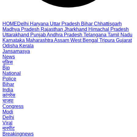
HOME
Delhi
Haryana
Uttar Pradesh
Bihar
Chhattisgarh
Madhya Pradesh
Rajasthan
Jharkhand
Himachal Pradesh
Uttarakhand
Punjab
Andhra Pradesh
Telangana
Tamil Nadu
Karnataka
Maharashtra
Assam
West Bengal
Tripura
Gujarat
Odisha
Kerala
Jansamasya
News
पुलिस
Bjp
National
Police
Bihar
India
कांग्रेस
भाजपा
Congress
Modi
Delhi
Viral
मारपीट
Breakingnews