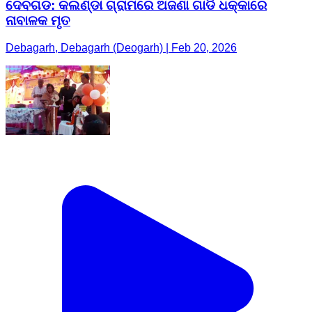
ଦେବଗଡ: କଲଣ୍ଡା ଗ୍ରାମରେ ଅଜଣା ଗାଡି ଧକ୍କାରେ
ନାବାଳକ ମୃତ
Debagarh, Debagarh (Deogarh) | Feb 20, 2026