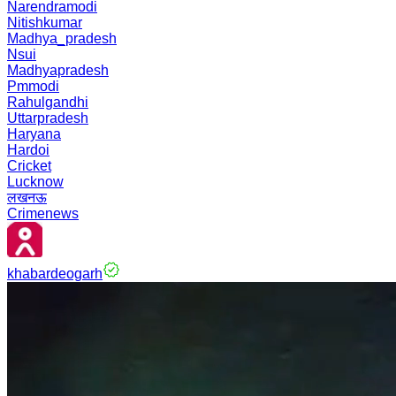
Narendramodi
Nitishkumar
Madhya_pradesh
Nsui
Madhyapradesh
Pmmodi
Rahulgandhi
Uttarpradesh
Haryana
Hardoi
Cricket
Lucknow
लखनऊ
Crimenews
khabardeogarh