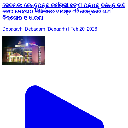
ଦେବଗଡ: କେନ୍ଦୁପତ୍ର କର୍ମଚାରୀ ସଙ୍ଘ ପକ୍ଷରୁ ବିଭିନ୍ନ ଦାବି
ନେଇ ଦେବଗଡ ଡିଭିଜନର ସମସ୍ତ ୯ଟି ରେଞ୍ଜରେ ଗଣ
ବିକ୍ଷୋଭ ଓ ଧାରଣା
Debagarh, Debagarh (Deogarh) | Feb 20, 2026