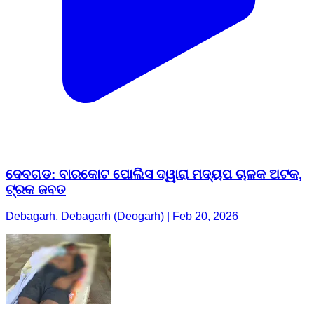
ଦେବଗଡ: ବାରକୋଟ ପୋଲିସ ଦ୍ୱାରା ମଦ୍ୟପ ଚାଳକ ଅଟକ,
ଟ୍ରକ ଜବତ
Debagarh, Debagarh (Deogarh) | Feb 20, 2026