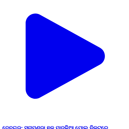
ଦେବଗଡ: ସୁନାମୁଣ୍ଡା ଛକ ମାଦଳିଆ ପୋଲ ନିକଟରେ