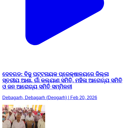
ଦେବଗଡ: ବିଜୁ ପଟ୍ଟନାୟକ ପ୍ରେକ୍ଷାଳୟରେ ଜିଲ୍ଲା
ସ୍ତରୀୟ ଆଶା, ଗାଁ କଲ୍ୟାଣ ସମିତି, ମହିଳା ଆରୋଗ୍ୟ ସମିତି
ଓ ଜନ ଆରୋଗ୍ୟ ସମିତି ସମ୍ମିଳନୀ
Debagarh, Debagarh (Deogarh) | Feb 20, 2026