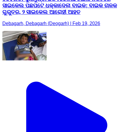
ସାଇକେଲ ପଛପଟେ ଧକ୍କାଦେଲା ବାଇକ; ବାଇକ ଚାଳକ
ଗୁରୁତର, ୨ ସାଇକେଲ ଆରୋହୀ ଆହତ
Debagarh, Debagarh (Deogarh) | Feb 19, 2026