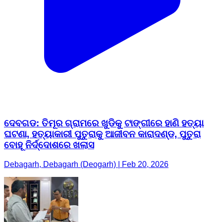
ଦେବଗଡ: ତିମୂର ଗ୍ରାମରେ ଖୁଡିକୁ ଟାଙ୍ଗୀରେ ହାଣି ହତ୍ୟା
ଘଟଣା, ହତ୍ୟାକାରୀ ପୁତୁରାକୁ ଆଜୀବନ କାରାଦଣ୍ଡ, ପୁତୁରା
ବୋହୂ ନିର୍ଦ୍ଦୋଶରେ ଖଲାସ
Debagarh, Debagarh (Deogarh) | Feb 20, 2026