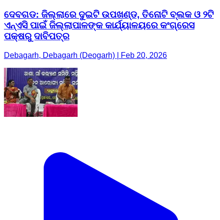
ଦେବଗଡ: ଜିଲ୍ଲାରେ ଦୁଇଟି ଉପଖଣ୍ଡ, ତିନୋଟି ବ୍ଲକ ଓ ୨ଟି
ଏନ୍‌ଏସି ପାଇଁ ଜିଲ୍ଲାପାଳଙ୍କ କାର୍ଯ୍ୟାଳୟରେ କଂଗ୍ରେସ
ପକ୍ଷରୁ ଦାବିପତ୍ର
Debagarh, Debagarh (Deogarh) | Feb 20, 2026