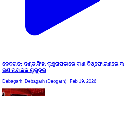
ଦେବଗଡ: ଦଣ୍ଡାସିଂହା ଲୁହୁରାପଡାରେ ବାଣ ବିଷ୍ଫୋରଣରେ ୩
ଜଣ ନାବାଳକ ଗୁରୁତର
Debagarh, Debagarh (Deogarh) | Feb 19, 2026