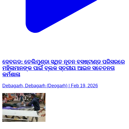
ଦେବଗଡ: ତେଲିମୁଣ୍ଡା ସ୍ଥିତ ନୂତନ ବସଷ୍ଟାଣ୍ଡ ପରିସରରେ
ମହିଳାମାନଙ୍କ ପାଇଁ ବ୍ଲକ ସ୍ତରୀୟ ଆଇନ ସଚେତନତା
କର୍ମଶାଳା
Debagarh, Debagarh (Deogarh) | Feb 19, 2026