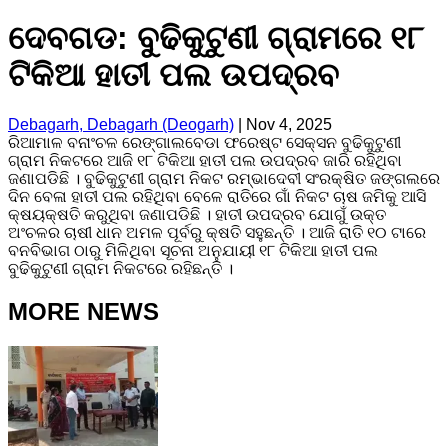
ଦେବଗଡ: ବୁଢିକୁଟୁଣୀ ଗ୍ରାମରେ ୧୮
ଟିକିଆ ହାତୀ ପଲ ଉପଦ୍ରବ
Debagarh, Debagarh (Deogarh)
|
Nov 4, 2025
ରିଆମାଳ ବନାଂଚଳ ରେଙ୍ଗାଲବେଡା ଫରେଷ୍ଟ ସେକ୍ସନ ବୁଢିକୁଟୁଣୀ
ଗ୍ରାମ ନିକଟରେ ଆଜି ୧୮ ଟିକିଆ ହାତୀ ପଲ ଉପଦ୍ରବ ଜାରି ରହିଥିବା
ଜଣାପଡିଛି । ବୁଢିକୁଟୁଣୀ ଗ୍ରାମ ନିକଟ ରମ୍ଭାଦେବୀ ସଂରକ୍ଷିତ ଜଙ୍ଗଲରେ
ଦିନ ବେଳା ହାତୀ ପଲ ରହିଥିବା ବେଳେ ରାତିରେ ଗାଁ ନିକଟ ଚାଷ ଜମିକୁ ଆସି
କ୍ଷୟକ୍ଷତି କରୁଥିବା ଜଣାପଡିଛି । ହାତୀ ଉପଦ୍ରବ ଯୋଗୁଁ ଉକ୍ତ
ଅଂଚଳର ଚାଷୀ ଧାନ ଅମଳ ପୂର୍ବରୁ କ୍ଷତି ସହୁଛନ୍ତି । ଆଜି ରାତି ୧୦ ଟାରେ
ବନବିଭାଗ ଠାରୁ ମିଳିଥିବା ସୂଚନା ଅନୁଯାୟୀ ୧୮ ଟିକିଆ ହାତୀ ପଲ
ବୁଢିକୁଟୁଣୀ ଗ୍ରାମ ନିକଟରେ ରହିଛନ୍ତି ।
MORE NEWS