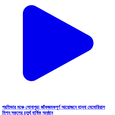
প্রতিভার মঞ্চে সোনাপুর! জাঁকজমকপূর্ণ আয়োজনে হান্না মেমোরিয়াল
মিশন স্কুলের চতুর্থ বার্ষিক অনুষ্ঠান