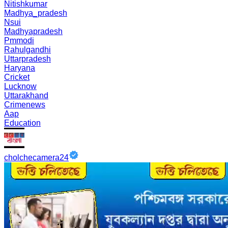
Nitishkumar
Madhya_pradesh
Nsui
Madhyapradesh
Pmmodi
Rahulgandhi
Uttarpradesh
Haryana
Cricket
Lucknow
Uttarakhand
Crimenews
Aap
Education
cholchecamera24