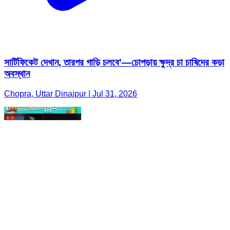
সার্টিফিকেট দেখান, তারপর গাড়ি চলবে'—চোপড়ায় ক্ষুদ্র চা চাষিদের কড়া
অবস্থান
Chopra, Uttar Dinajpur | Jul 31, 2026