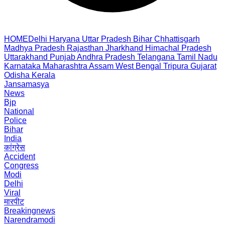
HOME
Delhi
Haryana
Uttar Pradesh
Bihar
Chhattisgarh
Madhya Pradesh
Rajasthan
Jharkhand
Himachal Pradesh
Uttarakhand
Punjab
Andhra Pradesh
Telangana
Tamil Nadu
Karnataka
Maharashtra
Assam
West Bengal
Tripura
Gujarat
Odisha
Kerala
Jansamasya
News
Bjp
National
Police
Bihar
India
कांग्रेस
Accident
Congress
Modi
Delhi
Viral
मारपीट
Breakingnews
Narendramodi