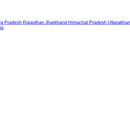
a Pradesh
Rajasthan
Jharkhand
Himachal Pradesh
Uttarakha
la