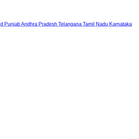
nd
Punjab
Andhra Pradesh
Telangana
Tamil Nadu
Karnataka