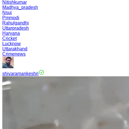
Nitishkumar
Madhya_pradesh
Nsui
Pmmodi
Rahulgandhi
Uttarpradesh
Haryana
Cricket
Lucknow
Uttarakhand
Crimenews
shivaramankeshri