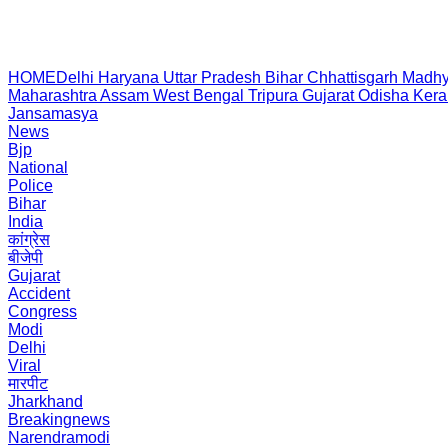
HOME
Delhi
Haryana
Uttar Pradesh
Bihar
Chhattisgarh
Madhy
Maharashtra
Assam
West Bengal
Tripura
Gujarat
Odisha
Kera
Jansamasya
News
Bjp
National
Police
Bihar
India
कांग्रेस
बीजेपी
Gujarat
Accident
Congress
Modi
Delhi
Viral
मारपीट
Jharkhand
Breakingnews
Narendramodi