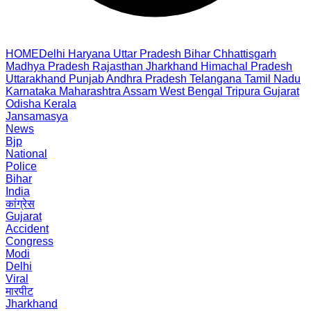
HOME
Delhi
Haryana
Uttar Pradesh
Bihar
Chhattisgarh
Madhya Pradesh
Rajasthan
Jharkhand
Himachal Pradesh
Uttarakhand
Punjab
Andhra Pradesh
Telangana
Tamil Nadu
Karnataka
Maharashtra
Assam
West Bengal
Tripura
Gujarat
Odisha
Kerala
Jansamasya
News
Bjp
National
Police
Bihar
India
कांग्रेस
Gujarat
Accident
Congress
Modi
Delhi
Viral
मारपीट
Jharkhand