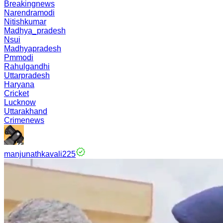
Breakingnews
Narendramodi
Nitishkumar
Madhya_pradesh
Nsui
Madhyapradesh
Pmmodi
Rahulgandhi
Uttarpradesh
Haryana
Cricket
Lucknow
Uttarakhand
Crimenews
manjunathkavali225