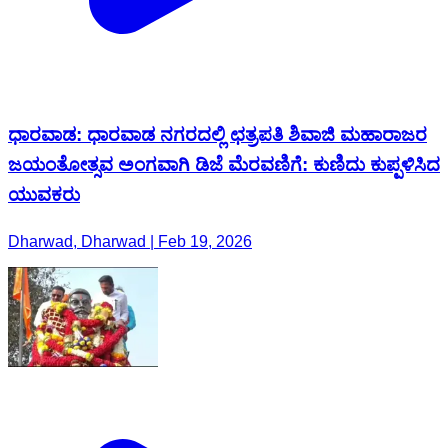
ಧಾರವಾಡ: ಧಾರವಾಡ ನಗರದಲ್ಲಿ ಛತ್ರಪತಿ ಶಿವಾಜಿ ಮಹಾರಾಜರ
ಜಯಂತೋತ್ಸವ ಅಂಗವಾಗಿ ಡಿಜೆ ಮೆರವಣಿಗೆ: ಕುಣಿದು ಕುಪ್ಪಳಿಸಿದ
ಯುವಕರು
Dharwad, Dharwad | Feb 19, 2026