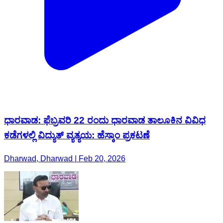
ಧಾರವಾಡ: ಫೆಬ್ರವರಿ 22 ರಂದು ಧಾರವಾಡ ತಾಲೂಕಿನ ವಿವಿಧ
ಕಡೆಗಳಲ್ಲಿ ವಿದ್ಯುತ್ ವ್ಯತ್ಯಯ: ಹೆಸ್ಕಾಂ ಪ್ರಕಟಣೆ
Dharwad, Dharwad | Feb 20, 2026