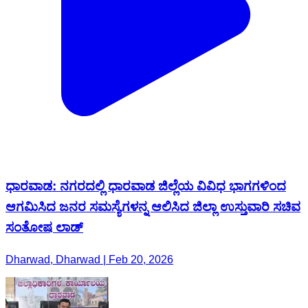
ಧಾರವಾಡ: ನಗರದಲ್ಲಿ ಧಾರವಾಡ ಜಿಲ್ಲೆಯ ವಿವಿಧ ಭಾಗಗಳಿಂದ
ಆಗಮಿಸಿದ ಜನರ ಸಮಸ್ಯೆಗಳನ್ನ ಆಲಿಸಿದ ಜಿಲ್ಲಾ ಉಸ್ತುವಾರಿ ಸಚಿವ
ಸಂತೋಷ ಲಾಡ್
Dharwad, Dharwad | Feb 20, 2026