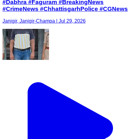
#Dabhra #Faguram #BreakingNews
#CrimeNews #ChhattisgarhPolice #CGNews
Janjgir, Janjgir-Champa | Jul 29, 2026