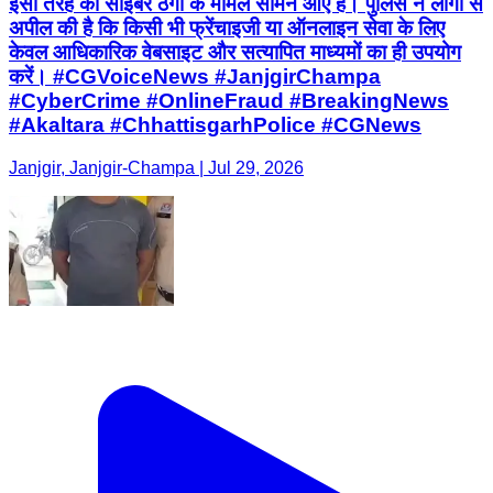
इसी तरह की साइबर ठगी के मामले सामने आए हैं। पुलिस ने लोगों से
अपील की है कि किसी भी फ्रेंचाइजी या ऑनलाइन सेवा के लिए
केवल आधिकारिक वेबसाइट और सत्यापित माध्यमों का ही उपयोग
करें। #CGVoiceNews #JanjgirChampa
#CyberCrime #OnlineFraud #BreakingNews
#Akaltara #ChhattisgarhPolice #CGNews
Janjgir, Janjgir-Champa | Jul 29, 2026