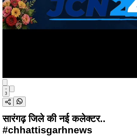
3
सारंगढ़ जिले की नई कलेक्टर..
#chhattisgarhnews