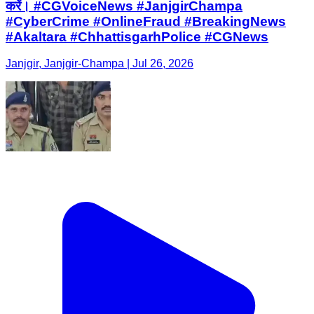
करें। #CGVoiceNews #JanjgirChampa
#CyberCrime #OnlineFraud #BreakingNews
#Akaltara #ChhattisgarhPolice #CGNews
Janjgir, Janjgir-Champa | Jul 26, 2026