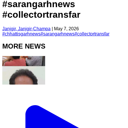
#sarangarhnews
#collectortransfar
Janjgir, Janjgir-Champa
|
May 7, 2026
#
chhattisgarhnews
#
sarangarhnews
#
collectortransfar
MORE NEWS