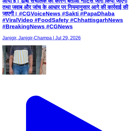
आया है। ढाबा संचालक को कारण बताओ नोटिस जारी किया जाएगा
तथा जवाब और जांच के आधार पर नियमानुसार आगे की कार्रवाई की
जाएगी। #CGVoiceNews #Sakti #PapaDhaba
#ViralVideo #FoodSafety #ChhattisgarhNews
#BreakingNews #CGNews
Janjgir, Janjgir-Champa | Jul 29, 2026