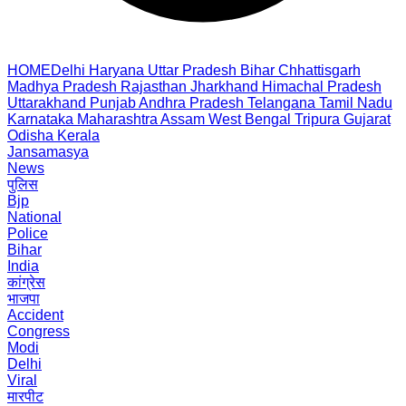
HOME
Delhi
Haryana
Uttar Pradesh
Bihar
Chhattisgarh
Madhya Pradesh
Rajasthan
Jharkhand
Himachal Pradesh
Uttarakhand
Punjab
Andhra Pradesh
Telangana
Tamil Nadu
Karnataka
Maharashtra
Assam
West Bengal
Tripura
Gujarat
Odisha
Kerala
Jansamasya
News
पुलिस
Bjp
National
Police
Bihar
India
कांग्रेस
भाजपा
Accident
Congress
Modi
Delhi
Viral
मारपीट