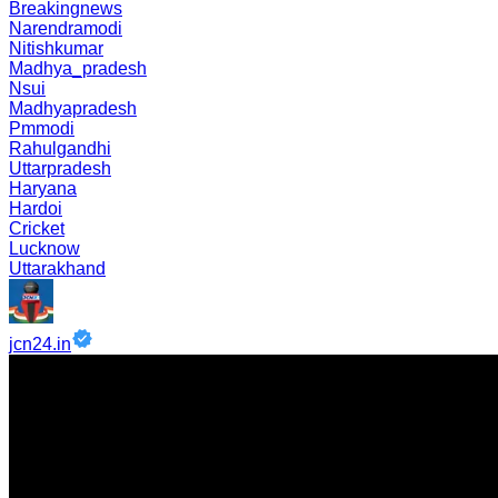
Breakingnews
Narendramodi
Nitishkumar
Madhya_pradesh
Nsui
Madhyapradesh
Pmmodi
Rahulgandhi
Uttarpradesh
Haryana
Hardoi
Cricket
Lucknow
Uttarakhand
jcn24.in