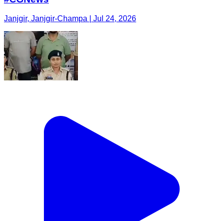
Janjgir, Janjgir-Champa | Jul 24, 2026