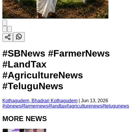
#SBNews #FarmerNews
#LandTax
#AgricultureNews
#TeluguNews
Kothagudem, Bhadrari Kothagudem
|
Jun 13, 2026
#
sbnews
#
farmernews
#
landtax
#
agriculturenews
#
telugunews
MORE NEWS