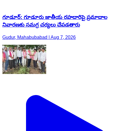
గూడూర్: గూడూరు జాతీయ రహదారిపై ప్రమాదాల
నివారణకు సమగ్ర చర్యలు చేపడతారు
Gudur, Mahabubabad | Aug 7, 2026