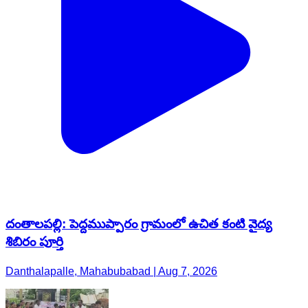
దంతాలపల్లి: పెద్దముప్పారం గ్రామంలో ఉచిత కంటి వైద్య
శిబిరం పూర్తి
Danthalapalle, Mahabubabad | Aug 7, 2026