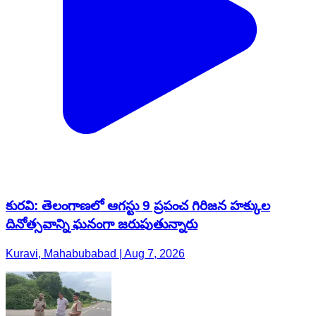
కురవి: తెలంగాణలో ఆగస్టు 9 ప్రపంచ గిరిజన హక్కుల
దినోత్సవాన్ని ఘనంగా జరుపుతున్నారు
Kuravi, Mahabubabad | Aug 7, 2026