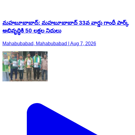
మహబూబాబాద్: మహబూబాబాద్ 33వ వార్డు గాంధీ పార్క్
అభివృద్ధికి 50 లక్షల నిధులు
Mahabubabad, Mahabubabad | Aug 7, 2026