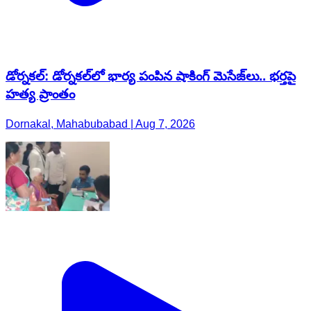
డోర్నకల్: డోర్నకల్‌లో భార్య పంపిన షాకింగ్ మెసేజ్‌లు.. భర్తపై
హత్య ప్రాంతం
Dornakal, Mahabubabad | Aug 7, 2026