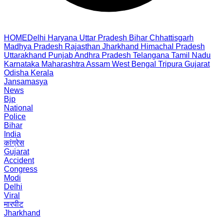
HOME
Delhi
Haryana
Uttar Pradesh
Bihar
Chhattisgarh
Madhya Pradesh
Rajasthan
Jharkhand
Himachal Pradesh
Uttarakhand
Punjab
Andhra Pradesh
Telangana
Tamil Nadu
Karnataka
Maharashtra
Assam
West Bengal
Tripura
Gujarat
Odisha
Kerala
Jansamasya
News
Bjp
National
Police
Bihar
India
कांग्रेस
Gujarat
Accident
Congress
Modi
Delhi
Viral
मारपीट
Jharkhand