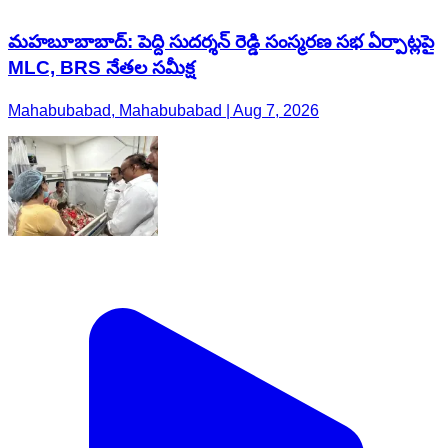
మహబూబాబాద్: పెద్ది సుదర్శన్ రెడ్డి సంస్మరణ సభ ఏర్పాట్లపై
MLC, BRS నేతల సమీక్ష
Mahabubabad, Mahabubabad | Aug 7, 2026