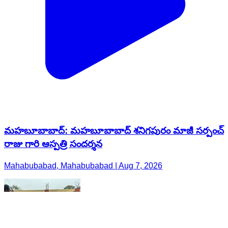
మహబూబాబాద్: మహబూబాబాద్ శనిగపురం మాజీ సర్పంచ్
రాజు గారి ఆస్పత్రి సందర్శన
Mahabubabad, Mahabubabad | Aug 7, 2026