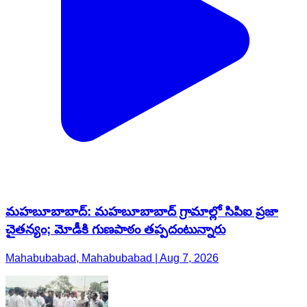
మహబూబాబాద్: మహబూబాబాద్ గ్రామాల్లో సిపిఐ ప్రజా
చైతన్యం; మోడీకి గుణపాఠం తప్పదంటున్నారు
Mahabubabad, Mahabubabad | Aug 7, 2026