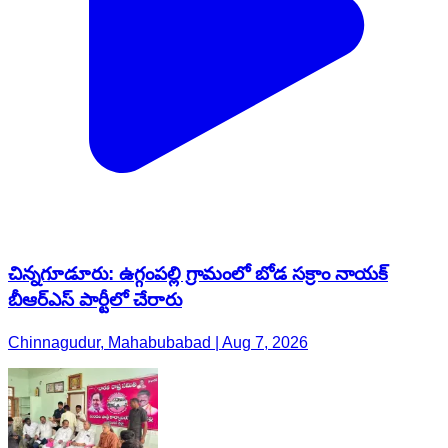
చిన్నగూడూరు: ఉగ్గంపల్లి గ్రామంలో బోడ సక్రాం నాయక్
బీఆర్‌ఎస్ పార్టీలో చేరారు
Chinnagudur, Mahabubabad | Aug 7, 2026