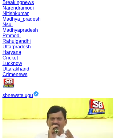
Breakingnews
Narendramodi
Nitishkumar
Madhya_pradesh
Nsui
Madhyapradesh
Pmmodi
Rahulgandhi
Uttarpradesh
Haryana
Cricket
Lucknow
Uttarakhand
Crimenews
sbnewstelugu