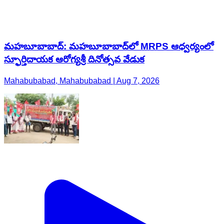
మహబూబాబాద్: మహబూబాబాద్‌లో MRPS ఆధ్వర్యంలో
స్ఫూర్తిదాయక ఆరోగ్యశ్రీ దినోత్సవ వేడుక
Mahabubabad, Mahabubabad | Aug 7, 2026