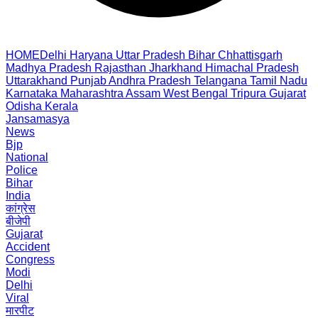
HOME
Delhi
Haryana
Uttar Pradesh
Bihar
Chhattisgarh
Madhya Pradesh
Rajasthan
Jharkhand
Himachal Pradesh
Uttarakhand
Punjab
Andhra Pradesh
Telangana
Tamil Nadu
Karnataka
Maharashtra
Assam
West Bengal
Tripura
Gujarat
Odisha
Kerala
Jansamasya
News
Bjp
National
Police
Bihar
India
कांग्रेस
बीजेपी
Gujarat
Accident
Congress
Modi
Delhi
Viral
मारपीट