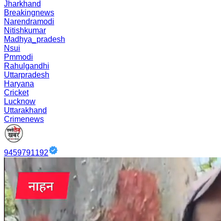
Jharkhand
Breakingnews
Narendramodi
Nitishkumar
Madhya_pradesh
Nsui
Pmmodi
Rahulgandhi
Uttarpradesh
Haryana
Cricket
Lucknow
Uttarakhand
Crimenews
9459791192