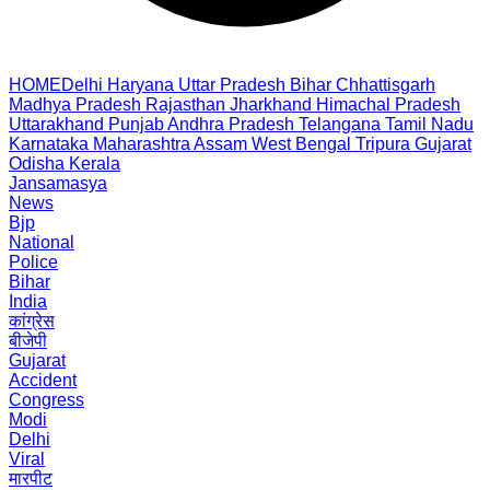
HOME
Delhi
Haryana
Uttar Pradesh
Bihar
Chhattisgarh
Madhya Pradesh
Rajasthan
Jharkhand
Himachal Pradesh
Uttarakhand
Punjab
Andhra Pradesh
Telangana
Tamil Nadu
Karnataka
Maharashtra
Assam
West Bengal
Tripura
Gujarat
Odisha
Kerala
Jansamasya
News
Bjp
National
Police
Bihar
India
कांग्रेस
बीजेपी
Gujarat
Accident
Congress
Modi
Delhi
Viral
मारपीट