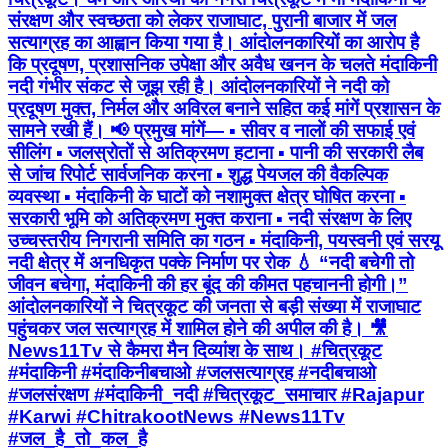
संरक्षण और स्वच्छता को लेकर राजाघाट, पुरानी बाजार में जल
सत्याग्रह का आह्वान किया गया है। आंदोलनकारियों का आरोप है
कि प्रदूषण, प्रशासनिक उपेक्षा और अवैध खनन के चलते मंदाकिनी
नदी गंभीर संकट से जूझ रही है। आंदोलनकारियों ने नदी को
प्रदूषण मुक्त, निर्मल और अविरल बनाने सहित कई मांगें प्रशासन के
सामने रखी हैं। 📢 प्रमुख मांगें— ▪️ सीवर व नालों की सफाई एवं
सीलिंग ▪️ जलस्रोतों से अतिक्रमण हटाना ▪️ पानी की सरकारी लैब
से जांच रिपोर्ट सार्वजनिक करना ▪️ शुद्ध पेयजल की वैकल्पिक
व्यवस्था ▪️ मंदाकिनी के घाटों को नशामुक्त क्षेत्र घोषित करना ▪️
सरकारी भूमि को अतिक्रमण मुक्त कराना ▪️ नदी संरक्षण के लिए
उच्चस्तरीय निगरानी समिति का गठन ▪️ मंदाकिनी, पयस्वनी एवं सरयू
नदी क्षेत्र में अनधिकृत पक्के निर्माण पर रोक 💧 “नदी बचेगी तो
जीवन बचेगा, मंदाकिनी की हर बूंद की कीमत पहचाननी होगी।”
आंदोलनकारियों ने चित्रकूट की जनता से बड़ी संख्या में राजाघाट
पहुंचकर जल सत्याग्रह में शामिल होने की अपील की है। 🎥
News11Tv से कैमरा मैन दिव्यांश के साथ। #चित्रकूट
#मंदाकिनी #मंदाकिनीबचाओ #जलसत्याग्रह #नदीबचाओ
#जलसंरक्षण #मंदाकिनी_नदी #चित्रकूट_समाचार #Rajapur
#Karwi #ChitrakootNews #News11Tv
#जल_है_तो_कल_है