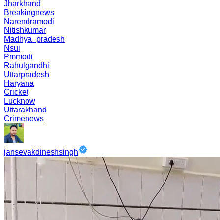
Jharkhand
Breakingnews
Narendramodi
Nitishkumar
Madhya_pradesh
Nsui
Pmmodi
Rahulgandhi
Uttarpradesh
Haryana
Cricket
Lucknow
Uttarakhand
Crimenews
jansevakdineshsingh