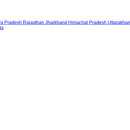
a Pradesh
Rajasthan
Jharkhand
Himachal Pradesh
Uttarakha
la