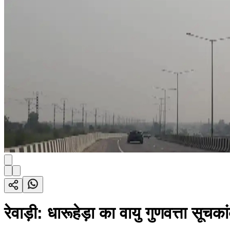
रेवाड़ी: धारूहेड़ा का वायु गुणवत्ता सूच