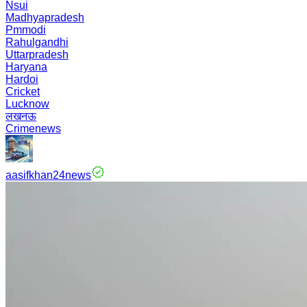
Nsui
Madhyapradesh
Pmmodi
Rahulgandhi
Uttarpradesh
Haryana
Hardoi
Cricket
Lucknow
लखनऊ
Crimenews
aasifkhan24news