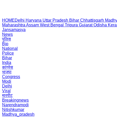
HOME
Delhi
Haryana
Uttar Pradesh
Bihar
Chhattisgarh
Madhy
Maharashtra
Assam
West Bengal
Tripura
Gujarat
Odisha
Kera
Jansamasya
News
पुलिस
Bjp
National
Police
Bihar
India
कांग्रेस
भाजपा
Congress
Modi
Delhi
Viral
मारपीट
Breakingnews
Narendramodi
Nitishkumar
Madhya_pradesh