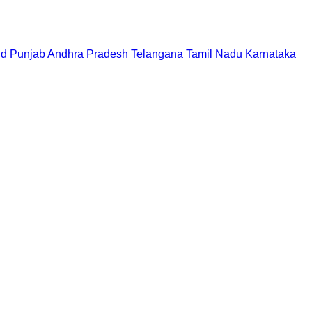
nd
Punjab
Andhra Pradesh
Telangana
Tamil Nadu
Karnataka