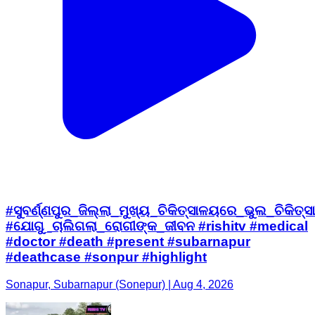
#ସୁବର୍ଣ୍ଣପୁର_ଜିଲ୍ଲା_ମୁଖ୍ୟ_ଚିକିତ୍ସାଳୟରେ_ଭୁଲ_ଚିକିତ୍ସା
#ଯୋଗୁ_ଚାଲିଗଲା_ରୋଗୀଙ୍କ_ଜୀବନ #rishitv #medical
#doctor #death #present #subarnapur
#deathcase #sonpur #highlight
Sonapur, Subarnapur (Sonepur) | Aug 4, 2026