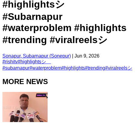
#highlightsシ゚
#Subarnapur
#waterproblem #highlights
#trending #viralreelsシ
Sonapur, Subarnapur (Sonepur)
|
Jun 9, 2026
#
rishitv
#
highlightsシ゚
#
subarnapur
#
waterproblem
#
highlights
#
trending
#
viralreelsシ
MORE NEWS