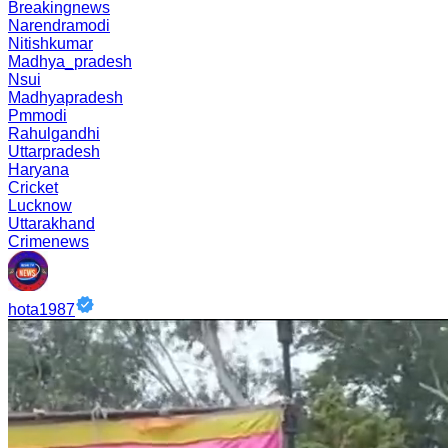
Breakingnews
Narendramodi
Nitishkumar
Madhya_pradesh
Nsui
Madhyapradesh
Pmmodi
Rahulgandhi
Uttarpradesh
Haryana
Cricket
Lucknow
Uttarakhand
Crimenews
hota1987