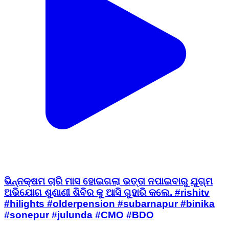
ଭିନ୍ନକ୍ଷମ ଚାରି ମାସ ହୋଇଗଲା ଭତ୍ତା ନପାଇବାରୁ ଯୁଗ୍ମ
ଅଭିଯୋଗ ଶୁଣାଣୀ ଶିବିର କୁ ଆସି ଗୁହାରି କଲେ. #rishitv
#hilights #olderpension #subarnapur #binika
#sonepur #julunda #CMO #BDO