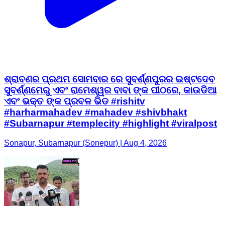
ଶ୍ରାବଣର ପ୍ରଥମ ସୋମବାର ରେ ସୁବର୍ଣ୍ଣପୁରର ଇଷ୍ଟଦେବ
ସୁବର୍ଣ୍ଣମେରୁ ଏବଂ ରାମେଶ୍ୱର ବାବା ଙ୍କ ପୀଠରେ, କାଉଡିଆ
ଏବଂ ଭକ୍ତ ଙ୍କ ପ୍ରବଳ ଭିଡ #rishitv
#harharmahadev #mahadev #shivbhakt
#Subarnapur #templecity #highlight #viralpost
Sonapur, Subarnapur (Sonepur) | Aug 4, 2026