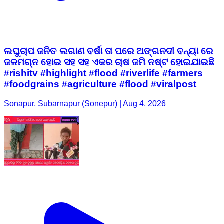
ଲଘୁଚାପ ଜନିତ ଲଗାଣ ବର୍ଷା ତା ପରେ ଅଙ୍ଗନଦୀ ବନ୍ୟା ରେ
ଜଳମଗ୍ନ ହୋଇ ସହ ସହ ଏକର ଚାଷ ଜମି ନଷ୍ଟ ହୋଇଯାଇଛି
#rishitv #highlight #flood #riverlife #farmers
#foodgrains #agriculture #flood #viralpost
Sonapur, Subarnapur (Sonepur) | Aug 4, 2026