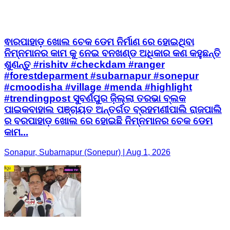
ଵାରପାହାଡ଼ ଖୋଲ ଚେକ ଡେମ ନିର୍ମାଣ ରେ ହୋଇଥିବା
ନିମ୍ନମାନର କାମ କୁ ନେଇ ବନଖଣ୍ଡ ଅଧିକାର କଣ କହୁଛନ୍ତି
ଶୁଣନ୍ତୁ #rishitv #checkdam #ranger
#forestdeparment #subarnapur #sonepur
#cmoodisha #village #menda #highlight
#trendingpost ସୁବର୍ଣପୁର ଜ଼ିଲ୍ଲା ତରଭା ବ୍ଲକ
ପାଇକବାହାଲ ପଞ୍ଚାୟତ ଅନ୍ତର୍ଗତ ବ୍ରହମଣୀପାଲି ରାଜପାଲି
ର ବରପାହାଡ଼ ଖୋଲ ରେ ହୋଇଛି ନିମ୍ନମାନର ଚେକ ଡେମ
କାମ...
Sonapur, Subarnapur (Sonepur) | Aug 1, 2026