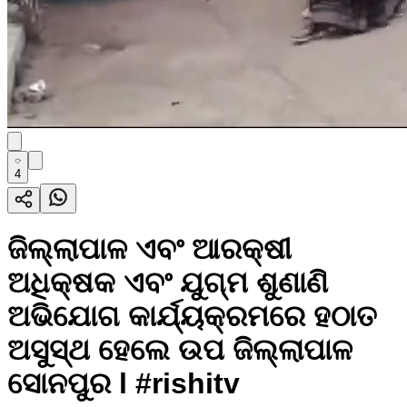
4
ଜିଲ୍ଲାପାଳ ଏବଂ ଆରକ୍ଷୀ
ଅଧିକ୍ଷକ ଏବଂ ଯୁଗ୍ମ ଶୁଣାଣି
ଅଭିଯୋଗ କାର୍ଯ୍ୟକ୍ରମରେ ହଠାତ
ଅସୁସ୍ଥ ହେଲେ ଉପ ଜିଲ୍ଲାପାଳ
ସୋନପୁର l #rishitv