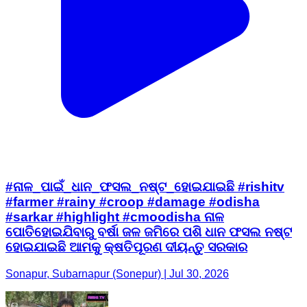
#ନାଳ_ପାଇଁ_ଧାନ_ଫସଲ_ନଷ୍ଟ_ହୋଇଯାଇଛି #rishitv
#farmer #rainy #croop #damage #odisha
#sarkar #highlight #cmoodisha ନାଳ
ପୋତିହୋଇଯିବାରୁ ବର୍ଷା ଜଳ ଜମିରେ ପଶି ଧାନ ଫସଲ ନଷ୍ଟ
ହୋଇଯାଇଛି ଆମକୁ କ୍ଷତିପୂରଣ ଦୀୟନ୍ତୁ ସରକାର
Sonapur, Subarnapur (Sonepur) | Jul 30, 2026