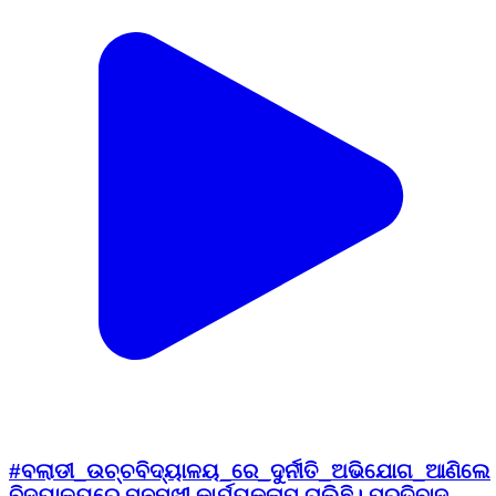
#ବଲାଡୀ_ଉଚ୍ଚବିଦ୍ୟାଳୟ_ରେ_ଦୁର୍ନୀତି_ଅଭିଯୋଗ_ଆଣିଲେ
ବିଦ୍ୟାଳୟରେ ମନମୁଖୀ କାର୍ଯ୍ୟକଳାପ ଚାଲିଛି। ପ୍ରତିବାଦ