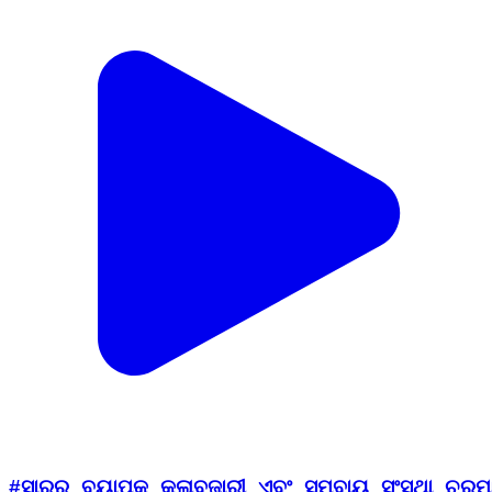
#ସାରର_ବ୍ୟାପକ_କଳାବଜାରୀ_ଏବଂ_ସମବାୟ_ସଂସ୍ଥା_ଚୁରମା