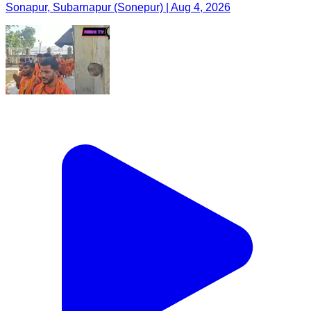
Sonapur, Subarnapur (Sonepur) | Aug 4, 2026