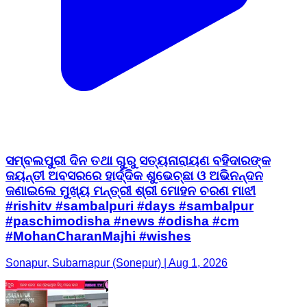
ସମ୍ବଲପୁରୀ ଦିନ ତଥା ଗୁରୁ ସତ୍ୟନାରାୟଣ ବହିଦାରଙ୍କ
ଜୟନ୍ତୀ ଅବସରରେ ହାର୍ଦ୍ଦିକ ଶୁଭେଚ୍ଛା ଓ ଅଭିନନ୍ଦନ
ଜଣାଇଲେ ମୁଖ୍ୟ ମନ୍ତ୍ରୀ ଶ୍ରୀ ମୋହନ ଚରଣ ମାଝୀ
#rishitv #sambalpuri #days #sambalpur
#paschimodisha #news #odisha #cm
#MohanCharanMajhi #wishes
Sonapur, Subarnapur (Sonepur) | Aug 1, 2026