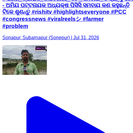
- ଅମିୟ ପଟ୍ଟନାୟକ ଅଧ୍ୟକ୍ଷ ପିସିସି ସମବାୟ କଣ କହୁଛନ୍ତି
ଟିକେ ଶୁଣନ୍ତୁ #rishitv #highlightseveryone #PCC
#congressnews #viralreelsシ #farmer
#problem
Sonapur, Subarnapur (Sonepur) | Jul 31, 2026