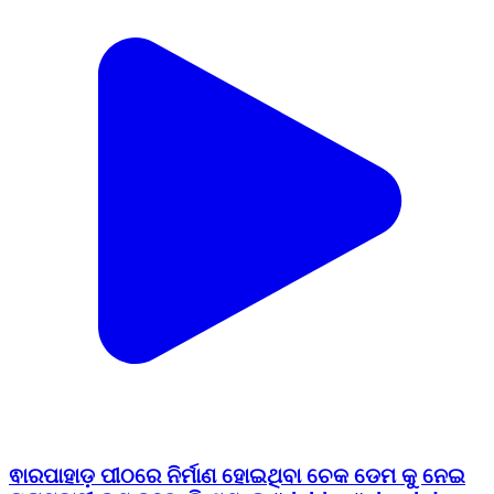
ଵାରପାହାଡ଼ ପୀଠରେ ନିର୍ମାଣ ହୋଇଥିବା ଚେକ ଡେମ କୁ ନେଇ