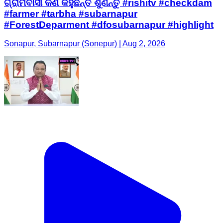
ଗ୍ରାମବାସୀ କଣ କହୁଛନ୍ତି ଶୁଣନ୍ତୁ #rishitv #checkdam
#farmer #tarbha #subarnapur
#ForestDeparment #dfosubarnapur #highlight
Sonapur, Subarnapur (Sonepur) | Aug 2, 2026