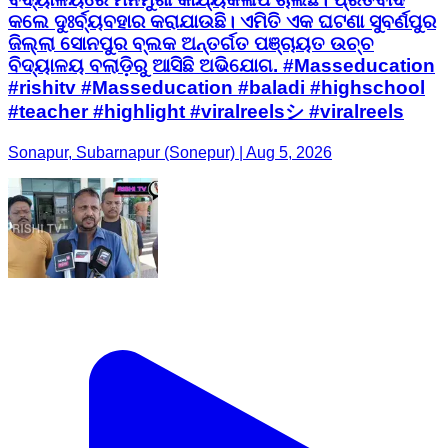
କଲେ ଦୁଃର୍ବ୍ୟବହାର କରାଯାଉଛି। ଏମିତି ଏକ ଘଟଣା ସୁବର୍ଣପୁର
ଜିଲ୍ଲା ସୋନପୁର ବ୍ଲକ ଅନ୍ତର୍ଗତ ପଞ୍ଚାୟତ ଉଚ୍ଚ
ବିଦ୍ୟାଳୟ ବଲାଡ଼ିରୁ ଆସିଛି ଅଭିଯୋଗ. #Masseducation
#rishitv #Masseducation #baladi #highschool
#teacher #highlight #viralreelsシ #viralreels
Sonapur, Subarnapur (Sonepur) | Aug 5, 2026