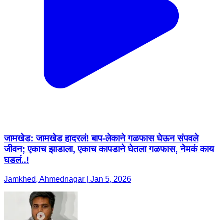
जामखेड: जामखेड हादरलं! बाप-लेकाने गळफास घेऊन संपवले
जीवन; एकाच झाडाला, एकाच कापडाने घेतला गळफास, नेमकं काय
घडलं..!
Jamkhed, Ahmednagar | Jan 5, 2026