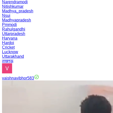
Narendramodi
Nitishkumar
Madhya_pradesh
Nsui
Madhyapradesh
Pmmodi
Rahulgandhi
Uttarpradesh
Haryana
Hardoi
Cricket
Lucknow
Uttarakhand
लखनऊ
vaishnavibhor583