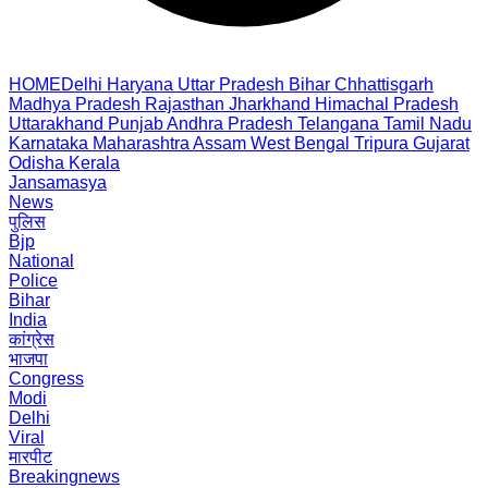
HOME
Delhi
Haryana
Uttar Pradesh
Bihar
Chhattisgarh
Madhya Pradesh
Rajasthan
Jharkhand
Himachal Pradesh
Uttarakhand
Punjab
Andhra Pradesh
Telangana
Tamil Nadu
Karnataka
Maharashtra
Assam
West Bengal
Tripura
Gujarat
Odisha
Kerala
Jansamasya
News
पुलिस
Bjp
National
Police
Bihar
India
कांग्रेस
भाजपा
Congress
Modi
Delhi
Viral
मारपीट
Breakingnews