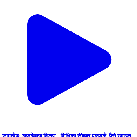
जामखेड: लफडेबाज शिक्षण _शिक्षिका रंगेहात पकडले, पैसे खाऊन