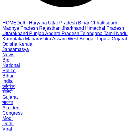
HOME
Delhi
Haryana
Uttar Pradesh
Bihar
Chhattisgarh
Madhya Pradesh
Rajasthan
Jharkhand
Himachal Pradesh
Uttarakhand
Punjab
Andhra Pradesh
Telangana
Tamil Nadu
Karnataka
Maharashtra
Assam
West Bengal
Tripura
Gujarat
Odisha
Kerala
Jansamasya
News
Bjp
National
Police
Bihar
India
कांग्रेस
बीजेपी
Gujarat
भाजपा
Accident
Congress
Modi
Delhi
Viral