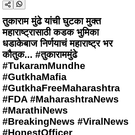
तुकाराम मुंढे यांची घुटका मुक्त
महाराष्ट्रासाठी कडक भुमिका
धडाकेबाज निर्णयाचं महाराष्ट्र भर
कौतुक... #तुकाराममुंढे
#TukaramMundhe
#GutkhaMafia
#GutkhaFreeMaharashtra
#FDA #MaharashtraNews
#MarathiNews
#BreakingNews #ViralNews
#HonestOfficer