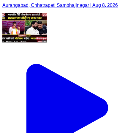
Aurangabad, Chhatrapati Sambhajinagar | Aug 8, 2026