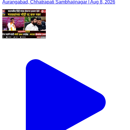
Aurangabad, Chhatrapati Sambhajinagar | Aug 8, 2026