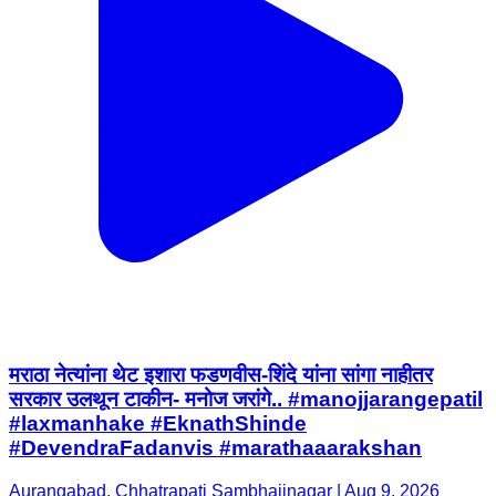
मराठा नेत्यांना थेट इशारा फडणवीस-शिंदे यांना सांगा नाहीतर
सरकार उलथून टाकीन- मनोज जरांगे.. #manojjarangepatil
#laxmanhake #EknathShinde
#DevendraFadanvis #marathaaarakshan
Aurangabad, Chhatrapati Sambhajinagar | Aug 9, 2026