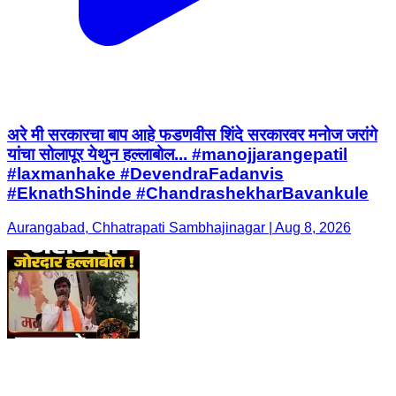
अरे मी सरकारचा बाप आहे फडणवीस शिंदे सरकारवर मनोज जरांगे
यांचा सोलापूर येथुन हल्लाबोल... #manojjarangepatil
#laxmanhake #DevendraFadanvis
#EknathShinde #ChandrashekharBavankule
Aurangabad, Chhatrapati Sambhajinagar | Aug 8, 2026