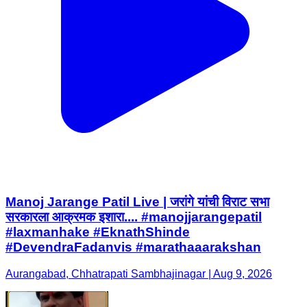
Manoj Jarange Patil Live | जरांगे यांची विराट सभा
सरकारला आक्रमक इशारा.... #manojjarangepatil
#laxmanhake #EknathShinde
#DevendraFadanvis #marathaaarakshan
Aurangabad, Chhatrapati Sambhajinagar | Aug 9, 2026