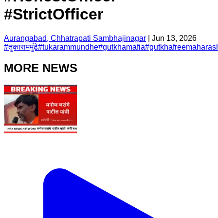
#StrictOfficer
Aurangabad, Chhatrapati Sambhajinagar
|
Jun 13, 2026
#
तुकाराममुंढे
#
tukarammundhe
#
gutkhamafia
#
gutkhafreemaharash
MORE NEWS