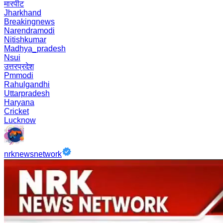
मारपीट
Jharkhand
Breakingnews
Narendramodi
Nitishkumar
Madhya_pradesh
Nsui
उत्तरप्रदेश
Pmmodi
Rahulgandhi
Uttarpradesh
Haryana
Cricket
Lucknow
nrknewsnetwork