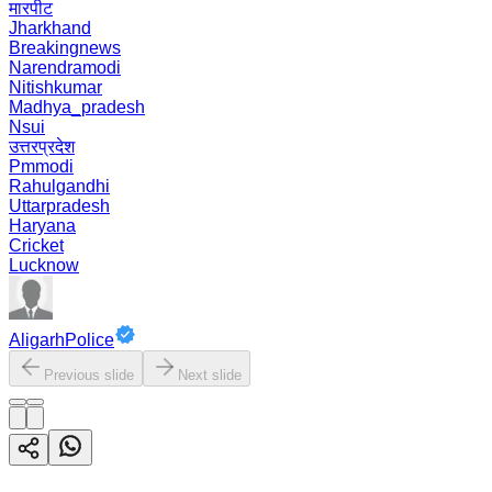
मारपीट
Jharkhand
Breakingnews
Narendramodi
Nitishkumar
Madhya_pradesh
Nsui
उत्तरप्रदेश
Pmmodi
Rahulgandhi
Uttarpradesh
Haryana
Cricket
Lucknow
AligarhPolice
Previous slide
Next slide