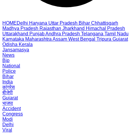
HOME
Delhi
Haryana
Uttar Pradesh
Bihar
Chhattisgarh
Madhya Pradesh
Rajasthan
Jharkhand
Himachal Pradesh
Uttarakhand
Punjab
Andhra Pradesh
Telangana
Tamil Nadu
Karnataka
Maharashtra
Assam
West Bengal
Tripura
Gujarat
Odisha
Kerala
Jansamasya
News
Bjp
National
Police
Bihar
India
कांग्रेस
बीजेपी
Gujarat
भाजपा
Accident
Congress
Modi
Delhi
Viral