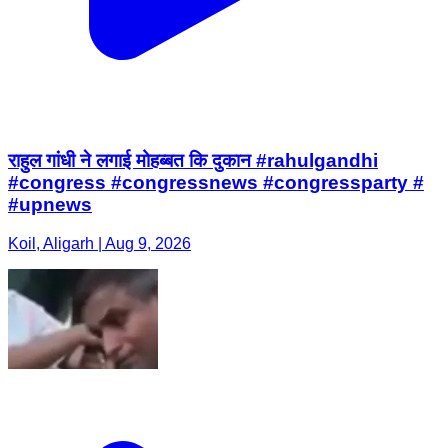
राहुल गांधी ने लगाई मोहब्बत कि दुकान #rahulgandhi
#congress #congressnews #congressparty #
#upnews
Koil, Aligarh | Aug 9, 2026