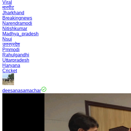
Viral
मारपीट
Jharkhand
Breakingnews
Narendramodi
Nitishkumar
Madhya_pradesh
Nsui
उत्तरप्रदेश
Pmmodi
Rahulgandhi
Uttarpradesh
Haryana
Cricket
deesanasamachar