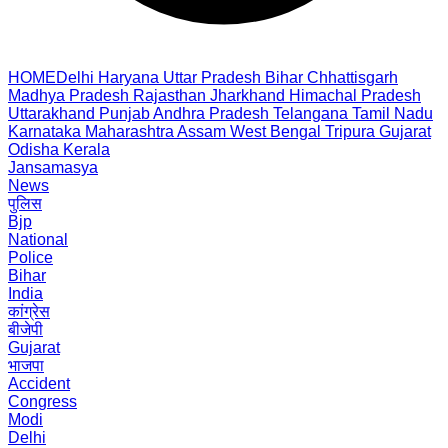
HOME
Delhi
Haryana
Uttar Pradesh
Bihar
Chhattisgarh
Madhya Pradesh
Rajasthan
Jharkhand
Himachal Pradesh
Uttarakhand
Punjab
Andhra Pradesh
Telangana
Tamil Nadu
Karnataka
Maharashtra
Assam
West Bengal
Tripura
Gujarat
Odisha
Kerala
Jansamasya
News
पुलिस
Bjp
National
Police
Bihar
India
कांग्रेस
बीजेपी
Gujarat
भाजपा
Accident
Congress
Modi
Delhi