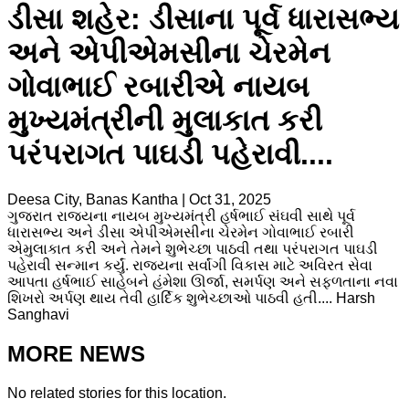
ડીસા શહેર: ડીસાના પૂર્વ ધારાસભ્ય
અને એપીએમસીના ચેરમેન
ગોવાભાઈ રબારીએ નાયબ
મુખ્યમંત્રીની મુલાકાત કરી
પરંપરાગત પાઘડી પહેરાવી....
Deesa City, Banas Kantha
|
Oct 31, 2025
ગુજરાત રાજ્યના નાયબ મુખ્યમંત્રી હર્ષભાઈ સંઘવી સાથે પૂર્વ
ધારાસભ્ય અને ડીસા એપીએમસીના ચેરમેન ગોવાભાઈ રબારી
એમુલાકાત કરી અને તેમને શુભેચ્છા પાઠવી તથા પરંપરાગત પાઘડી
પહેરાવી સન્માન કર્યું. રાજ્યના સર્વાંગી વિકાસ માટે અવિરત સેવા
આપતા હર્ષભાઈ સાહેબને હંમેશા ઊર્જા, સમર્પણ અને સફળતાના નવા
શિખરો અર્પણ થાય તેવી હાર્દિક શુભેચ્છાઓ પાઠવી હતી.... Harsh
Sanghavi
MORE NEWS
No related stories for this location.