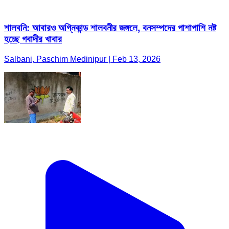
শালবনি: আবারও অগ্নিকান্ড শালবনীর জঙ্গলে, বনসম্পদের পাশাপাশি নষ্ট
হচ্ছে গবাদীর খাবার
Salbani, Paschim Medinipur | Feb 13, 2026