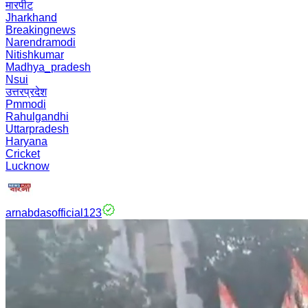
मारपीट
Jharkhand
Breakingnews
Narendramodi
Nitishkumar
Madhya_pradesh
Nsui
उत्तरप्रदेश
Pmmodi
Rahulgandhi
Uttarpradesh
Haryana
Cricket
Lucknow
arnabdasofficial123