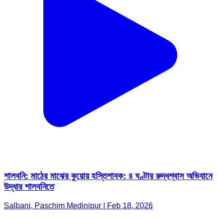
শালবনি: মাঠের মাঝের কুয়োয় হস্তিশাবক: ৪ ঘণ্টার রুদ্ধশ্বাস অভিযানে
উদ্ধার শালবনিতে
Salbani, Paschim Medinipur | Feb 18, 2026