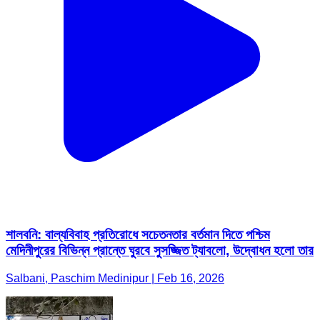
শালবনি: বাল্যবিবাহ প্রতিরোধে সচেতনতার বর্তমান দিতে পশ্চিম
মেদিনীপুরের বিভিন্ন প্রান্তে ঘুরবে সুসজ্জিত ট্যাবলো, উদ্বোধন হলো তার
Salbani, Paschim Medinipur | Feb 16, 2026