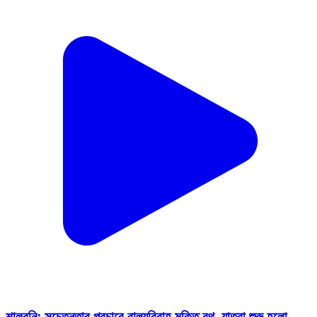
শালবনি: সচেতনতার প্রচারে বাল্যবিবাহ মুক্তি রথ, যাত্রা শুরু হলো