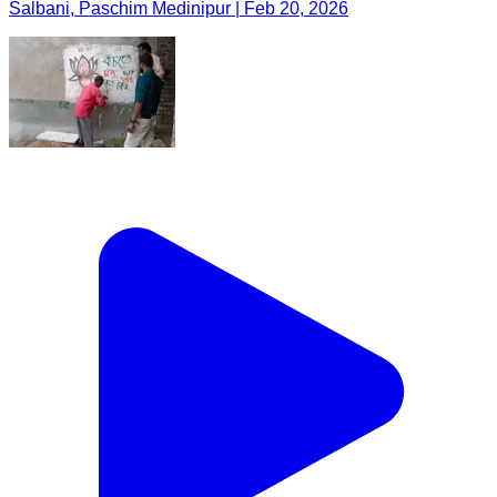
Salbani, Paschim Medinipur | Feb 20, 2026