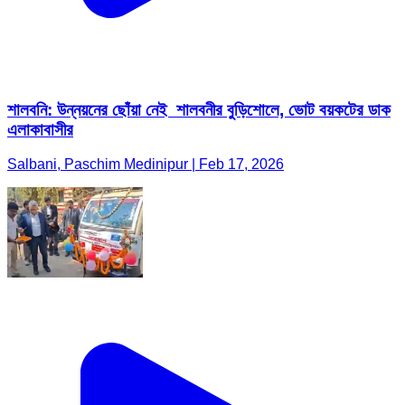
শালবনি: উন্নয়নের ছোঁয়া নেই শালবনীর বুড়িশোলে, ভোট বয়কটের ডাক
এলাকাবাসীর
Salbani, Paschim Medinipur | Feb 17, 2026