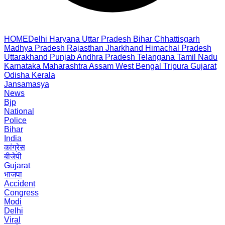
HOME
Delhi
Haryana
Uttar Pradesh
Bihar
Chhattisgarh
Madhya Pradesh
Rajasthan
Jharkhand
Himachal Pradesh
Uttarakhand
Punjab
Andhra Pradesh
Telangana
Tamil Nadu
Karnataka
Maharashtra
Assam
West Bengal
Tripura
Gujarat
Odisha
Kerala
Jansamasya
News
Bjp
National
Police
Bihar
India
कांग्रेस
बीजेपी
Gujarat
भाजपा
Accident
Congress
Modi
Delhi
Viral