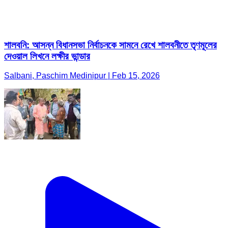
শালবনি: আসন্ন বিধানসভা নির্বাচনকে সামনে রেখে শালবনীতে তৃণমূলের
দেওয়াল লিখনে লক্ষীর ভান্ডার
Salbani, Paschim Medinipur | Feb 15, 2026