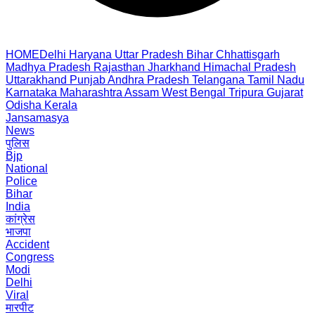
HOME
Delhi
Haryana
Uttar Pradesh
Bihar
Chhattisgarh
Madhya Pradesh
Rajasthan
Jharkhand
Himachal Pradesh
Uttarakhand
Punjab
Andhra Pradesh
Telangana
Tamil Nadu
Karnataka
Maharashtra
Assam
West Bengal
Tripura
Gujarat
Odisha
Kerala
Jansamasya
News
पुलिस
Bjp
National
Police
Bihar
India
कांग्रेस
भाजपा
Accident
Congress
Modi
Delhi
Viral
मारपीट