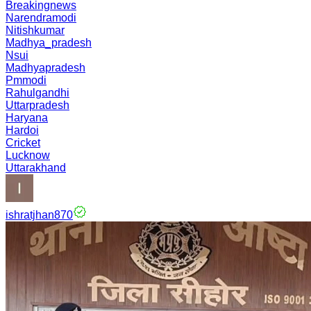
Breakingnews
Narendramodi
Nitishkumar
Madhya_pradesh
Nsui
Madhyapradesh
Pmmodi
Rahulgandhi
Uttarpradesh
Haryana
Hardoi
Cricket
Lucknow
Uttarakhand
ishratjhan870