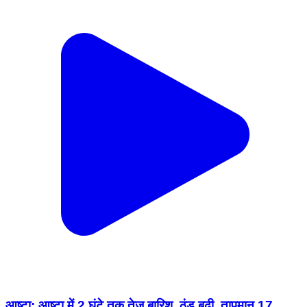
आष्टा: आष्टा में 2 घंटे तक तेज बारिश, ठंड बढ़ी, तापमान 17