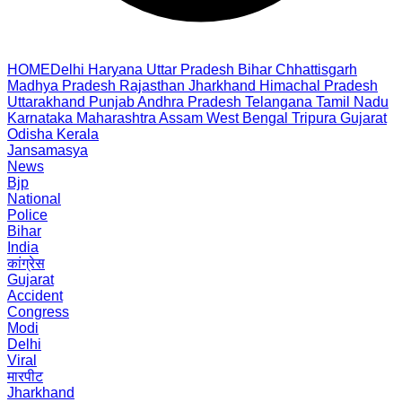
HOME
Delhi
Haryana
Uttar Pradesh
Bihar
Chhattisgarh
Madhya Pradesh
Rajasthan
Jharkhand
Himachal Pradesh
Uttarakhand
Punjab
Andhra Pradesh
Telangana
Tamil Nadu
Karnataka
Maharashtra
Assam
West Bengal
Tripura
Gujarat
Odisha
Kerala
Jansamasya
News
Bjp
National
Police
Bihar
India
कांग्रेस
Gujarat
Accident
Congress
Modi
Delhi
Viral
मारपीट
Jharkhand