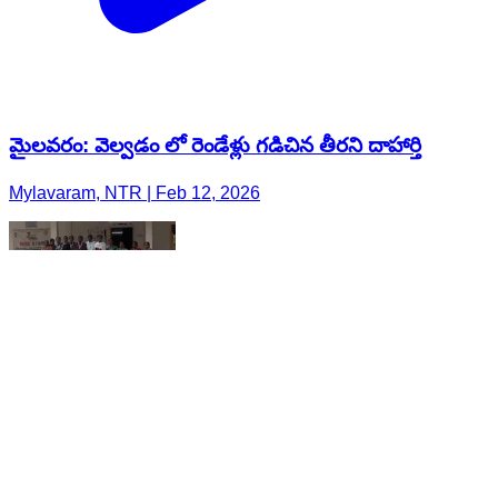
మైలవరం: వెల్వడం లో రెండేళ్లు గడిచిన తీరని దాహార్తి
Mylavaram, NTR | Feb 12, 2026