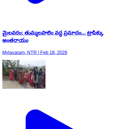
మైలవరం: తుమ్మలపాలెం వద్ద ప్రమాదం... ట్రాఫిక్కు
అంతరాయం
Mylavaram, NTR | Feb 18, 2026