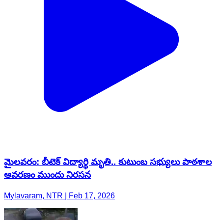
మైలవరం: బీటెక్ విద్యార్థి మృతి.. కుటుంబ సభ్యులు పాఠశాల
ఆవరణం ముందు నిరసన
Mylavaram, NTR | Feb 17, 2026