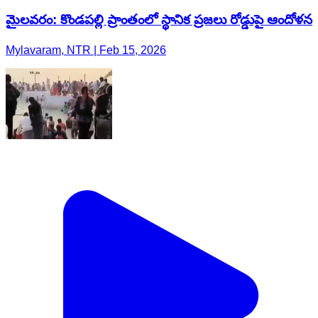
మైలవరం: కొండపల్లి ప్రాంతంలో స్థానిక ప్రజలు రోడ్డుపై ఆందోళన
Mylavaram, NTR | Feb 15, 2026