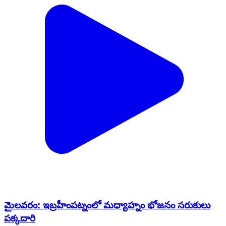
మైలవరం: ఇబ్రహీంపట్నంలో మధ్యాహ్నం భోజనం సరుకులు
పక్కదారి