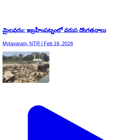
మైలవరం: ఇబ్రహీంపట్నంలో వరుస దొంగతనాలు
Mylavaram, NTR | Feb 16, 2026