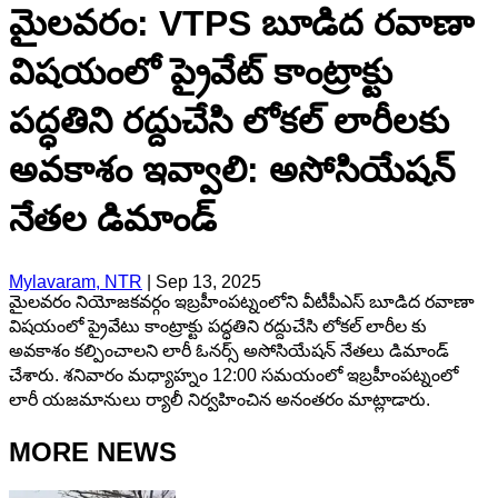
మైలవరం: VTPS బూడిద రవాణా
విషయంలో ప్రైవేట్ కాంట్రాక్టు
పద్ధతిని రద్దుచేసి లోకల్ లారీలకు
అవకాశం ఇవ్వాలి: అసోసియేషన్
నేతల డిమాండ్
Mylavaram, NTR
|
Sep 13, 2025
మైలవరం నియోజకవర్గం ఇబ్రహీంపట్నంలోని వీటీపీఎస్ బూడిద రవాణా
విషయంలో ప్రైవేటు కాంట్రాక్టు పద్ధతిని రద్దుచేసి లోకల్ లారీల కు
అవకాశం కల్పించాలని లారీ ఓనర్స్ అసోసియేషన్ నేతలు డిమాండ్
చేశారు. శనివారం మధ్యాహ్నం 12:00 సమయంలో ఇబ్రహీంపట్నంలో
లారీ యజమానులు ర్యాలీ నిర్వహించిన అనంతరం మాట్లాడారు.
MORE NEWS