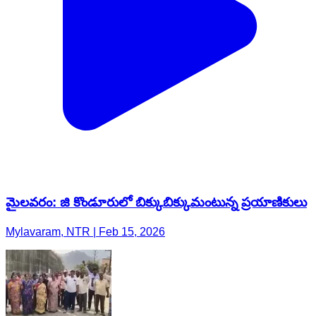
మైలవరం: జి కొండూరులో బిక్కుబిక్కుమంటున్న ప్రయాణికులు
Mylavaram, NTR | Feb 15, 2026