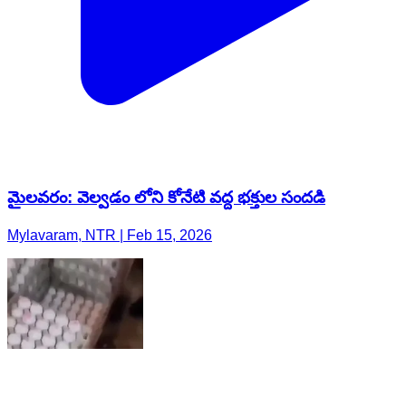
మైలవరం: వెల్వడం లోని కోనేటి వద్ద భక్తుల సందడి
Mylavaram, NTR | Feb 15, 2026