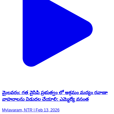
మైలవరం: గత వైసిపి ప్రభుత్వం లో అక్రమం మద్యం రవాణా
వాహనాలను విడుదల చేయాలి: ఎమ్మెల్యే వసంత
Mylavaram, NTR | Feb 13, 2026