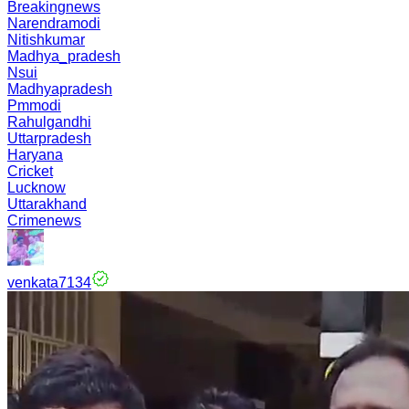
Breakingnews
Narendramodi
Nitishkumar
Madhya_pradesh
Nsui
Madhyapradesh
Pmmodi
Rahulgandhi
Uttarpradesh
Haryana
Cricket
Lucknow
Uttarakhand
Crimenews
venkata7134