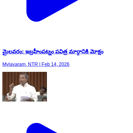
మైలవరం: ఇబ్రహీంపట్నం పవిత్ర మార్గానికి మోక్షం
Mylavaram, NTR | Feb 14, 2026