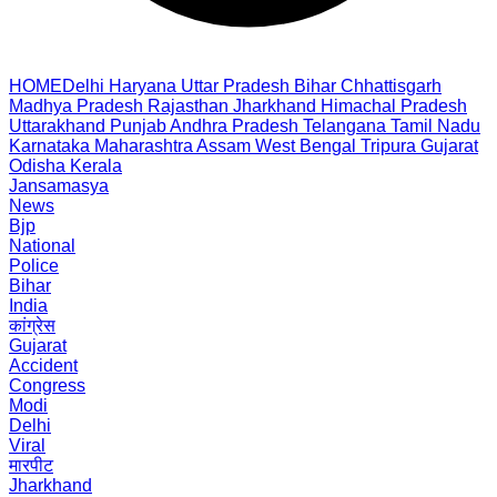
HOME
Delhi
Haryana
Uttar Pradesh
Bihar
Chhattisgarh
Madhya Pradesh
Rajasthan
Jharkhand
Himachal Pradesh
Uttarakhand
Punjab
Andhra Pradesh
Telangana
Tamil Nadu
Karnataka
Maharashtra
Assam
West Bengal
Tripura
Gujarat
Odisha
Kerala
Jansamasya
News
Bjp
National
Police
Bihar
India
कांग्रेस
Gujarat
Accident
Congress
Modi
Delhi
Viral
मारपीट
Jharkhand