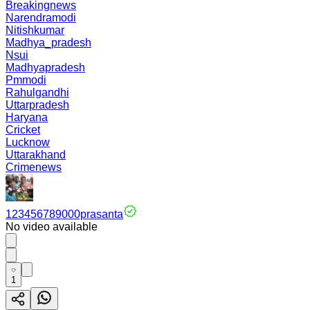
Breakingnews
Narendramodi
Nitishkumar
Madhya_pradesh
Nsui
Madhyapradesh
Pmmodi
Rahulgandhi
Uttarpradesh
Haryana
Cricket
Lucknow
Uttarakhand
Crimenews
123456789000prasanta
No video available
1