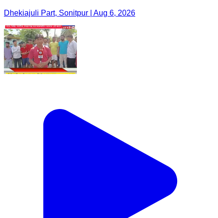
Dhekiajuli Part, Sonitpur | Aug 6, 2026