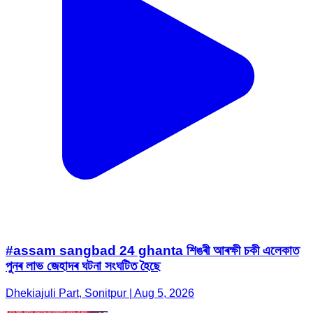
#assam sangbad 24 ghanta শিঙৰী আৰক্ষী চকী এলেকাত
পুনৰ লাভ জেহাদৰ ঘটনা সংঘটিত হৈছে
Dhekiajuli Part, Sonitpur | Aug 5, 2026