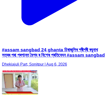
#assam sangbad 24 ghanta চিৰাজুলিৰ শ্ৰীশ্ৰী ৰঘুনাথ
সত্ৰৰ পৰা প্ৰশান্ত বৈশ্য ৰ বিশেষ প্ৰতিবেদন #assam sangbad
Dhekiajuli Part, Sonitpur | Aug 6, 2026