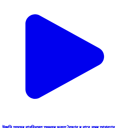
উজনি অসমৰ বানবিধস্ত অঞ্চলৰ ভকত বৈষ্ণৱ ৰ বাবে বস্ত্ৰ আগবঢ়াব