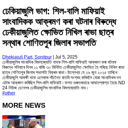
ঢেকিয়াজুলি ভাগ: শিল-বালি মাফিয়াই
সাংবাদিকক আক্ৰমণ কৰা ঘটনাৰ বিৰুদ্ধে
ঢেকীয়াজুলিত ক্ষোভিত নিখিল ৰাভা ছাত্ৰ
সন্থাৰ শোণিতপুৰ জিলাৰ সভাপতি
Dhekiajuli Part, Sonitpur
|
Jul 5, 2025
ঢেকীয়াজুলিৰ সাংবাদিক বিমলজ্যোতি নাথক শিল-বালি মাফিয়াই আক্ৰমণ কৰা ঘটনাৰ
বিৰুদ্ধে শনিবাৰে দিনৰ ১১ বাজি ৩০ মিনিটত ঢেকীয়াজুলিত ক্ষোভিত হৈ পৰিছে নিখিল ৰাভা
ছাত্ৰ শোণিতপুৰ জিলাৰ সভাপতি বিক্ৰম ৰাভা ৷ উল্লেখ্য যে ২৯ জুন ২০২৫ তাৰিখে
ঢেকীয়াজুলি আৰক্ষী থানা এলেকাৰ পাঁচনৈত বাতৰি সংগ্ৰহ কৰিবলৈ যোৱা সাংবাদিকৰ দল
এটাক আক্ৰমণ কৰিছিল শিল-বালি মাফিয়াই ৷ ফলত গুৰুতৰভাৱে আঘাতপ্ৰাপ্ত হৈছে ND
24 নিউজ চেনেলৰ ঢেকীয়াজুলিৰ সাংবাদিক বিমলজ্যোতি নাথ ৷
#
other
MORE NEWS