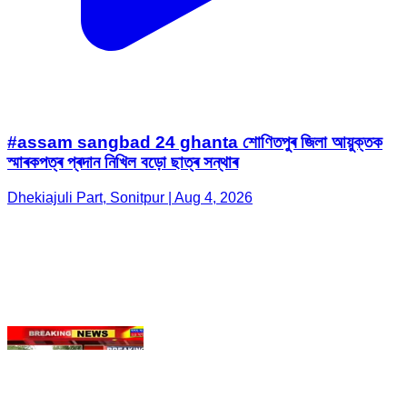
#assam sangbad 24 ghanta শোণিতপুৰ জিলা আয়ুক্তক
স্মাৰকপত্ৰ প্ৰদান নিখিল বড়ো ছাত্ৰ সন্থাৰ
Dhekiajuli Part, Sonitpur | Aug 4, 2026