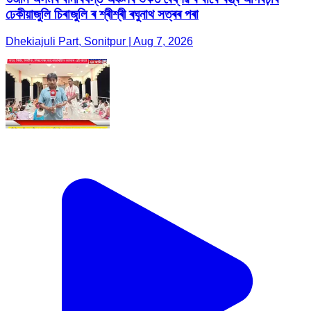
ঢেকীয়াজুলি চিৰাজুলি ৰ শ্ৰীশ্ৰী ৰঘুনাথ সত্ৰৰ পৰা
Dhekiajuli Part, Sonitpur | Aug 7, 2026