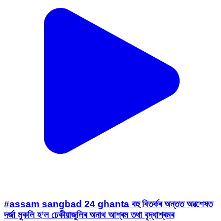
#assam sangbad 24 ghanta বহু বিতৰ্কৰ অন্তত অৱশেষত
দৰ্জা মুকলি হ’ল ঢেকীয়াজুলিৰ অনাথ আশ্ৰম তথা বৃদ্ধাশ্ৰমৰ