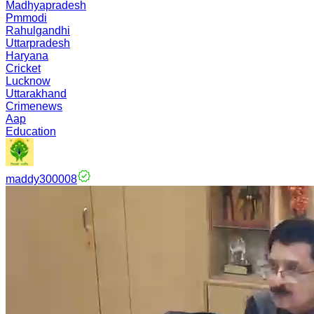
Madhyapradesh
Pmmodi
Rahulgandhi
Uttarpradesh
Haryana
Cricket
Lucknow
Uttarakhand
Crimenews
Aap
Education
maddy300008