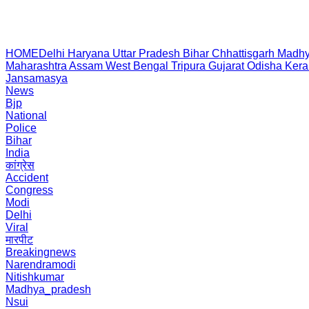
HOME
Delhi
Haryana
Uttar Pradesh
Bihar
Chhattisgarh
Madhy
Maharashtra
Assam
West Bengal
Tripura
Gujarat
Odisha
Kera
Jansamasya
News
Bjp
National
Police
Bihar
India
कांग्रेस
Accident
Congress
Modi
Delhi
Viral
मारपीट
Breakingnews
Narendramodi
Nitishkumar
Madhya_pradesh
Nsui