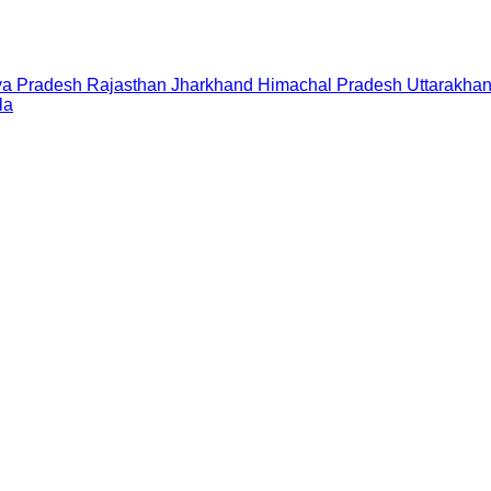
a Pradesh
Rajasthan
Jharkhand
Himachal Pradesh
Uttarakha
la