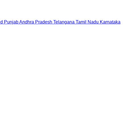
nd
Punjab
Andhra Pradesh
Telangana
Tamil Nadu
Karnataka