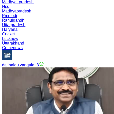
Madhya_pradesh
Nsui
Madhyapradesh
Pmmodi
Rahulgandhi
Uttarpradesh
Haryana
Cricket
Lucknow
Uttarakhand
Crimenews
dalinaidu.vangala_3