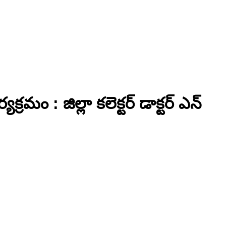
ం : జిల్లా కలెక్టర్ డాక్టర్ ఎన్