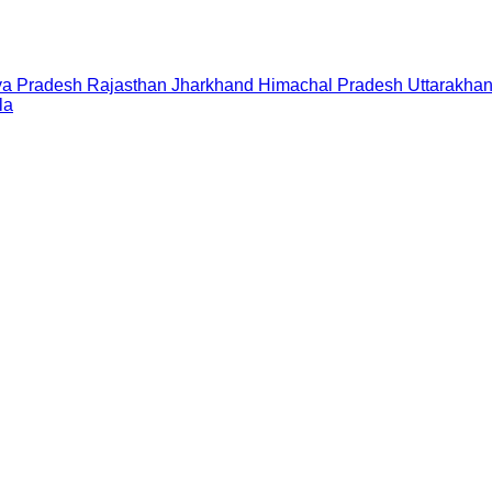
a Pradesh
Rajasthan
Jharkhand
Himachal Pradesh
Uttarakha
la