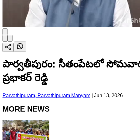
పార్వతీపురం: సీతంపేటలో సోమవారం ప్
ప్రభాకర్ రెడ్డి
Parvathipuram, Parvathipuram Manyam
|
Jun 13, 2026
MORE NEWS