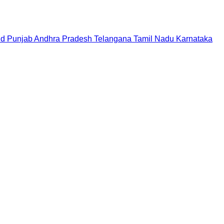
nd
Punjab
Andhra Pradesh
Telangana
Tamil Nadu
Karnataka