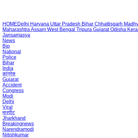
HOME
Delhi
Haryana
Uttar Pradesh
Bihar
Chhattisgarh
Madhy
Maharashtra
Assam
West Bengal
Tripura
Gujarat
Odisha
Kera
Jansamasya
News
Bjp
National
Police
Bihar
India
कांग्रेस
Gujarat
Accident
Congress
Modi
Delhi
Viral
मारपीट
Jharkhand
Breakingnews
Narendramodi
Nitishkumar