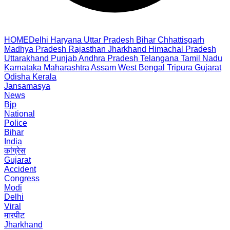
HOME
Delhi
Haryana
Uttar Pradesh
Bihar
Chhattisgarh
Madhya Pradesh
Rajasthan
Jharkhand
Himachal Pradesh
Uttarakhand
Punjab
Andhra Pradesh
Telangana
Tamil Nadu
Karnataka
Maharashtra
Assam
West Bengal
Tripura
Gujarat
Odisha
Kerala
Jansamasya
News
Bjp
National
Police
Bihar
India
कांग्रेस
Gujarat
Accident
Congress
Modi
Delhi
Viral
मारपीट
Jharkhand