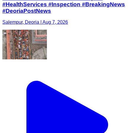
#HealthServices #Inspection #BreakingNews
#DeoriaPostNews
Salempur, Deoria | Aug 7, 2026