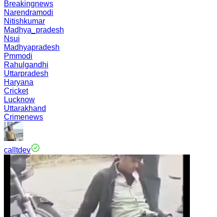
Breakingnews
Narendramodi
Nitishkumar
Madhya_pradesh
Nsui
Madhyapradesh
Pmmodi
Rahulgandhi
Uttarpradesh
Haryana
Cricket
Lucknow
Uttarakhand
Crimenews
calltdev