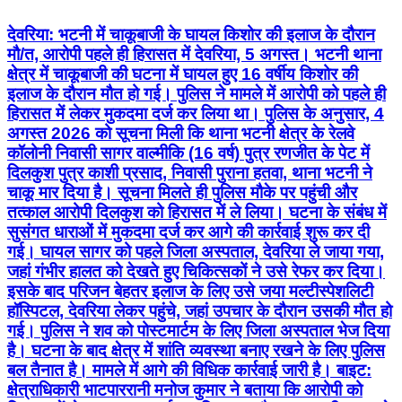
देवरिया: भटनी में चाकूबाजी के घायल किशोर की इलाज के दौरान
मौ/त, आरोपी पहले ही हिरासत में देवरिया, 5 अगस्त। भटनी थाना
क्षेत्र में चाकूबाजी की घटना में घायल हुए 16 वर्षीय किशोर की
इलाज के दौरान मौत हो गई। पुलिस ने मामले में आरोपी को पहले ही
हिरासत में लेकर मुकदमा दर्ज कर लिया था। पुलिस के अनुसार, 4
अगस्त 2026 को सूचना मिली कि थाना भटनी क्षेत्र के रेलवे
कॉलोनी निवासी सागर वाल्मीकि (16 वर्ष) पुत्र रणजीत के पेट में
दिलकुश पुत्र काशी प्रसाद, निवासी पुराना हतवा, थाना भटनी ने
चाकू मार दिया है। सूचना मिलते ही पुलिस मौके पर पहुंची और
तत्काल आरोपी दिलकुश को हिरासत में ले लिया। घटना के संबंध में
सुसंगत धाराओं में मुकदमा दर्ज कर आगे की कार्रवाई शुरू कर दी
गई। घायल सागर को पहले जिला अस्पताल, देवरिया ले जाया गया,
जहां गंभीर हालत को देखते हुए चिकित्सकों ने उसे रेफर कर दिया।
इसके बाद परिजन बेहतर इलाज के लिए उसे जया मल्टीस्पेशलिटी
हॉस्पिटल, देवरिया लेकर पहुंचे, जहां उपचार के दौरान उसकी मौत हो
गई। पुलिस ने शव को पोस्टमार्टम के लिए जिला अस्पताल भेज दिया
है। घटना के बाद क्षेत्र में शांति व्यवस्था बनाए रखने के लिए पुलिस
बल तैनात है। मामले में आगे की विधिक कार्रवाई जारी है। बाइट:
क्षेत्राधिकारी भाटपाररानी मनोज कुमार ने बताया कि आरोपी को