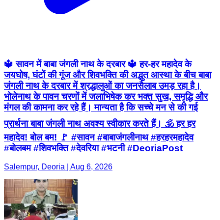
🔱 सावन में बाबा जंगली नाथ के दरबार 🔱 हर-हर महादेव के
जयघोष, घंटों की गूंज और शिवभक्ति की अद्भुत आस्था के बीच बाबा
जंगली नाथ के दरबार में श्रद्धालुओं का जनसैलाब उमड़ रहा है।
भोलेनाथ के पावन चरणों में जलाभिषेक कर भक्त सुख, समृद्धि और
मंगल की कामना कर रहे हैं। मान्यता है कि सच्चे मन से की गई
प्रार्थना बाबा जंगली नाथ अवश्य स्वीकार करते हैं। 🕉️ हर हर
महादेव! बोल बम! 🚩 #सावन #बाबाजंगलीनाथ #हरहरमहादेव
#बोलबम #शिवभक्ति #देवरिया #भटनी #DeoriaPost
Salempur, Deoria | Aug 6, 2026