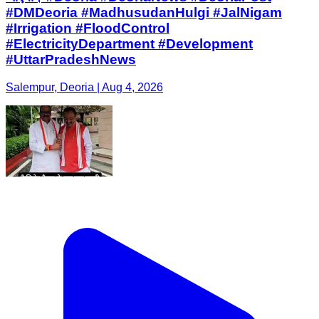
#DMDeoria #MadhusudanHulgi #JalNigam
#Irrigation #FloodControl
#ElectricityDepartment #Development
#UttarPradeshNews
Salempur, Deoria | Aug 4, 2026