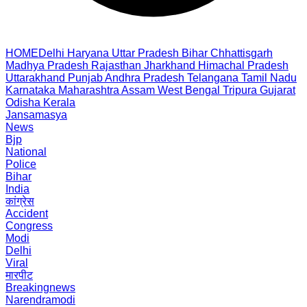
HOME
Delhi
Haryana
Uttar Pradesh
Bihar
Chhattisgarh
Madhya Pradesh
Rajasthan
Jharkhand
Himachal Pradesh
Uttarakhand
Punjab
Andhra Pradesh
Telangana
Tamil Nadu
Karnataka
Maharashtra
Assam
West Bengal
Tripura
Gujarat
Odisha
Kerala
Jansamasya
News
Bjp
National
Police
Bihar
India
कांग्रेस
Accident
Congress
Modi
Delhi
Viral
मारपीट
Breakingnews
Narendramodi