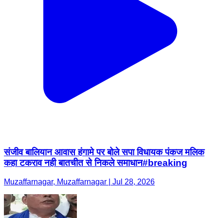
संजीव बालियान आवास हंगामे पर बोले सपा विधायक पंकज मलिक
कहा टकराव नही बातचीत से निकले समाधान#breaking
Muzaffarnagar, Muzaffarnagar | Jul 28, 2026