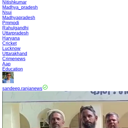
Nitishkumar
Madhya_pradesh
Nsui
Madhyapradesh
Pmmodi
Rahulgandhi
Uttarpradesh
Haryana
Cricket
Lucknow
Uttarakhand
Crimenews
Aap
Education
sandeep.ranjanews