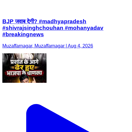
BJP जवाब देगी? #madhyapradesh
#shivrajsinghchouhan #mohanyadav
#breakingnews
Muzaffarnagar, Muzaffarnagar | Aug 4, 2026