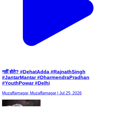
नहीं होते? #DehatAdda #RajnathSingh
#JantarMantar #DharmendraPradhan
#YouthPowar #Delhi
Muzaffarnagar, Muzaffarnagar | Jul 25, 2026