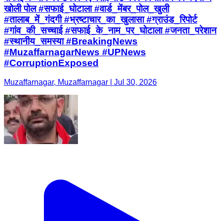
खोली पोल #सफाई_घोटाला #वार्ड_मेंबर_पोल_खुली
#तालाब_में_गंदगी #भ्रष्टाचार_का_खुलासा #ग्राउंड_रिपोर्ट
#गांव_की_सच्चाई #सफाई_के_नाम_पर_घोटाला #जनता_परेशान
#स्थानीय_समस्या #BreakingNews
#MuzaffarnagarNews #UPNews
#CorruptionExposed
Muzaffarnagar, Muzaffarnagar | Jul 30, 2026