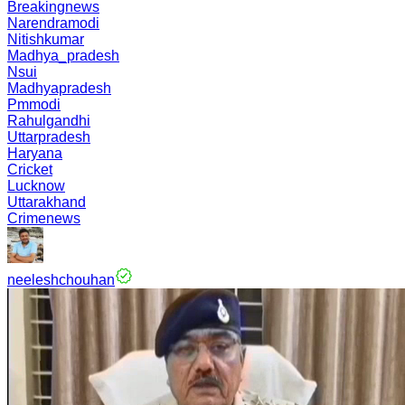
Breakingnews
Narendramodi
Nitishkumar
Madhya_pradesh
Nsui
Madhyapradesh
Pmmodi
Rahulgandhi
Uttarpradesh
Haryana
Cricket
Lucknow
Uttarakhand
Crimenews
neeleshchouhan