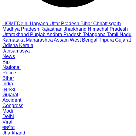
HOME
Delhi
Haryana
Uttar Pradesh
Bihar
Chhattisgarh
Madhya Pradesh
Rajasthan
Jharkhand
Himachal Pradesh
Uttarakhand
Punjab
Andhra Pradesh
Telangana
Tamil Nadu
Karnataka
Maharashtra
Assam
West Bengal
Tripura
Gujarat
Odisha
Kerala
Jansamasya
News
Bjp
National
Police
Bihar
India
कांग्रेस
Gujarat
Accident
Congress
Modi
Delhi
Viral
मारपीट
Jharkhand