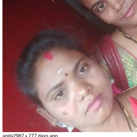
anita2987
•
277 days ago