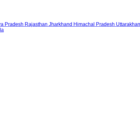
a Pradesh
Rajasthan
Jharkhand
Himachal Pradesh
Uttarakha
la