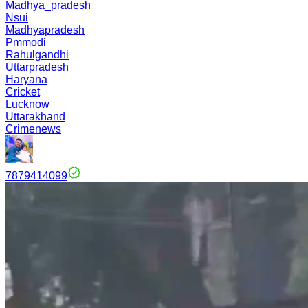
Madhya_pradesh
Nsui
Madhyapradesh
Pmmodi
Rahulgandhi
Uttarpradesh
Haryana
Cricket
Lucknow
Uttarakhand
Crimenews
7879414099