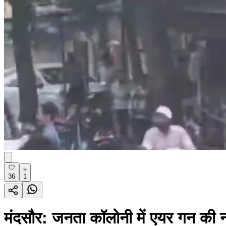
36
1
मंदसौर: जनता कॉलोनी में एयर गन की न