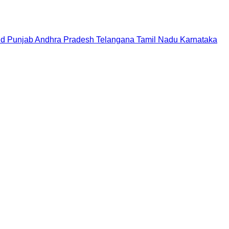
nd
Punjab
Andhra Pradesh
Telangana
Tamil Nadu
Karnataka