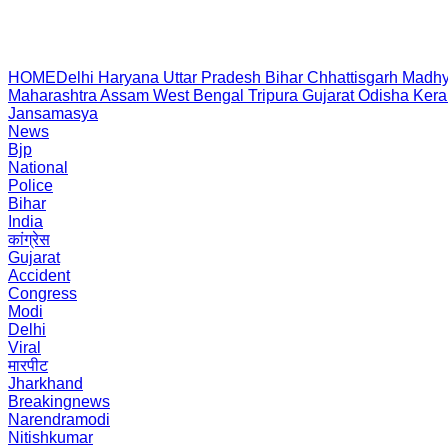
HOME
Delhi
Haryana
Uttar Pradesh
Bihar
Chhattisgarh
Madhy
Maharashtra
Assam
West Bengal
Tripura
Gujarat
Odisha
Kera
Jansamasya
News
Bjp
National
Police
Bihar
India
कांग्रेस
Gujarat
Accident
Congress
Modi
Delhi
Viral
मारपीट
Jharkhand
Breakingnews
Narendramodi
Nitishkumar