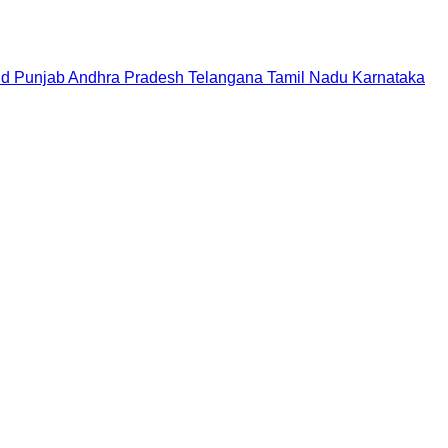
nd
Punjab
Andhra Pradesh
Telangana
Tamil Nadu
Karnataka