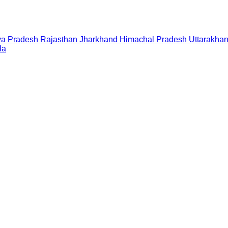
a Pradesh
Rajasthan
Jharkhand
Himachal Pradesh
Uttarakha
la