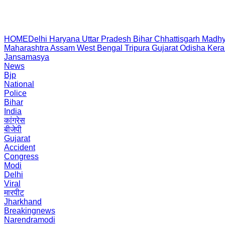
HOME
Delhi
Haryana
Uttar Pradesh
Bihar
Chhattisgarh
Madhy
Maharashtra
Assam
West Bengal
Tripura
Gujarat
Odisha
Kera
Jansamasya
News
Bjp
National
Police
Bihar
India
कांग्रेस
बीजेपी
Gujarat
Accident
Congress
Modi
Delhi
Viral
मारपीट
Jharkhand
Breakingnews
Narendramodi