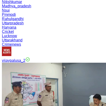
Nitishkumar
Madhya_pradesh
Nsui
Pmmodi
Rahulgandhi
Uttarpradesh
Haryana
Cricket
Lucknow
Uttarakhand
Crimenews
vijaypalusa_2