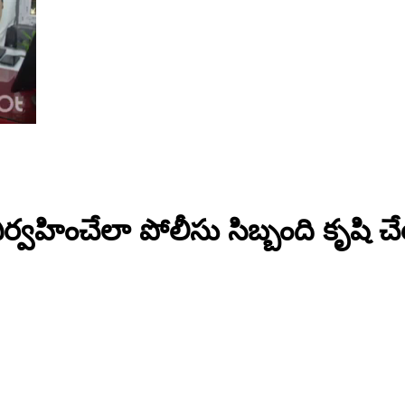
ర్వహించేలా పోలీసు సిబ్బంది కృషి చేయా