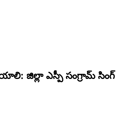
లి: జిల్లా ఎస్పీ సంగ్రామ్ సింగ్