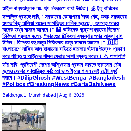
মাইক বাধ্যতামূলক নয়, শব্দ নিয়ন্ত্রণে রাখা উচিত। 💰 টুলু বারিকের
সম্পত্তি প্রসঙ্গে দাবি, "সরকারের কোষাগারে টাকা নেই, অথচ সরকারের
মদতে কিছু মাফিয়া অঢেল সম্পত্তির মালিক হয়েছে। তদন্তে আরও
অনেক তথ্য সামনে আসবে।" 🏥 অভিষেক বন্দ্যোপাধ্যায়ের বিদেশে
চিকিৎসা প্রসঙ্গে বলেন, "ভারতের চিকিৎসা ব্যবস্থার ওপর আস্থা রাখা
উচিত। বিশ্বের বহু মানুষ চিকিৎসার জন্য ভারতে আসেন।" 🇧🇩
বাংলাদেশে সাকিব আল হাসানের বাড়িতে হামলার ঘটনায় উদ্বেগ প্রকাশ
করে শান্তি ও আইনের শাসন ফেরার আশা ব্যক্ত করেন। ⚠️ পাশাপাশি
তাঁর দাবি, প্রতিবেশী দেশের অস্থিরতার প্রভাব ভারতে ছড়ানোর চেষ্টা
হলেও দেশের গণতান্ত্রিক কাঠামো ও আইনের শাসন সেই চেষ্টা ব্যর্থ
করবে। #DilipGhosh #WestBengal #Bangladesh
#Politics #BreakingNews #BartaBahiNews
Beldanga 1, Murshidabad | Aug 6, 2026