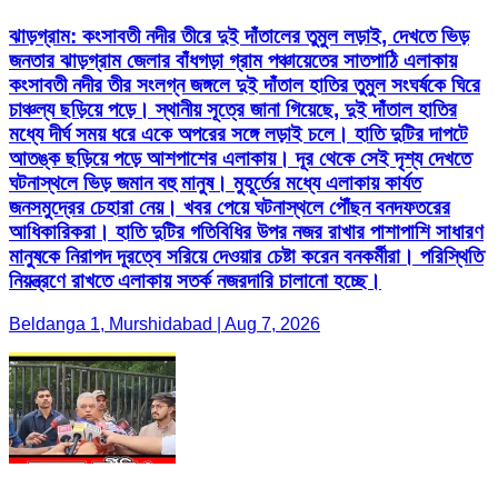
ঝাড়গ্রাম: কংসাবতী নদীর তীরে দুই দাঁতালের তুমুল লড়াই, দেখতে ভিড়
জনতার ঝাড়গ্রাম জেলার বাঁধগড়া গ্রাম পঞ্চায়েতের সাতপাঠি এলাকায়
কংসাবতী নদীর তীর সংলগ্ন জঙ্গলে দুই দাঁতাল হাতির তুমুল সংঘর্ষকে ঘিরে
চাঞ্চল্য ছড়িয়ে পড়ে। স্থানীয় সূত্রে জানা গিয়েছে, দুই দাঁতাল হাতির
মধ্যে দীর্ঘ সময় ধরে একে অপরের সঙ্গে লড়াই চলে। হাতি দুটির দাপটে
আতঙ্ক ছড়িয়ে পড়ে আশপাশের এলাকায়। দূর থেকে সেই দৃশ্য দেখতে
ঘটনাস্থলে ভিড় জমান বহু মানুষ। মুহূর্তের মধ্যে এলাকায় কার্যত
জনসমুদ্রের চেহারা নেয়। খবর পেয়ে ঘটনাস্থলে পৌঁছন বনদফতরের
আধিকারিকরা। হাতি দুটির গতিবিধির উপর নজর রাখার পাশাপাশি সাধারণ
মানুষকে নিরাপদ দূরত্বে সরিয়ে দেওয়ার চেষ্টা করেন বনকর্মীরা। পরিস্থিতি
নিয়ন্ত্রণে রাখতে এলাকায় সতর্ক নজরদারি চালানো হচ্ছে।
Beldanga 1, Murshidabad | Aug 7, 2026