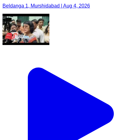
Beldanga 1, Murshidabad | Aug 4, 2026