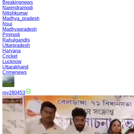
Breakingnews
Narendramodi
Nitishkumar
Madhya_pradesh
Nsui
Madhyapradesh
Pmmodi
Rahulgandhi
Uttarpradesh
Haryana
Cricket
Lucknow
Uttarakhand
Crimenews
roy280453