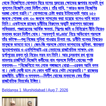
থেকে বিজেপিতে যোগদান ঘিরে দলের অন্দরের ক্ষোভের জল্পনার মধ্যেই মুখ
খুললেন বিজেপি নেতা দিলীপ ঘোষ। তাঁর দাবি, “কারও জন্য বিজেপির
দরজা খোলা হয়নি।” যোগদানের চেষ্টা করায় ইতিমধ্যেই প্রায় ২৫০
জনকে শোকজ এবং ৩০ জনকে সাসপেন্ড করা হয়েছে বলেও দাবি করেন
তিনি। একইসঙ্গে রাজ্যে দুর্নীতির বিরুদ্ধে অ্যান্টি করাপশন ব্রাঞ্চের
সক্রিয়তা, পঞ্চায়েতের আর্থিক ক্ষমতা, শিল্পের জমি ও বিনিয়োগ নীতি নিয়েও
মন্তব্য করেন দিলীপ ঘোষ। ‘অন্নপূর্ণা ভাণ্ডার’ নিয়ে অভিযোগ প্রসঙ্গে
তাঁর কটাক্ষ—শুধু নিজের সুবিধা পাওয়ার চিন্তা নয়, দুর্নীতি বন্ধের বিষয়েও
মানুষকে ভাবতে হবে। জেন-জি প্রসঙ্গে মোহন ভাগবতের ভূমিকা, ঋতব্রত
বন্দ্যোপাধ্যায় ও এনসিপিআই-এর নেতাদের রাজনৈতিক সাক্ষাৎ এবং
দুর্গাপুরের রক্ত লুঠ নিয়েও সরব হন তিনি। আর চন্দ্রনাথ রথ খুনের
মামলায় চার্জশিটে বিজেপি কর্মীদের নাম প্রসঙ্গে দিলীপ ঘোষের স্পষ্ট
বক্তব্য— “বিজেপিতে সব লোক গঙ্গাজলে ধোয়া—এরকম আমি বলব
না। কেউ দোষী হলে সে কোন পার্টি করে সেটা সেকেন্ডারি।” রাজ্যের
রাজনীতি, দুর্নীতি ও দলবদল—দিলীপ ঘোষের মন্তব্যে ফের তীব্র
রাজনৈতিক বিতর্কের ইঙ্গিত।
Beldanga 1, Murshidabad | Aug 7, 2026