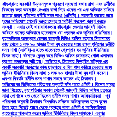
ঝাড়গ্রাম: সরকারি উন্নয়নমূলক প্রকল্পে স্বচ্ছতা বজায় রাখা এবং দুর্নীতির
বিরুদ্ধে কড়া অবস্থান নেওয়ার বার্তা দিয়ে একের পর এক অভিযান চালিয়ে
চলেছে রাজ্য পুলিশের দুর্নীতি দমন শাখা (এসিবি)। সরকারি কাজের নামে
ঘুষের অভিযোগ পেলেই দ্রুত তদন্ত ও আইনি পদক্ষেপ গ্রহণ করছে
সংস্থা। এবার সেই ধারাবাহিকতায় ঝাড়গ্রাম জেলার জাম্বনী বিডিও
অফিসে বড়সড় অভিযানে হাতেনাতে ধরা পড়লেন এক জুনিয়র ইঞ্জিনিয়ার।
বৃহস্পতিবার ঝাড়গ্রাম জেলার জাম্বনী বিডিও অফিস চত্বরে ঠিকাদারের
কাছ থেকে ১ লক্ষ ৯০ হাজার টাকা ঘুষ নেওয়ার সময় রাজ্য পুলিশের দুর্নীতি
দমন শাখা (এসিবি)-র হাতে হাতেনাতে গ্রেপ্তার হন জুনিয়র ইঞ্জিনিয়ার
বিমল সাহা। ঘটনাকে কেন্দ্র করে বিডিও অফিস চত্বরসহ গোটা এলাকায়
ব্যাপক চাঞ্চল্যের সৃষ্টি হয়। অভিযোগ, ঠিকাদার বিশ্বজিৎ মল্লিক-এর
একটি সরকারি প্রকল্পের কাজ ছাড়পত্র ও বিল পাস করিয়ে দেওয়ার জন্য
জুনিয়র ইঞ্জিনিয়ার বিমল সাহা ১ লক্ষ ৯০ হাজার টাকা ঘুষ দাবি করেন।
এরপর বিষয়টি দুর্নীতি দমন শাখার নজরে আনেন ওই ঠিকাদার।
অভিযোগের ভিত্তিতে পরিকল্পনা অনুযায়ী ফাঁদ পাতে এসিবি। বিশেষ সূত্রে
জানা গিয়েছে, বৃহস্পতিবার সকাল থেকেই জাম্বনী বিডিও অফিস চত্বরে
সাদা পোশাকে ওত পেতে ছিলেন দুর্নীতি দমন শাখার আধিকারিকরা। পূর্ব
পরিকল্পনা অনুযায়ী ঠিকাদার বিশ্বজিৎ মল্লিক অভিযুক্তের হাতে ঘুষের
টাকা তুলে দিতেই আগে থেকে প্রস্তুত থাকা এসিবি-র আধিকারিকরা
হাতেনাতে পাকড়াও করেন জুনিয়র ইঞ্জিনিয়ার বিমল সাহাকে। এরপর