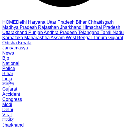
HOME
Delhi
Haryana
Uttar Pradesh
Bihar
Chhattisgarh
Madhya Pradesh
Rajasthan
Jharkhand
Himachal Pradesh
Uttarakhand
Punjab
Andhra Pradesh
Telangana
Tamil Nadu
Karnataka
Maharashtra
Assam
West Bengal
Tripura
Gujarat
Odisha
Kerala
Jansamasya
News
Bjp
National
Police
Bihar
India
कांग्रेस
Gujarat
Accident
Congress
Modi
Delhi
Viral
मारपीट
Jharkhand