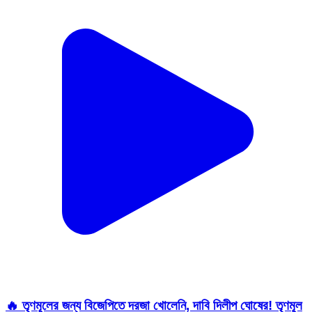
🔥 তৃণমূলের জন্য বিজেপিতে দরজা খোলেনি, দাবি দিলীপ ঘোষের! তৃণমূল