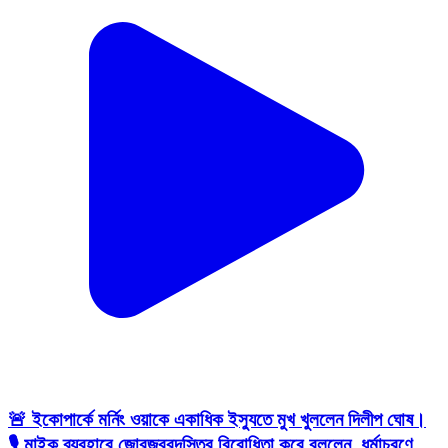
🚨 ইকোপার্কে মর্নিং ওয়াকে একাধিক ইস্যুতে মুখ খুললেন দিলীপ ঘোষ।
🎙️ মাইক ব্যবহারে জোরজবরদস্তির বিরোধিতা করে বললেন, ধর্মাচরণে