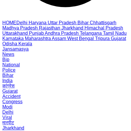
HOME
Delhi
Haryana
Uttar Pradesh
Bihar
Chhattisgarh
Madhya Pradesh
Rajasthan
Jharkhand
Himachal Pradesh
Uttarakhand
Punjab
Andhra Pradesh
Telangana
Tamil Nadu
Karnataka
Maharashtra
Assam
West Bengal
Tripura
Gujarat
Odisha
Kerala
Jansamasya
News
Bjp
National
Police
Bihar
India
कांग्रेस
Gujarat
Accident
Congress
Modi
Delhi
Viral
मारपीट
Jharkhand