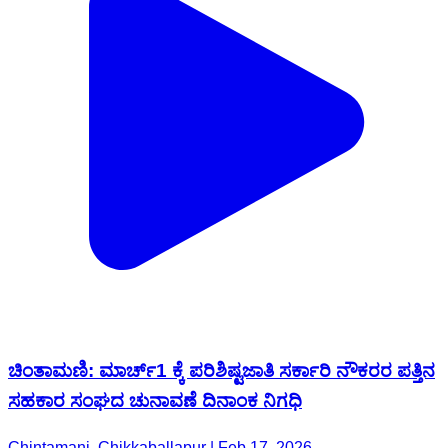
ಚಿಂತಾಮಣಿ: ಮಾರ್ಚ್1 ಕ್ಕೆ ಪರಿಶಿಷ್ಟಜಾತಿ ಸರ್ಕಾರಿ ನೌಕರರ ಪತ್ತಿನ
ಸಹಕಾರ ಸಂಘದ ಚುನಾವಣೆ ದಿನಾಂಕ ನಿಗಧಿ
Chintamani, Chikkaballapur | Feb 17, 2026