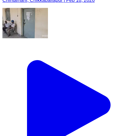
Chintamani, Chikkaballapur | Feb 18, 2026