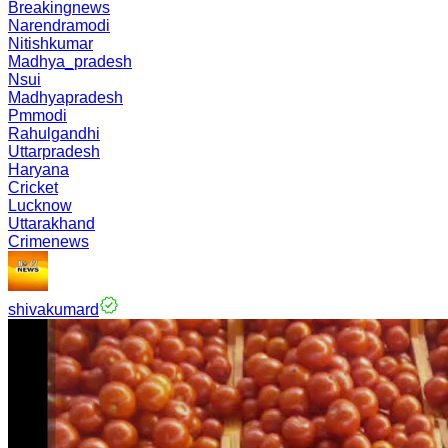
Breakingnews
Narendramodi
Nitishkumar
Madhya_pradesh
Nsui
Madhyapradesh
Pmmodi
Rahulgandhi
Uttarpradesh
Haryana
Cricket
Lucknow
Uttarakhand
Crimenews
shivakumard