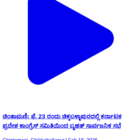
ಚಿಂತಾಮಣಿ: ಫೆ. 23 ರಂದು ಚಿಕ್ಕಬಳ್ಳಾಪುರದಲ್ಲಿ ಕರ್ನಾಟಕ
ಪ್ರದೇಶ ಕಾಂಗ್ರೆಸ್ ಸಮಿತಿಯಿಂದ ಬೃಹತ್ ಸಾರ್ವಜನಿಕ ಸಭೆ