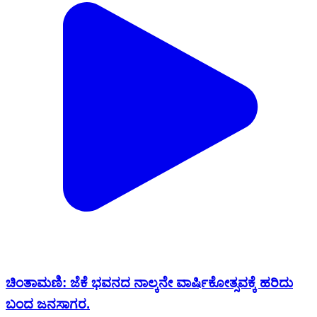
ಚಿಂತಾಮಣಿ: ಜೆಕೆ ಭವನದ ನಾಲ್ಕನೇ ವಾರ್ಷಿಕೋತ್ಸವಕ್ಕೆ ಹರಿದು
ಬಂದ ಜನಸಾಗರ.