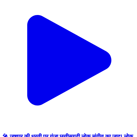
🎤 जशपुर की धरती पर गूंजा छत्तीसगढ़ी लोक संगीत का जादू! लोक