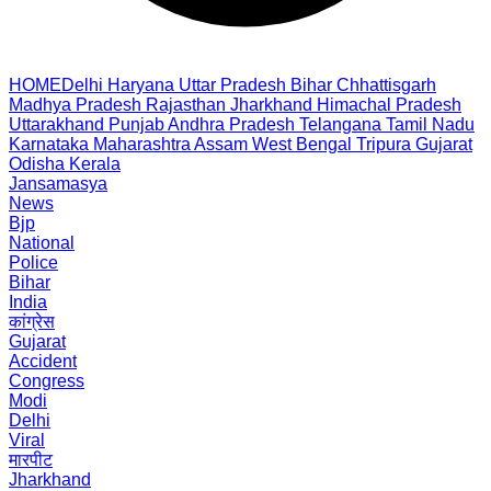
HOME
Delhi
Haryana
Uttar Pradesh
Bihar
Chhattisgarh
Madhya Pradesh
Rajasthan
Jharkhand
Himachal Pradesh
Uttarakhand
Punjab
Andhra Pradesh
Telangana
Tamil Nadu
Karnataka
Maharashtra
Assam
West Bengal
Tripura
Gujarat
Odisha
Kerala
Jansamasya
News
Bjp
National
Police
Bihar
India
कांग्रेस
Gujarat
Accident
Congress
Modi
Delhi
Viral
मारपीट
Jharkhand