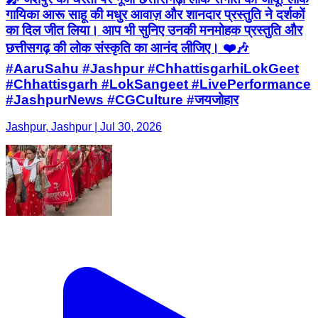
गायिका आरू साहू की मधुर आवाज़ और शानदार प्रस्तुति ने दर्शकों
का दिल जीत लिया। आप भी सुनिए उनकी मनमोहक प्रस्तुति और
छत्तीसगढ़ की लोक संस्कृति का आनंद लीजिए। ❤️🎶
#AaruSahu #Jashpur #ChhattisgarhiLokGeet
#Chhattisgarh #LokSangeet #LivePerformance
#JashpurNews #CGCulture #जयजोहार
Jashpur, Jashpur | Jul 30, 2026