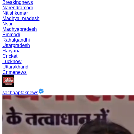
Breakingnews
Narendramodi
Nitishkumar
Madhya_pradesh
Nsui
Madhyapradesh
Pmmodi
Rahulgandhi
Uttarpradesh
Haryana
Cricket
Lucknow
Uttarakhand
Crimenews
sachaaptaknews