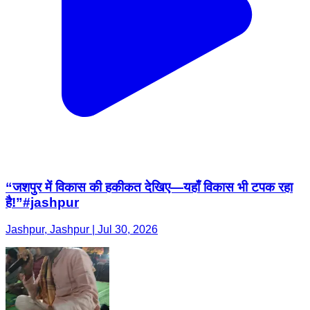
“जशपुर में विकास की हकीकत देखिए—यहाँ विकास भी टपक रहा
है!”#jashpur
Jashpur, Jashpur | Jul 30, 2026