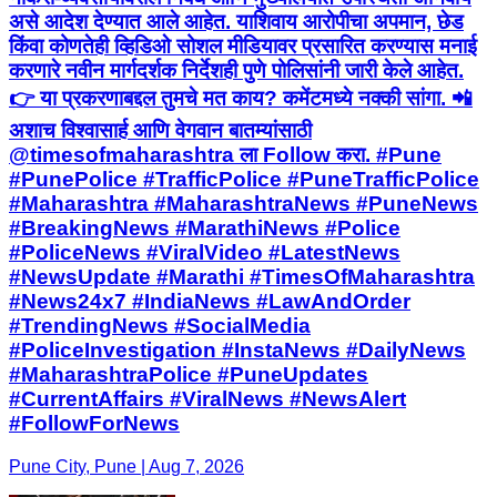
असे आदेश देण्यात आले आहेत. याशिवाय आरोपीचा अपमान, छेड
किंवा कोणतेही व्हिडिओ सोशल मीडियावर प्रसारित करण्यास मनाई
करणारे नवीन मार्गदर्शक निर्देशही पुणे पोलिसांनी जारी केले आहेत.
👉 या प्रकरणाबद्दल तुमचे मत काय? कमेंटमध्ये नक्की सांगा. 📲
अशाच विश्वासार्ह आणि वेगवान बातम्यांसाठी
@timesofmaharashtra ला Follow करा. #Pune
#PunePolice #TrafficPolice #PuneTrafficPolice
#Maharashtra #MaharashtraNews #PuneNews
#BreakingNews #MarathiNews #Police
#PoliceNews #ViralVideo #LatestNews
#NewsUpdate #Marathi #TimesOfMaharashtra
#News24x7 #IndiaNews #LawAndOrder
#TrendingNews #SocialMedia
#PoliceInvestigation #InstaNews #DailyNews
#MaharashtraPolice #PuneUpdates
#CurrentAffairs #ViralNews #NewsAlert
#FollowForNews
Pune City, Pune | Aug 7, 2026