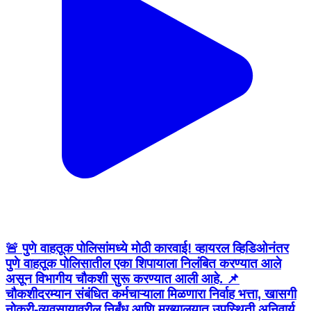
🚨 पुणे वाहतूक पोलिसांमध्ये मोठी कारवाई! व्हायरल व्हिडिओनंतर
पुणे वाहतूक पोलिसातील एका शिपायाला निलंबित करण्यात आले
असून विभागीय चौकशी सुरू करण्यात आली आहे. 📌
चौकशीदरम्यान संबंधित कर्मचाऱ्याला मिळणारा निर्वाह भत्ता, खासगी
नोकरी-व्यवसायावरील निर्बंध आणि मुख्यालयात उपस्थिती अनिवार्य