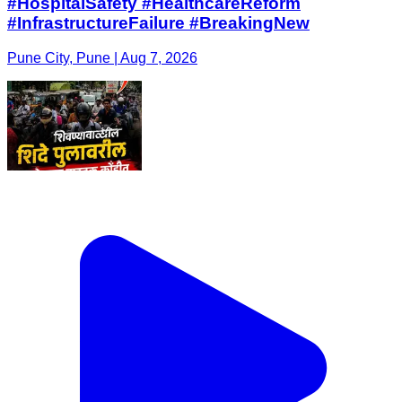
#HospitalSafety #HealthcareReform
#InfrastructureFailure #BreakingNew
Pune City, Pune | Aug 7, 2026