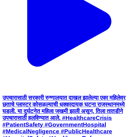
उपचारासाठी सरकारी रुग्णालयात दाखल झालेल्या एका महिलेवर
छताचे प्लास्टर कोसळल्याची धक्कादायक घटना राजस्थानमध्ये
घडली. या दुर्घटनेत महिला जखमी झाली असून, तिला तातडीने
उपचारासाठी हलविण्यात आले. #HealthcareCrisis
#PatientSafety #GovernmentHospital
#MedicalNegligence #PublicHealthcare