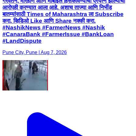
गैरवर्तन, मारहाण आणि मोबाईल हिसकावण्याचा प्रयत्न झाल्याचा
आरोपही करण्यात आला आहे. अशाच ताज्या आणि निर्भीड
बातम्यांसाठी Times of Maharashtra ला Subscribe
करा. व्हिडिओ Like आणि Share नक्की करा.
#NashikNews #FarmerNews #Nashik
#CanaraBank #FarmerIssue #BankLoan
#LandDispute
Pune City, Pune | Aug 7, 2026