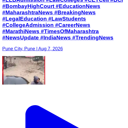
#BombayHighCourt #EducationNews
#MaharashtraNews #BreakingNews
#LegalEducation #LawStudents
#CollegeAdmission #CareerNews
#MarathiNews #TimesOfMaharashtra
#NewsUpdate #IndiaNews #TrendingNews
Pune City, Pune | Aug 7, 2026