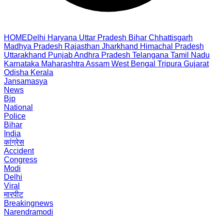
HOME
Delhi
Haryana
Uttar Pradesh
Bihar
Chhattisgarh
Madhya Pradesh
Rajasthan
Jharkhand
Himachal Pradesh
Uttarakhand
Punjab
Andhra Pradesh
Telangana
Tamil Nadu
Karnataka
Maharashtra
Assam
West Bengal
Tripura
Gujarat
Odisha
Kerala
Jansamasya
News
Bjp
National
Police
Bihar
India
कांग्रेस
Accident
Congress
Modi
Delhi
Viral
मारपीट
Breakingnews
Narendramodi