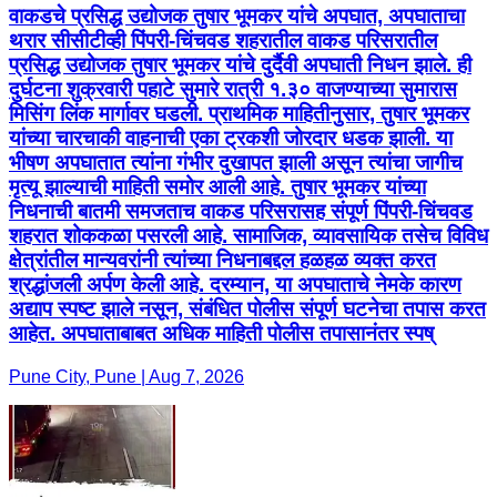
वाकडचे प्रसिद्ध उद्योजक तुषार भूमकर यांचे अपघात, अपघाताचा
थरार सीसीटीव्ही पिंपरी-चिंचवड शहरातील वाकड परिसरातील
प्रसिद्ध उद्योजक तुषार भूमकर यांचे दुर्दैवी अपघाती निधन झाले. ही
दुर्घटना शुक्रवारी पहाटे सुमारे रात्री १.३० वाजण्याच्या सुमारास
मिसिंग लिंक मार्गावर घडली. प्राथमिक माहितीनुसार, तुषार भूमकर
यांच्या चारचाकी वाहनाची एका ट्रकशी जोरदार धडक झाली. या
भीषण अपघातात त्यांना गंभीर दुखापत झाली असून त्यांचा जागीच
मृत्यू झाल्याची माहिती समोर आली आहे. तुषार भूमकर यांच्या
निधनाची बातमी समजताच वाकड परिसरासह संपूर्ण पिंपरी-चिंचवड
शहरात शोककळा पसरली आहे. सामाजिक, व्यावसायिक तसेच विविध
क्षेत्रांतील मान्यवरांनी त्यांच्या निधनाबद्दल हळहळ व्यक्त करत
श्रद्धांजली अर्पण केली आहे. दरम्यान, या अपघाताचे नेमके कारण
अद्याप स्पष्ट झाले नसून, संबंधित पोलीस संपूर्ण घटनेचा तपास करत
आहेत. अपघाताबाबत अधिक माहिती पोलीस तपासानंतर स्पष्
Pune City, Pune | Aug 7, 2026