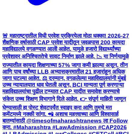
🚨 महाराष्ट्रातील विधी प्रवेश प्रक्रियेला मोठा धक्का! 2026-27
शैक्षणिक वर्षासाठी CAP प्रवेश यादीतून जवळपास 200 कायदा
महाविद्यालये वगळण्यात आली आहेत. यामुळे हजारो विद्यार्थ्यांच्या
प्रवेशावर अनिश्चिततेचे सावट निर्माण झाले आहे. 📉 या निर्णयामुळे
राज्यातील कायदा शिक्षणाच्या 57% जागा कमी झाल्या असून, तीन
आणि पाच वर्षांच्या LLB अभ्यासक्रमातील 21 हजारांहून अधिक
जागा घटल्या आहेत. ⚖️ दरम्यान, वगळलेल्या महाविद्यालयांनी मुंबई
उच्च न्यायालयात धाव घेतली असून, BCI मान्यता पूर्ण करणाऱ्या
महाविद्यालयांचा पुढील टप्प्यात CAP यादीत समावेश करण्याचे
संकेत उच्च शिक्षण विभागाने दिले आहेत. 👉 संपूर्ण माहिती जाणून
घेण्यासाठी हा पोस्ट शेवटपर्यंत स्वाइप करा आणि तुमचे मत
कमेंटमध्ये नक्की सांगा. 📲 अशाच महत्त्वाच्या आणि विश्वासार्ह
बातम्यांसाठी @timesofmaharashtranews ला Follow
करा. #Maharashtra #LawAdmission #CAP2026
#LLBAdmission #LawColleges #CETCell #BCI