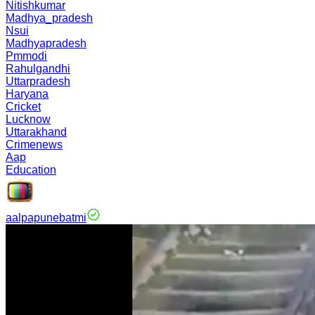
Nitishkumar
Madhya_pradesh
Nsui
Madhyapradesh
Pmmodi
Rahulgandhi
Uttarpradesh
Haryana
Cricket
Lucknow
Uttarakhand
Crimenews
Aap
Education
aalpapunebatmi