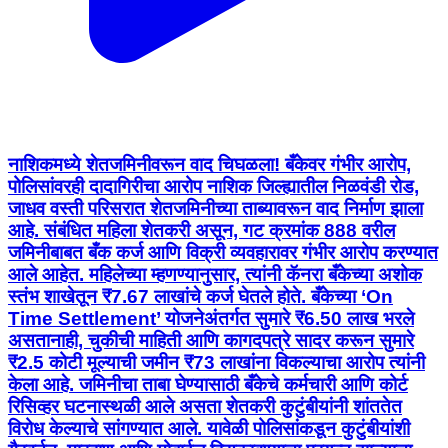
नाशिकमध्ये शेतजमिनीवरून वाद चिघळला! बँकेवर गंभीर आरोप,
पोलिसांवरही दादागिरीचा आरोप नाशिक जिल्ह्यातील निळवंडी रोड,
जाधव वस्ती परिसरात शेतजमिनीच्या ताब्यावरून वाद निर्माण झाला
आहे. संबंधित महिला शेतकरी असून, गट क्रमांक 888 वरील
जमिनीबाबत बँक कर्ज आणि विक्री व्यवहारावर गंभीर आरोप करण्यात
आले आहेत. महिलेच्या म्हणण्यानुसार, त्यांनी कॅनरा बँकेच्या अशोक
स्तंभ शाखेतून ₹7.67 लाखांचे कर्ज घेतले होते. बँकेच्या ‘On
Time Settlement’ योजनेअंतर्गत सुमारे ₹6.50 लाख भरले
असतानाही, चुकीची माहिती आणि कागदपत्रे सादर करून सुमारे
₹2.5 कोटी मूल्याची जमीन ₹73 लाखांना विकल्याचा आरोप त्यांनी
केला आहे. जमिनीचा ताबा घेण्यासाठी बँकेचे कर्मचारी आणि कोर्ट
रिसिव्हर घटनास्थळी आले असता शेतकरी कुटुंबीयांनी शांततेत
विरोध केल्याचे सांगण्यात आले. यावेळी पोलिसांकडून कुटुंबीयांशी