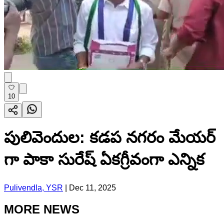
10
పులివెందుల: కడప నగరం మేయర్
గా పాకా సురేష్ ఏకగ్రీవంగా ఎన్నిక
Pulivendla, YSR
|
Dec 11, 2025
MORE NEWS