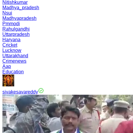
Nitishkumar
Madhya_pradesh
Nsui
Madhyapradesh
Pmmodi
Rahulgandhi
Uttarpradesh
Haryana
Cricket
Lucknow
Uttarakhand
Crimenews
Aap
Education
sivakesavareddy