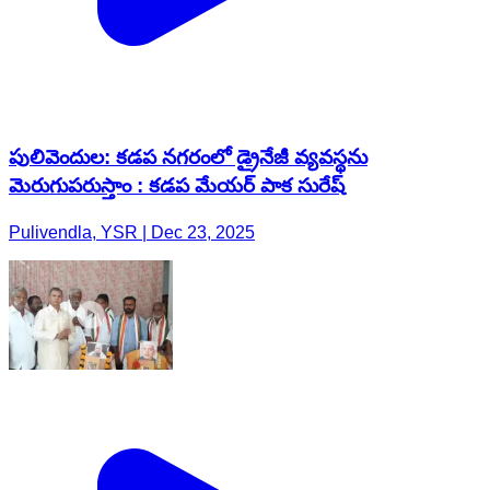
పులివెందుల: కడప నగరంలో డ్రైనేజీ వ్యవస్థను
మెరుగుపరుస్తాం : కడప మేయర్ పాక సురేష్
Pulivendla, YSR | Dec 23, 2025