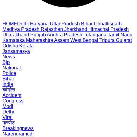
HOME
Delhi
Haryana
Uttar Pradesh
Bihar
Chhattisgarh
Madhya Pradesh
Rajasthan
Jharkhand
Himachal Pradesh
Uttarakhand
Punjab
Andhra Pradesh
Telangana
Tamil Nadu
Karnataka
Maharashtra
Assam
West Bengal
Tripura
Gujarat
Odisha
Kerala
Jansamasya
News
Bjp
National
Police
Bihar
India
कांग्रेस
Accident
Congress
Modi
Delhi
Viral
मारपीट
Breakingnews
Narendramodi