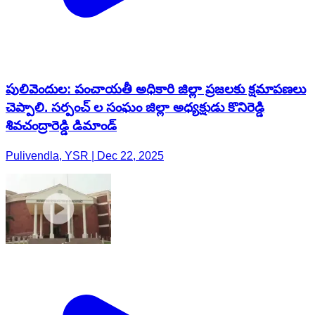
పులివెందుల: పంచాయతీ అధికారి జిల్లా ప్రజలకు క్షమాపణలు
చెప్పాలి. సర్పంచ్ ల సంఘం జిల్లా అధ్యక్షుడు కొనిరెడ్డి
శివచంద్రారెడ్డి డిమాండ్
Pulivendla, YSR | Dec 22, 2025