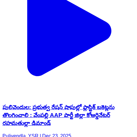
పులివెందుల: ప్రభుత్వ రేషన్ షాపుల్లో ప్లాస్టిక్ బకెట్లను
తొలగించాలి : వేంపల్లి AAP పార్టీ జిల్లా కోఆర్డినేటర్
రహమతుల్లా డిమాండ్
Pulivendla, YSR | Dec 23, 2025