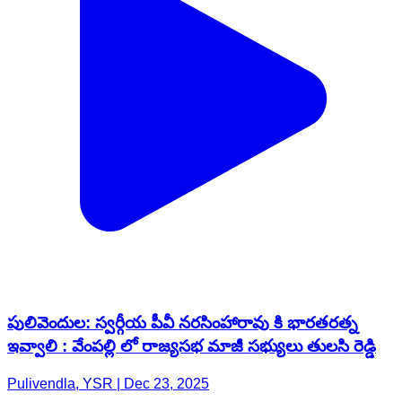
పులివెందుల: స్వర్గీయ పీవీ నరసింహారావు కి భారతరత్న
ఇవ్వాలి : వేంపల్లి లో రాజ్యసభ మాజీ సభ్యులు తులసి రెడ్డి
Pulivendla, YSR | Dec 23, 2025