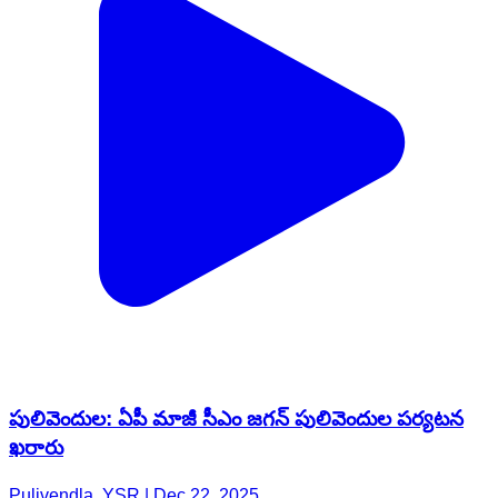
పులివెందుల: ఏపీ మాజీ సీఎం జగన్ పులివెందుల పర్యటన
ఖరారు
Pulivendla, YSR | Dec 22, 2025