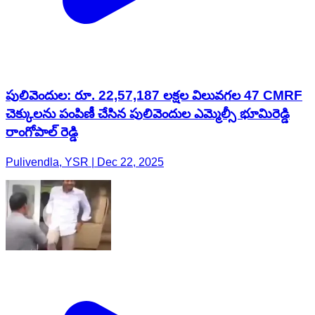
పులివెందుల: రూ. 22,57,187 లక్షల విలువగల 47 CMRF
చెక్కులను పంపిణీ చేసిన పులివెందుల ఎమ్మెల్సీ భూమిరెడ్డి
రాంగోపాల్ రెడ్డి
Pulivendla, YSR | Dec 22, 2025