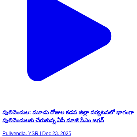
పులివెందుల: మూడు రోజుల కడప జిల్లా పర్యటనలో భాగంగా
పులివెందులకు చేరుకున్న ఏపీ మాజీ సీఎం జగన్
Pulivendla, YSR | Dec 23, 2025