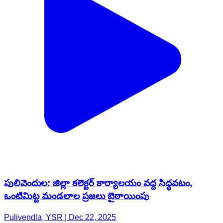
పులివెందుల: జిల్లా కలెక్టర్ కార్యాలయం వద్ద సిద్ధవటం,
ఒంటిమిట్ట మండలాల ప్రజలు బైఠాయింపు
Pulivendla, YSR | Dec 22, 2025