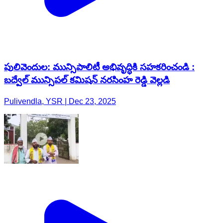
పులివెందుల: మున్సిపాలిటీ అభివృద్ధికి సహకరించండి :
బద్వేల్ మున్సిపల్ కమిషన్ నరసింహ రెడ్డి వెల్లడి
Pulivendla, YSR | Dec 23, 2025