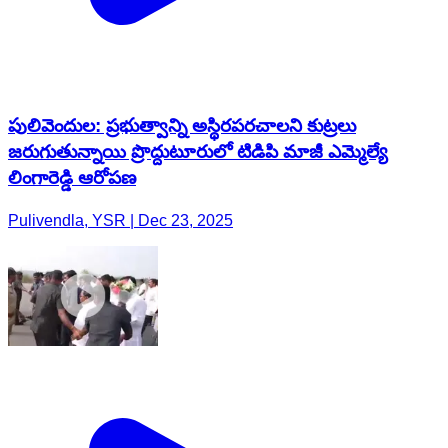
పులివెందుల: ప్రభుత్వాన్ని అస్థిరపరచాలని కుట్రలు
జరుగుతున్నాయి ప్రొద్దుటూరులో టిడిపి మాజీ ఎమ్మెల్యే
లింగారెడ్డి ఆరోపణ
Pulivendla, YSR | Dec 23, 2025