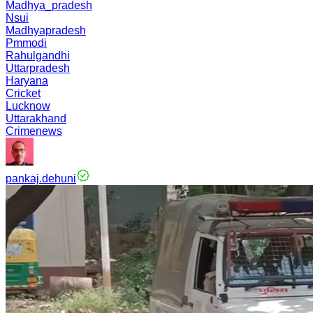
Madhya_pradesh
Nsui
Madhyapradesh
Pmmodi
Rahulgandhi
Uttarpradesh
Haryana
Cricket
Lucknow
Uttarakhand
Crimenews
pankaj.dehuni