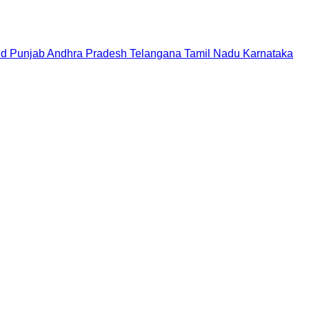
nd
Punjab
Andhra Pradesh
Telangana
Tamil Nadu
Karnataka