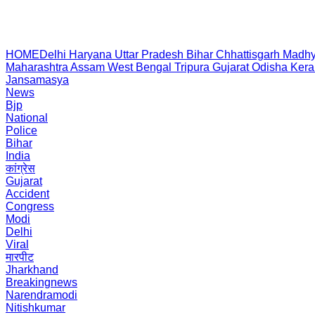
HOME
Delhi
Haryana
Uttar Pradesh
Bihar
Chhattisgarh
Madhy
Maharashtra
Assam
West Bengal
Tripura
Gujarat
Odisha
Kera
Jansamasya
News
Bjp
National
Police
Bihar
India
कांग्रेस
Gujarat
Accident
Congress
Modi
Delhi
Viral
मारपीट
Jharkhand
Breakingnews
Narendramodi
Nitishkumar