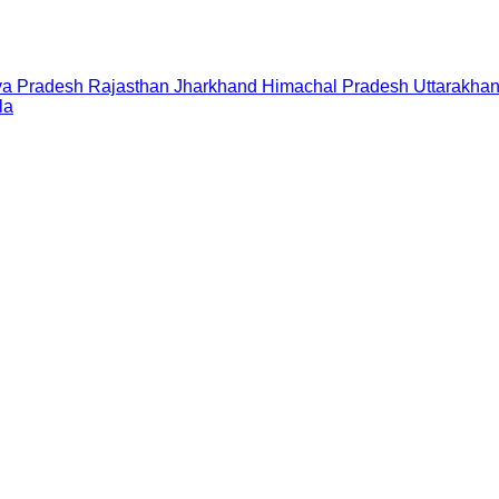
a Pradesh
Rajasthan
Jharkhand
Himachal Pradesh
Uttarakha
la