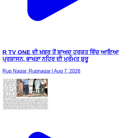
R TV ONE ਦੀ ਖ਼ਬਰ ਤੋਂ ਬਾਅਦ ਹਰਕਤ ਵਿੱਚ ਆਇਆ
ਪ੍ਰਸ਼ਾਸਨ, ਭਾਖੜਾ ਨਹਿਰ ਦੀ ਮੁਰੰਮਤ ਸ਼ੁਰੂ
Rup Nagar, Rupnagar | Aug 7, 2026