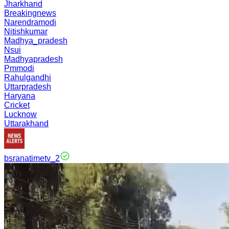
Jharkhand
Breakingnews
Narendramodi
Nitishkumar
Madhya_pradesh
Nsui
Madhyapradesh
Pmmodi
Rahulgandhi
Uttarpradesh
Haryana
Cricket
Lucknow
Uttarakhand
bsranatimetv_2