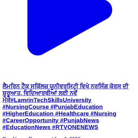
ਲੈਮਰਿਨ ਟੈਕ ਸਕਿੱਲਜ਼ ਯੂਨੀਵਰਸਿਟੀ ਵਿਖੇ ਨਰਸਿੰਗ ਕੋਰਸ ਦੀ
ਸ਼ੁਰੂਆਤ, ਵਿਦਿਆਰਥੀਆਂ ਲਈ ਨਵੇਂ
ਮੌਕੇ#LamrinTechSkillsUniversity
#NursingCourse #PunjabEducation
#HigherEducation #Healthcare #Nursing
#CareerOpportunity #PunjabNews
#EducationNews #RTVONENEWS