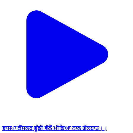
ਭਾਜਪਾ ਕੋਂਸਲਰ ਭੂੰਡੀ ਵੱਲੋਂ ਮੀਡਿਆ ਨਾਲ ਗੱਲਬਾਤ।।