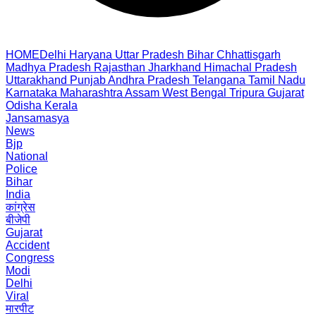
HOME
Delhi
Haryana
Uttar Pradesh
Bihar
Chhattisgarh
Madhya Pradesh
Rajasthan
Jharkhand
Himachal Pradesh
Uttarakhand
Punjab
Andhra Pradesh
Telangana
Tamil Nadu
Karnataka
Maharashtra
Assam
West Bengal
Tripura
Gujarat
Odisha
Kerala
Jansamasya
News
Bjp
National
Police
Bihar
India
कांग्रेस
बीजेपी
Gujarat
Accident
Congress
Modi
Delhi
Viral
मारपीट