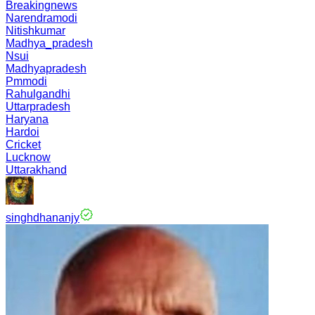
Breakingnews
Narendramodi
Nitishkumar
Madhya_pradesh
Nsui
Madhyapradesh
Pmmodi
Rahulgandhi
Uttarpradesh
Haryana
Hardoi
Cricket
Lucknow
Uttarakhand
singhdhananjy