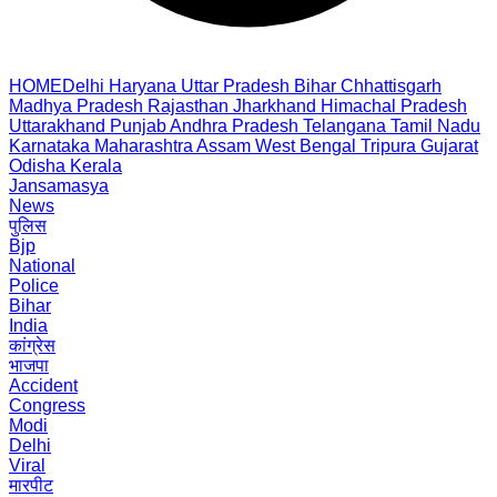
HOME
Delhi
Haryana
Uttar Pradesh
Bihar
Chhattisgarh
Madhya Pradesh
Rajasthan
Jharkhand
Himachal Pradesh
Uttarakhand
Punjab
Andhra Pradesh
Telangana
Tamil Nadu
Karnataka
Maharashtra
Assam
West Bengal
Tripura
Gujarat
Odisha
Kerala
Jansamasya
News
पुलिस
Bjp
National
Police
Bihar
India
कांग्रेस
भाजपा
Accident
Congress
Modi
Delhi
Viral
मारपीट