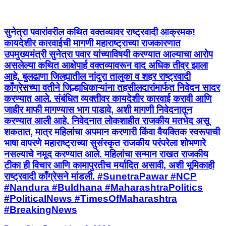
सुनेत्रा पवारांवरील कथित वक्तव्यावर राष्ट्रवादी आक्रमक!
कायदेशीर कारवाईची मागणी महाराष्ट्राच्या राजकारणात
उपमुख्यमंत्री सुनेत्रा पवार यांच्याविषयी करण्यात आल्याचा आरोप
असलेल्या कथित आक्षेपार्ह वक्तव्यावरून वाद अधिक तीव्र झाला
आहे. बुलढाणा जिल्ह्यातील नांदुरा तालुका व शहर राष्ट्रवादी
काँग्रेसच्या वतीने जिल्हाधिकाऱ्यांना तहसीलदारांमार्फत निवेदन सादर
करण्यात आले. संबंधित व्यक्तीवर कायदेशीर कारवाई करावी आणि
जाहीर माफी मागण्यास भाग पाडावे, अशी मागणी निवेदनातून
करण्यात आली आहे. निवेदनात लोकशाहीत राजकीय मतभेद असू
शकतात, मात्र महिलांचा अपमान करणारी किंवा वैयक्तिक स्वरूपाची
भाषा वापरणे महाराष्ट्राच्या सुसंस्कृत राजकीय परंपरेला शोभणारे
नसल्याचे नमूद करण्यात आले. महिलांचा सन्मान राखत राजकीय
टीका ही विचार आणि कामापुरतीच मर्यादित असावी, अशी भूमिकाही
राष्ट्रवादी काँग्रेसने मांडली. #SunetraPawar #NCP
#Nandura #Buldhana #MaharashtraPolitics
#PoliticalNews #TimesOfMaharashtra
#BreakingNews