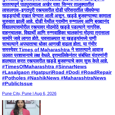
सातत्यपूर्ण पाठपुराव्याला अखेर यश! सिन्नर तालुक्यातील
लासलगाव–इगतपुरी रस्त्यावरील दोडी परिसरातील जीवघेण्या
खड्ड्यांची दखल घेण्यात आली असून, खड्डे बुजवण्याच्या कामाला
सुरुवात झाली आहे. दोडी येथील ग्रामीण रुग्णालय आणि ब्रह्मानंद
विद्यालयासमोरील रस्त्यावर मोठमोठे खड्डे पडल्याने नागरिक,
वाहनचालक, विद्यार्थी आणि रुग्णवाहिका चालकांना मोठ्या त्रासाला
सामोरे जावे लागत होते. पावसाळ्यात या खड्ड्यांमध्ये पाणी
साचल्याने अपघाताचा धोका आणखी वाढला होता. या गंभीर
समस्येवर Times of Maharashtra ने सातत्याने आवाज
उठवत प्रशासनाचे लक्ष वेधले. वृत्तमालिकेनंतर संबंधित यंत्रणांनी
हालचाल करत रस्त्यावरील खड्डे बुजवण्याचे काम सुरू केले आहे.
#TimesOfMaharashtra #SinnarNews
#Lasalgaon #IgatpuriRoad #Dodi #RoadRepair
#Potholes #NashikNews #MaharashtraNews
#PublicIssue
Pune City, Pune | Aug 6, 2026