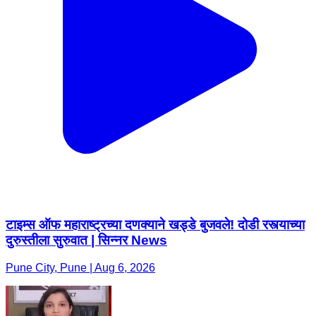
टाइम्स ऑफ महाराष्ट्रच्या दणक्याने खड्डे बुजवले! दोडी रस्त्याच्या
दुरुस्तीला सुरुवात | सिन्नर News
Pune City, Pune | Aug 6, 2026