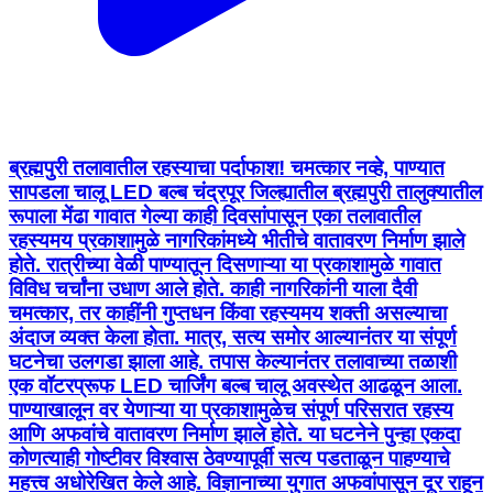
ब्रह्मपुरी तलावातील रहस्याचा पर्दाफाश! चमत्कार नव्हे, पाण्यात
सापडला चालू LED बल्ब चंद्रपूर जिल्ह्यातील ब्रह्मपुरी तालुक्यातील
रूपाला मेंढा गावात गेल्या काही दिवसांपासून एका तलावातील
रहस्यमय प्रकाशामुळे नागरिकांमध्ये भीतीचे वातावरण निर्माण झाले
होते. रात्रीच्या वेळी पाण्यातून दिसणाऱ्या या प्रकाशामुळे गावात
विविध चर्चांना उधाण आले होते. काही नागरिकांनी याला दैवी
चमत्कार, तर काहींनी गुप्तधन किंवा रहस्यमय शक्ती असल्याचा
अंदाज व्यक्त केला होता. मात्र, सत्य समोर आल्यानंतर या संपूर्ण
घटनेचा उलगडा झाला आहे. तपास केल्यानंतर तलावाच्या तळाशी
एक वॉटरप्रूफ LED चार्जिंग बल्ब चालू अवस्थेत आढळून आला.
पाण्याखालून वर येणाऱ्या या प्रकाशामुळेच संपूर्ण परिसरात रहस्य
आणि अफवांचे वातावरण निर्माण झाले होते. या घटनेने पुन्हा एकदा
कोणत्याही गोष्टीवर विश्वास ठेवण्यापूर्वी सत्य पडताळून पाहण्याचे
महत्त्व अधोरेखित केले आहे. विज्ञानाच्या युगात अफवांपासून दूर राहून