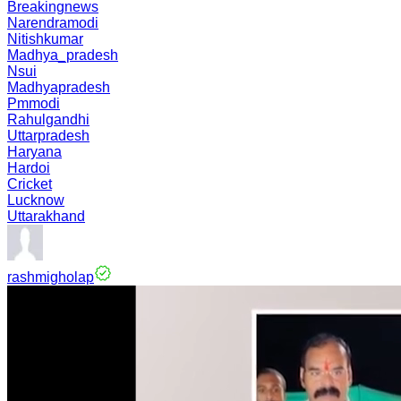
Breakingnews
Narendramodi
Nitishkumar
Madhya_pradesh
Nsui
Madhyapradesh
Pmmodi
Rahulgandhi
Uttarpradesh
Haryana
Hardoi
Cricket
Lucknow
Uttarakhand
rashmigholap