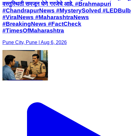
वस्तुस्थिती समजून घेणे गरजेचे आहे. #Brahmapuri
#ChandrapurNews #MysterySolved #LEDBulb
#ViralNews #MaharashtraNews
#BreakingNews #FactCheck
#TimesOfMaharashtra
Pune City, Pune | Aug 6, 2026