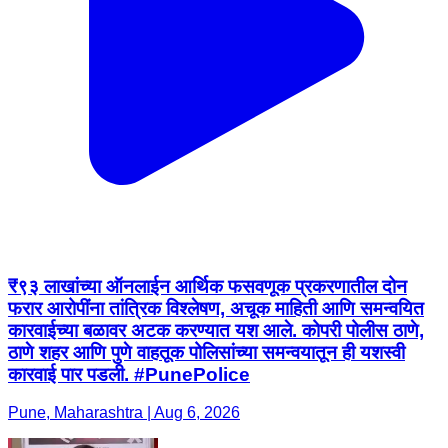
₹९३ लाखांच्या ऑनलाईन आर्थिक फसवणूक प्रकरणातील दोन
फरार आरोपींना तांत्रिक विश्लेषण, अचूक माहिती आणि समन्वयित
कारवाईच्या बळावर अटक करण्यात यश आले. कोपरी पोलीस ठाणे,
ठाणे शहर आणि पुणे वाहतूक पोलिसांच्या समन्वयातून ही यशस्वी
कारवाई पार पडली. #PunePolice
Pune, Maharashtra | Aug 6, 2026