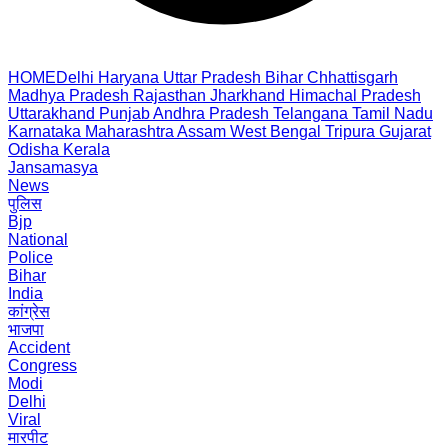
HOME
Delhi
Haryana
Uttar Pradesh
Bihar
Chhattisgarh
Madhya Pradesh
Rajasthan
Jharkhand
Himachal Pradesh
Uttarakhand
Punjab
Andhra Pradesh
Telangana
Tamil Nadu
Karnataka
Maharashtra
Assam
West Bengal
Tripura
Gujarat
Odisha
Kerala
Jansamasya
News
पुलिस
Bjp
National
Police
Bihar
India
कांग्रेस
भाजपा
Accident
Congress
Modi
Delhi
Viral
मारपीट