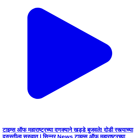
टाइम्स ऑफ महाराष्ट्रच्या दणक्याने खड्डे बुजवले! दोडी रस्त्याच्या
दुरुस्तीला सुरुवात | सिन्नर News टाइम्स ऑफ महाराष्ट्रच्या