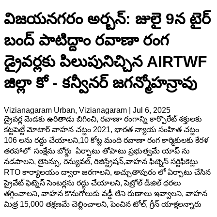
విజయనగరం అర్బన్: జులై 9న టైర్
బంద్ పాటిద్దాం రవాణా రంగ
డ్రైవర్లకు పిలుపునిచ్చిన AIRTWF
జిల్లా కో - కన్వీనర్ జగన్మోహన్రావు
Vizianagaram Urban, Vizianagaram
|
Jul 6, 2025
డ్రైవర్ల మెడకు ఉరితాడు బిగించి, రవాణా రంగాన్ని కార్పొరేట్ శక్తులకు
కట్టపెట్టే మోటార్ వాహన చట్టం 2021, భారత న్యాయ సంహిత చట్టం
106 లను రద్దు చేయాలని,10 కోట్ల మంది రవాణా రంగ కార్మికులకు కేరళ
తరహాలో సంక్షేమ బోర్డు ఏర్పాటు తోపాటు ప్రభుత్వమే యాప్ ను
నడపాలని, లైసెన్సు, రెన్యువల్, రిజిస్ట్రేషన్,వాహన ఫిట్నెస్ సర్టిఫికెట్లు
RTO కార్యాలయం ద్వారా జరగాలని, అచ్చుతాపురం లో ఏర్పాటు చేసిన
ప్రైవేట్ ఫిట్నెస్ సెంటర్లను రద్దు చేయాలని, పెట్రోల్ డీజిల్ ధరలు
తగ్గించాలని, వాహన కొనుగోలుకు వడ్డీ లేని రుణాలు ఇవ్వాలని, వాహన
మిత్ర 15,000 తక్షణమే చెల్లించాలని, పెంచిన టోల్, గ్రీన్ యాక్షలన్నారు