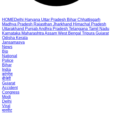
HOME
Delhi
Haryana
Uttar Pradesh
Bihar
Chhattisgarh
Madhya Pradesh
Rajasthan
Jharkhand
Himachal Pradesh
Uttarakhand
Punjab
Andhra Pradesh
Telangana
Tamil Nadu
Karnataka
Maharashtra
Assam
West Bengal
Tripura
Gujarat
Odisha
Kerala
Jansamasya
News
Bjp
National
Police
Bihar
India
कांग्रेस
बीजेपी
Gujarat
Accident
Congress
Modi
Delhi
Viral
मारपीट