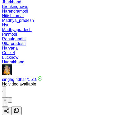
Jharkhand
Breakingnews
Narendramodi
Nitishkumar
Madhya_pradesh
Nsui
Madhyapradesh
Pmmodi
Rahulgandhi
Uttarpradesh
Haryana
Cricket
Lucknow
Uttarakhand
singhgiridhar75518
No video available
1