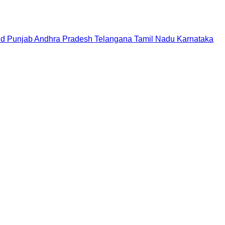
nd
Punjab
Andhra Pradesh
Telangana
Tamil Nadu
Karnataka