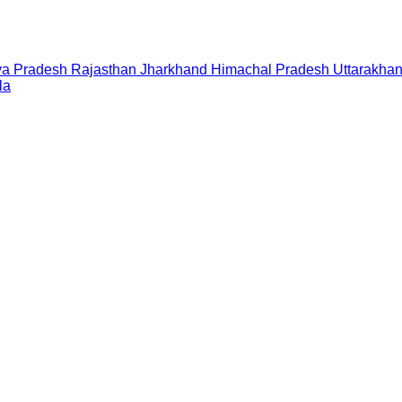
a Pradesh
Rajasthan
Jharkhand
Himachal Pradesh
Uttarakha
la