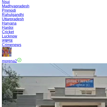
Nsui
Madhyapradesh
Pmmodi
Rahulgandhi
Uttarpradesh
Haryana
Hardoi
Cricket
Lucknow
लखनऊ
Crimenews
morena2