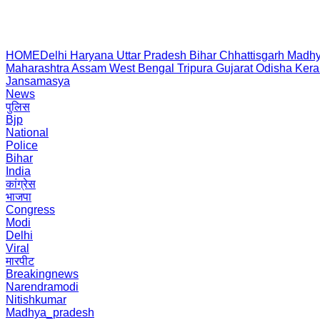
HOME
Delhi
Haryana
Uttar Pradesh
Bihar
Chhattisgarh
Madhy
Maharashtra
Assam
West Bengal
Tripura
Gujarat
Odisha
Kera
Jansamasya
News
पुलिस
Bjp
National
Police
Bihar
India
कांग्रेस
भाजपा
Congress
Modi
Delhi
Viral
मारपीट
Breakingnews
Narendramodi
Nitishkumar
Madhya_pradesh