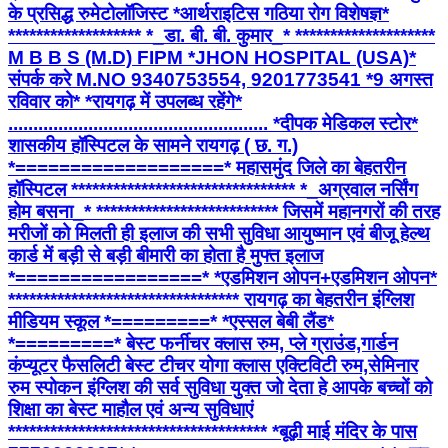
के प्रसिद्ध रुमेटोलॉजिस्ट *आर्थराइटिस गठिया रोग विशेषज्ञ*
******************* *_डा. बी. बी. कुमार_* ********************
M B B S (M.D) FIPM *JHON HOSPITAL (USA)*
संपर्क करे M.NO 9340753554, 9201773541 *9 अगस्त
रविवार को* *रायगढ़ में उपलब्ध रहेंगे*
.................................................... *दीपक मेडिकल स्टोर*
शासकीय हॉस्पिटल के सामने रायगढ़ ( छ. ग.)
*===================* महासमुंद जिले का बेहतरीन
हॉस्पिटल ******************************** *_अग्रवाल नर्सिंग
होम बसना_* ************************** जिसमें महानगरों की तरह
मरीजों को मिलती ही इलाज की सभी सुविधा आयुष्मान एवं बीजू हेल्थ
कार्ड में बड़ी से बड़ी बीमारी का होता है मुफ्त इलाज
*=================* *एडमिशन ओपन+एडमिशन ओपन*
********************************* रायगढ़ का बेहतरीन इंग्लिश
मीडियम स्कूल *=========* *एस्सल बेबी लैंड*
*=========* बेस्ट फर्नीचर क्लास रुम, प्ले ग्राउंड,गार्डन
कंप्यूटर फैसलिटी बेस्ट टीचर योगा क्लास एक्टिविटी रुम,सेमिनार
रुम स्पोकन इंग्लिश की सर्व सुविधा युक्त जो देता हे आपके बच्चों को
शिक्षा का बेस्ट माहौल एवं अन्य सुविधाएं
************************************* *बूढ़ी माई मंदिर के पास