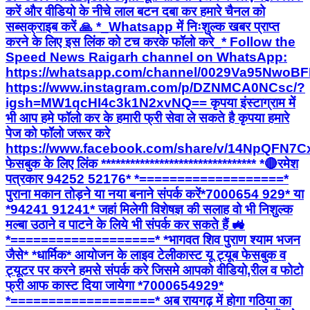
करें और वीडियो के नीचे लाल बटन दबा कर हमारे चैनल को
सब्सक्राइब करें 🙏 *_Whatsapp में निःशुल्क खबर प्राप्त
करने के लिए इस लिंक को टच करके फॉलो करे_* Follow the
Speed News Raigarh channel on WhatsApp:
https://whatsapp.com/channel/0029Va95Nwo
https://www.instagram.com/p/DZNMCA0NCsc/?
igsh=MW1qcHI4c3k1N2xvNQ== कृपया इंस्टाग्राम में
भी आप हमे फॉलो कर के हमारी फ्री सेवा ले सकते है कृपया हमारे
पेज को फॉलो जरूर करे
https://www.facebook.com/share/v/14NpQFN7C
फेसबुक के लिए लिंक ******************************** *🔴रमेश
पत्रकार 94252 52176* *===================*
पुराना मकान तोड़ने या नया बनाने संपर्क करें*7000654 929* या
*94241 91241* जहां मिलेगी विशेषज्ञ की सलाह वो भी निशुल्क
मल्बा उठाने व पाटने के लिये भी संपर्क कर सकते हैं 🚜
*===================* *भागवत शिव पुराण श्याम भजन
जैसे* *धार्मिक* आयोजन के लाइव टेलीकास्ट यू ट्यूब फेसबुक व
ट्यूटर पर करने हमसे संपर्क करे जिसमे आपको वीडियो,रील व फोटो
फ्री आफ कास्ट दिया जायेगा *7000654929*
*===================* अब रायगढ़ में होगा गठिया का