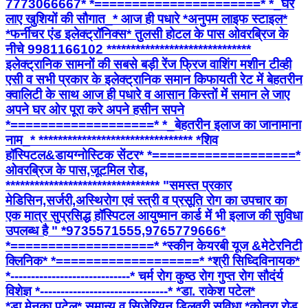
7773066667* *======================* *_घर
लाए खुशियों की सौगात_* आज ही पधारे *अनुपम लाइफ स्टाइल*
*फर्नीचर एंड इलेक्ट्रॉनिक्स* तुलसी होटल के पास ओवरब्रिज के
नीचे 9981166102 ******************************
इलेक्ट्रानिक सामनों की सबसे बड़ी रेंज फ्रिज वाशिंग मशीन टीव्ही
एसी व सभी प्रकार के इलेक्ट्रानिक समान किफायती रेट में बेहतरीन
क्वालिटी के साथ आज ही पधारे व आसान किस्तों में समान ले जाए
अपने घर ओर पूरा करे अपने हसीन सपने
*===================* *_बेहतरीन इलाज का जानामाना
नाम_* ******************************** *शिव
हॉस्पिटल&डायग्नोस्टिक सेंटर* *===================*
ओवरब्रिज के पास,जूटमिल रोड,
******************************** "समस्त प्रकार
मेडिसिन,सर्जरी,अस्थिरोग एवं स्त्री व प्रसूति रोग का उपचार का
एक मात्र सुप्रसिद्ध हॉस्पिटल आयुष्मान कार्ड में भी इलाज की सुविधा
उपलब्ध है " *9735571555,9765779666*
*===================* *स्कीन केयरबी यूज &मेटेरनिटी
क्लिनिक* *===================* *श्री सिध्दिविनायक*
*-----------------------------* चर्म रोग कुष्ठ रोग गुप्त रोग सौदंर्य
विशेज्ञ *-------------------------------* *डा. राकेश पटेल*
*डा.मेनका पटेल* समान्य व सिजेरियन डिलवरी सुविधा *कोतरा रोड़