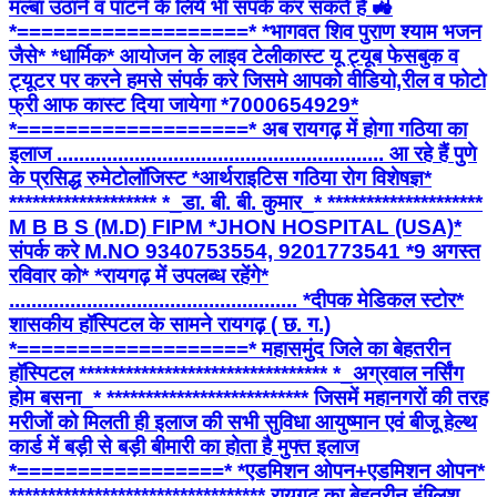
मल्बा उठाने व पाटने के लिये भी संपर्क कर सकते हैं 🚜
*===================* *भागवत शिव पुराण श्याम भजन
जैसे* *धार्मिक* आयोजन के लाइव टेलीकास्ट यू ट्यूब फेसबुक व
ट्यूटर पर करने हमसे संपर्क करे जिसमे आपको वीडियो,रील व फोटो
फ्री आफ कास्ट दिया जायेगा *7000654929*
*===================* अब रायगढ़ में होगा गठिया का
इलाज ........................................................... आ रहे हैं पुणे
के प्रसिद्ध रुमेटोलॉजिस्ट *आर्थराइटिस गठिया रोग विशेषज्ञ*
******************* *_डा. बी. बी. कुमार_* ********************
M B B S (M.D) FIPM *JHON HOSPITAL (USA)*
संपर्क करे M.NO 9340753554, 9201773541 *9 अगस्त
रविवार को* *रायगढ़ में उपलब्ध रहेंगे*
.................................................... *दीपक मेडिकल स्टोर*
शासकीय हॉस्पिटल के सामने रायगढ़ ( छ. ग.)
*===================* महासमुंद जिले का बेहतरीन
हॉस्पिटल ******************************** *_अग्रवाल नर्सिंग
होम बसना_* ************************** जिसमें महानगरों की तरह
मरीजों को मिलती ही इलाज की सभी सुविधा आयुष्मान एवं बीजू हेल्थ
कार्ड में बड़ी से बड़ी बीमारी का होता है मुफ्त इलाज
*=================* *एडमिशन ओपन+एडमिशन ओपन*
********************************* रायगढ़ का बेहतरीन इंग्लिश