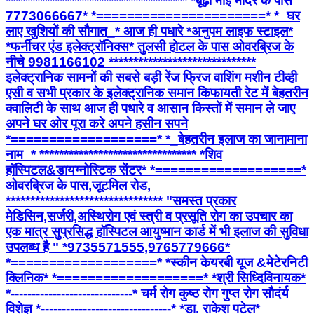
************************************* *बूढ़ी माई मंदिर के पास
7773066667* *======================* *_घर
लाए खुशियों की सौगात_* आज ही पधारे *अनुपम लाइफ स्टाइल*
*फर्नीचर एंड इलेक्ट्रॉनिक्स* तुलसी होटल के पास ओवरब्रिज के
नीचे 9981166102 ******************************
इलेक्ट्रानिक सामनों की सबसे बड़ी रेंज फ्रिज वाशिंग मशीन टीव्ही
एसी व सभी प्रकार के इलेक्ट्रानिक समान किफायती रेट में बेहतरीन
क्वालिटी के साथ आज ही पधारे व आसान किस्तों में समान ले जाए
अपने घर ओर पूरा करे अपने हसीन सपने
*===================* *_बेहतरीन इलाज का जानामाना
नाम_* ******************************** *शिव
हॉस्पिटल&डायग्नोस्टिक सेंटर* *===================*
ओवरब्रिज के पास,जूटमिल रोड,
******************************** "समस्त प्रकार
मेडिसिन,सर्जरी,अस्थिरोग एवं स्त्री व प्रसूति रोग का उपचार का
एक मात्र सुप्रसिद्ध हॉस्पिटल आयुष्मान कार्ड में भी इलाज की सुविधा
उपलब्ध है " *9735571555,9765779666*
*===================* *स्कीन केयरबी यूज &मेटेरनिटी
क्लिनिक* *===================* *श्री सिध्दिविनायक*
*-----------------------------* चर्म रोग कुष्ठ रोग गुप्त रोग सौदंर्य
विशेज्ञ *-------------------------------* *डा. राकेश पटेल*