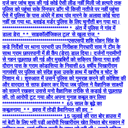
दर्ज कर जांच शुरू की गई कोई ऐसी लीड नहीं मिली जो हत्यारे तक
पुलिस को पहुंचा सके स्निफर डॉग भी किसी नतीजे पर नहीं पहुंचा
ऐसे में पुलिस के पास अंधेरे में हाथ पांव मारने के अलावा कोई चारा
नहीं रह गया था. ब्लाइंड मर्डर पुलिस के लिए चुनौती बन गया था।
********************************* *_​अंत में पुलिस ने गांव में
डाला डेरा_* *_साइकॉलॉजिकल टूल' से खुला राज_*
********************************* ​एसएसपी शशि मोहन सिंह के
कड़े निर्देशों पर थाना प्रभारी उप निरीक्षक गिरधारी साव ने टीम के
साथ ग्राम छापरपानी में ही कैंप (डेरा) डाल दिया। दर्जनों ग्रामीणों
से गहन पूछताछ की गई और मुखबिरों को सक्रिय किया गया ​इसी
दौरान पास के ग्राम कोड़ासिया के निवासी 65 वर्षीय भिखारीराम
नागवंशी पर पुलिस को संदेह हुआ उसके हाथ में खरोंच व चोट के
निशान थे। शुरुआत में उसने पुलिस को गुमराह करने की कोशिश की
और वारदात से साफ इंकार कर दिया जब पुलिस ने वैज्ञानिक साक्ष्यों
को सामने रखकर उससे मनो वैज्ञानिक तरीके से कड़ाई से पूछताछ
की, तो आरोपी टूट गया और अपना गुनाह कबूल कर लिया
***************************** *_65 साल के बूढ़े का
कबूलनामा_* *_हवस में तोड़ी हैवानियत की हद_*
****************************** 15 जुलाई की रात बोर हाउस में
मां बेटी के लिए भरी पड़ी आरोपी भिखारीराम खेत स्थित बोर मकान में