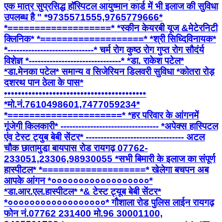
एक मात्र सुप्रसिद्ध हॉस्पिटल आयुष्मान कार्ड में भी इलाज की सुविधा
उपलब्ध है " *9735571555,9765779666*
*===================* *स्कीन केयरबी यूज &मेटेरनिटी
क्लिनिक* *===================* *श्री सिध्दिविनायक*
*-----------------------------* चर्म रोग कुष्ठ रोग गुप्त रोग सौदंर्य
विशेज्ञ *-------------------------------* *डा. राकेश पटेल*
*डा.मेनका पटेल* समान्य व सिजेरियन डिलवरी सुविधा *कोतरा रोड़
दशरथ पान ठेला के पास*
•••••••••••••••••••••••••••••••••••••••••
*मो.नं.7610498601,7477059234*
*=====================* *हर परिवार के आंगनमें
गूंजेगी किलकारी* --------------------------------- *अपेक्स हास्पिटल
एंव टेस्ट ट्युब बेबी सेंटर* --------------------------------- अटल
चौक छातामुडा़ बायपास रोड रायगढ़ 07762-
233051,23306,98930055 *सभी बिमारी के इलाज का संपूर्ण
हास्पीटल* *===================* खेलेगा बचपन अब
आपके आंगन *००००००००००००००००००*
*डा.आर.एल.हास्पीटल* *& टेस्ट ट्यूब बेबी सेंटर*
*००००००००००००००००००* गौशाला रोड पुलिस लाईन रायगढ़
फोन नं.07762 231400 मो.96 30001100,