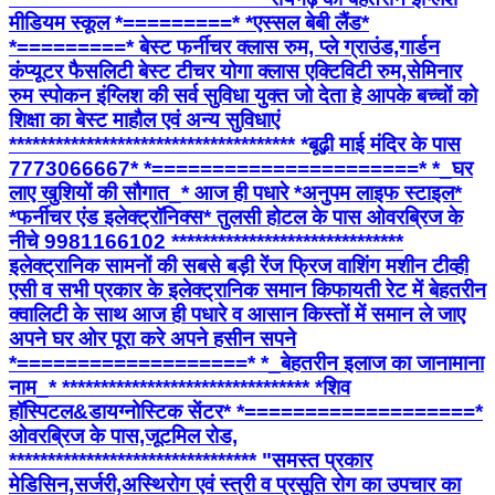
मीडियम स्कूल *=========* *एस्सल बेबी लैंड*
*=========* बेस्ट फर्नीचर क्लास रुम, प्ले ग्राउंड,गार्डन
कंप्यूटर फैसलिटी बेस्ट टीचर योगा क्लास एक्टिविटी रुम,सेमिनार
रुम स्पोकन इंग्लिश की सर्व सुविधा युक्त जो देता हे आपके बच्चों को
शिक्षा का बेस्ट माहौल एवं अन्य सुविधाएं
************************************* *बूढ़ी माई मंदिर के पास
7773066667* *======================* *_घर
लाए खुशियों की सौगात_* आज ही पधारे *अनुपम लाइफ स्टाइल*
*फर्नीचर एंड इलेक्ट्रॉनिक्स* तुलसी होटल के पास ओवरब्रिज के
नीचे 9981166102 ******************************
इलेक्ट्रानिक सामनों की सबसे बड़ी रेंज फ्रिज वाशिंग मशीन टीव्ही
एसी व सभी प्रकार के इलेक्ट्रानिक समान किफायती रेट में बेहतरीन
क्वालिटी के साथ आज ही पधारे व आसान किस्तों में समान ले जाए
अपने घर ओर पूरा करे अपने हसीन सपने
*===================* *_बेहतरीन इलाज का जानामाना
नाम_* ******************************** *शिव
हॉस्पिटल&डायग्नोस्टिक सेंटर* *===================*
ओवरब्रिज के पास,जूटमिल रोड,
******************************** "समस्त प्रकार
मेडिसिन,सर्जरी,अस्थिरोग एवं स्त्री व प्रसूति रोग का उपचार का