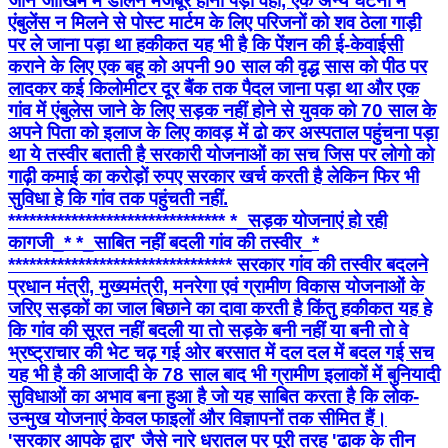
जान जोखिम में डालने मजबूर होना पड़ा वहीं, एक अन्य घटना में
एंबुलेंस न मिलने से पोस्ट मार्टम के लिए परिजनों को शव ठेला गाड़ी
पर ले जाना पड़ा था हकीकत यह भी है कि पेंशन की ई-केवाईसी
कराने के लिए एक बहू को अपनी 90 साल की वृद्ध सास को पीठ पर
लादकर कई किलोमीटर दूर बैंक तक पैदल जाना पड़ा था और एक
गांव में एंबुलेस जाने के लिए सड़क नहीं होने से युवक को 70 साल के
अपने पिता को इलाज के लिए कावड़ में ढो कर अस्पताल पहुंचना पड़ा
था ये तस्वीर बताती है सरकारी योजनाओं का सच जिस पर लोगो को
गाढ़ी कमाई का करोड़ों रुपए सरकार खर्च करती है लेकिन फिर भी
सुविधा हे कि गांव तक पहुंचती नहीं.
******************************* *_सड़क योजनाएं हो रही
कागजी_* *_साबित नहीं बदली गांव की तस्वीर_*
******************************** सरकार गांव की तस्वीर बदलने
प्रधान मंत्री, मुख्यमंत्री, मनरेगा एवं ग्रामीण विकास योजनाओं के
जरिए सड़कों का जाल बिछाने का दावा करती है किंतु हकीकत यह हे
कि गांव की सूरत नहीं बदली या तो सड़के बनी नहीं या बनी तो वे
भ्रष्ट्राचार की भेट चढ़ गई ओर बरसात में दल दल में बदल गई सच
यह भी है की आजादी के 78 साल बाद भी ग्रामीण इलाकों में बुनियादी
सुविधाओं का अभाव बना हुआ है जो यह साबित करता है कि लोक-
उन्मुख योजनाएं केवल फाइलों और विज्ञापनों तक सीमित हैं।
'सरकार आपके द्वार' जैसे नारे धरातल पर पूरी तरह 'ढाक के तीन