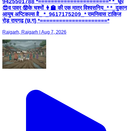
9425501788 *======================* *_धूप
😎व पावर 🤓के चश्मों 👩‍🏫 की एक मात्र विश्वसनिय_* *_दुकान
आयुष अप्टिकल्स है_ *_9617175209_* रामनिवास टाकिज
रोड़ रायगढ़ (छ.ग) *=====================*
Raigarh, Raigarh | Aug 7, 2026