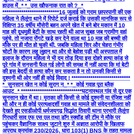
हाउस में_* *_उस खौफनाक रात को ?_*
*************************** ​16 जुलाई को ग्राम छापरपानी की एक
महिला ने लैलूंगा थाने में रिपोर्ट दर्ज कराई कि उसकी मानसिक रूप से
विक्षिप्त 35 वर्षीय मौसेरी बहन अपने खेत में बने बोर मकान में 10
माह की दूधमुही बेटी के साथ रहती थी ​आज सुबह जब ग्रामीण वहां
पहुंचे, तो नजारा रोंगटे खड़े कर देने वाला था 10 माह की बच्ची की
मौके पर ही मौत हो चुकी थी, जबकि महिला सिर और चेहरा गंभीर
चोटों के कारण लहू लुहान था और वो बेहोश पड़ी थी अस्पताल में
इलाज के दौरान महिला ने भी दम तोड़ दिया इस दोहरे हत्या कांड से
पूरे गांव में सनसनी फैल गई लोगो की समक्ष में नहीं आया कि मां बेटी
की इस बेदर्दी से हत्या कौन कर सकता है न तो उनकी किसी से
दुश्मनी थी ओर नहीं ही कोई विवाद ! ****************************
*_सुनसान खेत न कोई सुराग न_* *_कोई गवाह पूरा ब्लैक
आउट_* ***************************** ​घटनास्थल गांव से दूर एक
सुनसान खेत में था। मृतका की किसी से कोई दुश्मनी या रंजिश नहीं
थी और न ही कोई प्रत्यक्षदर्शी गवाह था मामले की संवेदनशीलता को
देखते हुए एसडीओपी धर्मजयगढ़ सिद्धांत तिवारी थाना प्रभारी लैलूंगा
गिरधारी साव एफ एस एल तथा डॉग स्क्वॉड की टीम ने मौके पर
पहुंचकर वैज्ञानिक साक्ष्य जुटाने ​शुरु में अज्ञात आरोपी के खिलाफ
अपराध क्रमांक 230/2026, धारा 103(1) BNS के तहत मामला