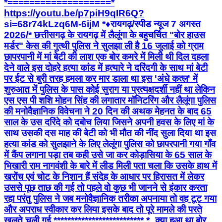
*===================*
https://youtu.be/p7piH9qIR6Q?
si=68r74kLzq6M-6ijM *♦रायगढ़/स्पीड न्यूज 7 अगस्त
2026/* ​छत्तीसगढ़ के रायगढ़ में लैलूंगा के बहुचर्चित "बोर हाउस
मर्डर" केस की गुत्थी पुलिस ने सुलझा ली है 16 जुलाई को ग्राम
छापरपानी में मां बेटी की लाश एक बोर कमरे में मिली थी दिल दहला
देने वाले इस दोहरे हत्या कांड में हत्यारे ने दरिंदगी के साथ मां बेटी
पर ईट से बुरी तरह हमला कर मार डाला था इस 'अंधे कत्ल' में
शुरुआत में पुलिस के पास कोई सुराग या प्रत्यक्षदर्शी नहीं था लेकिन
एस एस पी शशि मोहन सिंह की लगातार मॉनिटरिंग और लैलूंगा पुलिस
की मनोवैज्ञानिक विवेचना ने 20 दिन की अथक मेहनत के बाद 65
साल के उस दरिंदे को दबोच लिया जिसने अपनी हवस के लिए मां के
साथ उसकी दस माह की बेटी को भी मौत की नींद सुला दिया था इस
हत्या कांड को सुलझाने के लिए लेलूंगा पुलिस को छापरपानी गया गाँव
में कैंप लगाना पड़ा तब कही उसे जा कर कोड़ासिया के 65 साल के
भिखारी राम नागवंशी के बारे में लीड मिली पता चला कि उसके हाथ में
खरोंच एवं चोट के निशान हैं संदेह के आधार पर हिरासत में लेकर
उससे पूछ ताछ की गई तो पहले वो कुछ भी जानने से इंकार करता
रहा परंतु पुलिस ने जब मनोवैज्ञानिक तरीका अपनाया तो वह टूट गया
और अपराध स्वीकार कर लिया इसके बाद तो पूरे मामले की परते
खुलते चली गई ************************** *_क्या हुआ था बोर