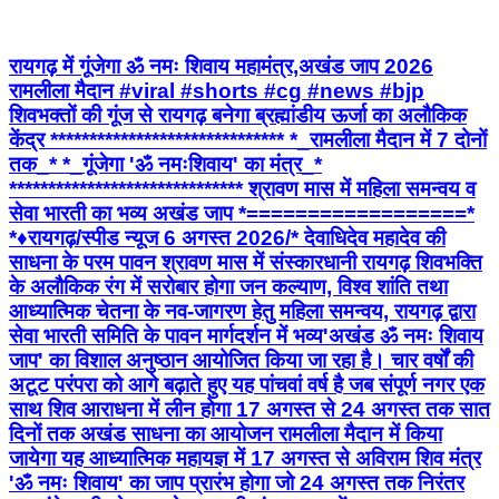
रायगढ़ में गूंजेगा ॐ नमः शिवाय महामंत्र,अखंड जाप 2026
रामलीला मैदान #viral #shorts #cg #news #bjp
शिवभक्तों की गूंज से रायगढ़ बनेगा ब्रह्मांडीय ऊर्जा का अलौकिक
केंद्र ****************************** *_रामलीला मैदान में 7 दोनों
तक_* *_गूंजेगा 'ॐ नमःशिवाय' का मंत्र_*
****************************** श्रावण मास में महिला समन्वय व
सेवा भारती का भव्य अखंड जाप *==================*
*♦रायगढ़/स्पीड न्यूज 6 अगस्त 2026/* देवाधिदेव महादेव की
साधना के परम पावन श्रावण मास में संस्कारधानी रायगढ़ शिवभक्ति
के अलौकिक रंग में सरोबार होगा जन कल्याण, विश्व शांति तथा
आध्यात्मिक चेतना के नव-जागरण हेतु महिला समन्वय, रायगढ़ द्वारा
सेवा भारती समिति के पावन मार्गदर्शन में भव्य'अखंड ॐ नमः शिवाय
जाप' का विशाल अनुष्ठान आयोजित किया जा रहा है। चार वर्षों की
अटूट परंपरा को आगे बढ़ाते हुए यह पांचवां वर्ष है जब संपूर्ण नगर एक
साथ शिव आराधना में लीन होगा 17 अगस्त से 24 अगस्त तक सात
दिनों तक अखंड साधना का आयोजन रामलीला मैदान में किया
जायेगा यह ​आध्यात्मिक महायज्ञ में 17 अगस्त से अविराम शिव मंत्र
'ॐ नमः शिवाय' का जाप प्रारंभ होगा जो 24 अगस्त तक निरंतर