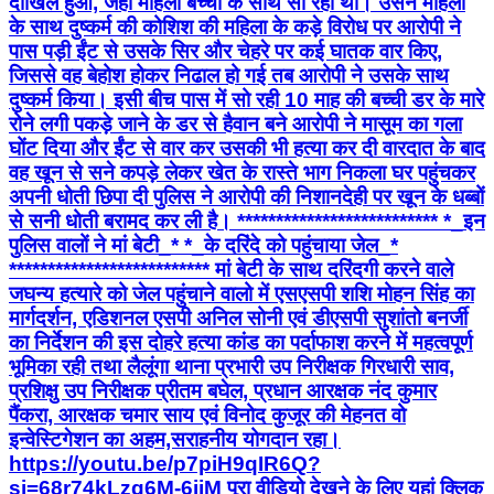
दाखिल हुआ, जहां महिला बच्ची के साथ सो रही थी। उसने महिला
के साथ दुष्कर्म की कोशिश की महिला के कड़े विरोध पर आरोपी ने
पास पड़ी ईंट से उसके सिर और चेहरे पर कई घातक वार किए,
जिससे वह बेहोश होकर निढाल हो गई तब आरोपी ने उसके साथ
दुष्कर्म किया। इसी बीच पास में सो रही 10 माह की बच्ची डर के मारे
रोने लगी पकड़े जाने के डर से हैवान बने आरोपी ने मासूम का गला
घोंट दिया और ईंट से वार कर उसकी भी हत्या कर दी वारदात के बाद
वह खून से सने कपड़े लेकर खेत के रास्ते भाग निकला घर पहुंचकर
अपनी धोती छिपा दी पुलिस ने आरोपी की निशानदेही पर खून के धब्बों
से सनी धोती बरामद कर ली है। ************************** *_​इन
पुलिस वालों ने मां बेटी_* *_के दरिंदे को पहुंचाया जेल_*
************************** मां बेटी के साथ दरिंदगी करने वाले
जघन्य हत्यारे को जेल पहुंचाने वालो में ​एसएसपी शशि मोहन सिंह का
मार्गदर्शन, एडिशनल एसपी अनिल सोनी एवं डीएसपी सुशांतो बनर्जी
का निर्देशन की इस दोहरे हत्या कांड का पर्दाफाश करने में महत्वपूर्ण
भूमिका रही तथा लैलूंगा थाना प्रभारी उप निरीक्षक गिरधारी साव,
प्रशिक्षु उप निरीक्षक प्रीतम बघेल, प्रधान आरक्षक नंद कुमार
पैंकरा, आरक्षक चमार साय एवं विनोद कुजूर की मेहनत वो
इन्वेस्टिगेशन का अहम,सराहनीय योगदान रहा।
https://youtu.be/p7piH9qIR6Q?
si=68r74kLzq6M-6ijM पूरा वीडियो देखने के लिए यहां क्लिक