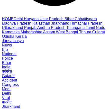
HOME
Delhi
Haryana
Uttar Pradesh
Bihar
Chhattisgarh
Madhya Pradesh
Rajasthan
Jharkhand
Himachal Pradesh
Uttarakhand
Punjab
Andhra Pradesh
Telangana
Tamil Nadu
Karnataka
Maharashtra
Assam
West Bengal
Tripura
Gujarat
Odisha
Kerala
Jansamasya
News
Bjp
National
Police
Bihar
India
कांग्रेस
Gujarat
Accident
Congress
Modi
Delhi
Viral
मारपीट
Jharkhand