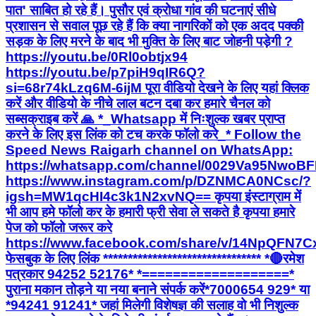
पात' साबित हो रहे हैं। पुसौर एवं क्रोधा गांव की घटनाएं सीधे
प्रशासन से सवाल पूछ रहे हैं कि क्या नागरिकों को एक अदद पक्की
सड़क के लिए मरने के बाद भी मुक्ति के लिए बाट जोहनी पड़ेगी ?
https://youtu.be/0Rl0obtjx94
https://youtu.be/p7piH9qIR6Q?
si=68r74kLzq6M-6ijM पूरा वीडियो देखने के लिए यहां क्लिक
करें और वीडियो के नीचे लाल बटन दबा कर हमारे चैनल को
सब्सक्राइब करें 🙏 *_Whatsapp में निःशुल्क खबर प्राप्त
करने के लिए इस लिंक को टच करके फॉलो करे_* Follow the
Speed News Raigarh channel on WhatsApp:
https://whatsapp.com/channel/0029Va95Nwo
https://www.instagram.com/p/DZNMCA0NCsc/?
igsh=MW1qcHI4c3k1N2xvNQ== कृपया इंस्टाग्राम में
भी आप हमे फॉलो कर के हमारी फ्री सेवा ले सकते है कृपया हमारे
पेज को फॉलो जरूर करे
https://www.facebook.com/share/v/14NpQFN7C
फेसबुक के लिए लिंक ******************************** *🔴रमेश
पत्रकार 94252 52176* *===================*
पुराना मकान तोड़ने या नया बनाने संपर्क करें*7000654 929* या
*94241 91241* जहां मिलेगी विशेषज्ञ की सलाह वो भी निशुल्क