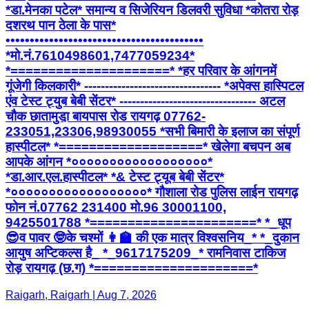
*डा.मेनका पटेल* समान्य व सिजेरियन डिलवरी सुविधा *कोतरा रोड़
दशरथ पान ठेला के पास*
•••••••••••••••••••••••••••••••••••••••••
*मो.नं.7610498601,7477059234*
*=====================* *हर परिवार के आंगनमें
गूंजेगी किलकारी* --------------------------------- *अपेक्स हास्पिटल
एंव टेस्ट ट्युब बेबी सेंटर* --------------------------------- अटल
चौक छातामुडा़ बायपास रोड रायगढ़ 07762-
233051,23306,98930055 *सभी बिमारी के इलाज का संपूर्ण
हास्पीटल* *===================* खेलेगा बचपन अब
आपके आंगन *००००००००००००००००००*
*डा.आर.एल.हास्पीटल* *& टेस्ट ट्यूब बेबी सेंटर*
*००००००००००००००००००* गौशाला रोड पुलिस लाईन रायगढ़
फोन नं.07762 231400 मो.96 30001100,
9425501788 *======================* *_धूप
😎व पावर 🤓के चश्मों 👩‍🏫 की एक मात्र विश्वसनिय_* *_दुकान
आयुष अप्टिकल्स है_ *_9617175209_* रामनिवास टाकिज
रोड़ रायगढ़ (छ.ग) *=====================*
Raigarh, Raigarh | Aug 7, 2026