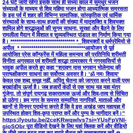
24 घंटे जारी रहेगा इसके साथ ही संध्या काल में सुमधुर भजन
संध्याओं के माध्यम से शिव महिमा भजन होगा आध्यात्मिक समरसता
के इस पर्व में शहर की विभिन्न सामाजिक, सांस्कृतिक एवं धार्मिक
संस्थाओं के साथ-साथ हज़ारों की संख्या में मातृशक्ति व शिवभक्त
शामिल होगे श्रद्धालुओं की सुगम साधना, सुरक्षा और बैठने के लिए
रामलीला मैदान में विशाल व सुव्यवस्थित पांडाल का निर्माण किया गया
है। ******************************* *_​शिवभक्तों व धर्मप्रेमियो से
अपील_* ******************************* ​आयोजन से पूर्व
आयोजित प्रेस कॉन्फ्रेंस में महिला समन्वय की प्रतिनिधि श्रीमती
विनीता अग्रवाल एवं श्रीमती श्रद्धा ताम्रकार ने नगरवासियों से
भावुक अपील करते हुए कहा ​"श्रावण मास भगवान भोलेनाथ की
प्रत्यक्षीकरण साधना का सर्वोत्तम अवसर है। 'ॐ नमः शिवाय'
केवल एक शब्द समूह नहीं, अपितु चेतना को जाग्रत करने वाली परम
ब्रह्मांडीय ऊर्जा है। जब हज़ारों कंठों से एक साथ यह महा मंत्र
गूंजेगा, तो संपूर्ण रायगढ़ सकारात्मक ऊर्जा और शिव-तत्व से सिंचित
हो उठेगा। हम नगर के समस्त सम्मानित नागरिकों, माताओं और
बहनों से विनम्र प्रार्थना करते हैं कि वे इस अखंड जाप महायज्ञ में
उपस्थित होकर शिव-कृपा प्राप्त करें और पुण्य के भागीदार बनें।"
https://youtu.be/2ceKRwqwlvs?si=YUsFpVNI-
gioSObr पूरा वीडियो देखने के लिए यहां क्लिक करें और वीडियो
के नीचे लाल बटन दबा कर हमारे चैनल को सब्सक्राइब करें 🙏