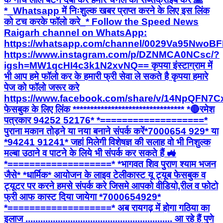
*_Whatsapp में निःशुल्क खबर प्राप्त करने के लिए इस लिंक
को टच करके फॉलो करे_* Follow the Speed News
Raigarh channel on WhatsApp:
https://whatsapp.com/channel/0029Va95Nwo
https://www.instagram.com/p/DZNMCA0NCsc/?
igsh=MW1qcHI4c3k1N2xvNQ== कृपया इंस्टाग्राम में
भी आप हमे फॉलो कर के हमारी फ्री सेवा ले सकते है कृपया हमारे
पेज को फॉलो जरूर करे
https://www.facebook.com/share/v/14NpQFN7C
फेसबुक के लिए लिंक ******************************** *🔴रमेश
पत्रकार 94252 52176* *===================*
पुराना मकान तोड़ने या नया बनाने संपर्क करें*7000654 929* या
*94241 91241* जहां मिलेगी विशेषज्ञ की सलाह वो भी निशुल्क
मल्बा उठाने व पाटने के लिये भी संपर्क कर सकते हैं 🚜
*===================* *भागवत शिव पुराण श्याम भजन
जैसे* *धार्मिक* आयोजन के लाइव टेलीकास्ट यू ट्यूब फेसबुक व
ट्यूटर पर करने हमसे संपर्क करे जिसमे आपको वीडियो,रील व फोटो
फ्री आफ कास्ट दिया जायेगा *7000654929*
*===================* अब रायगढ़ में होगा गठिया का
इलाज ........................................................... आ रहे हैं पुणे