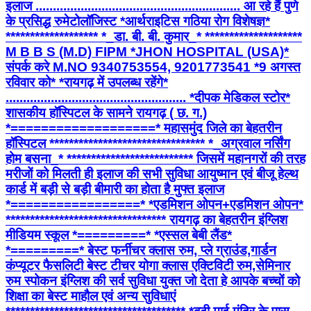
इलाज ........................................................... आ रहे हैं पुणे
के प्रसिद्ध रुमेटोलॉजिस्ट *आर्थराइटिस गठिया रोग विशेषज्ञ*
******************* *_डा. बी. बी. कुमार_* ********************
M B B S (M.D) FIPM *JHON HOSPITAL (USA)*
संपर्क करे M.NO 9340753554, 9201773541 *9 अगस्त
रविवार को* *रायगढ़ में उपलब्ध रहेंगे*
.................................................... *दीपक मेडिकल स्टोर*
शासकीय हॉस्पिटल के सामने रायगढ़ ( छ. ग.)
*===================* महासमुंद जिले का बेहतरीन
हॉस्पिटल ******************************** *_अग्रवाल नर्सिंग
होम बसना_* ************************** जिसमें महानगरों की तरह
मरीजों को मिलती ही इलाज की सभी सुविधा आयुष्मान एवं बीजू हेल्थ
कार्ड में बड़ी से बड़ी बीमारी का होता है मुफ्त इलाज
*=================* *एडमिशन ओपन+एडमिशन ओपन*
********************************* रायगढ़ का बेहतरीन इंग्लिश
मीडियम स्कूल *=========* *एस्सल बेबी लैंड*
*=========* बेस्ट फर्नीचर क्लास रुम, प्ले ग्राउंड,गार्डन
कंप्यूटर फैसलिटी बेस्ट टीचर योगा क्लास एक्टिविटी रुम,सेमिनार
रुम स्पोकन इंग्लिश की सर्व सुविधा युक्त जो देता हे आपके बच्चों को
शिक्षा का बेस्ट माहौल एवं अन्य सुविधाएं