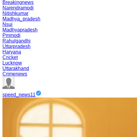
Breakingnews
Narendramodi
Nitishkumar
Madhya_pradesh
Nsui
Madhyapradesh
Pmmodi
Rahulgandhi
Uttarpradesh
Haryana
Cricket
Lucknow
Uttarakhand
Crimenews
speed_news11