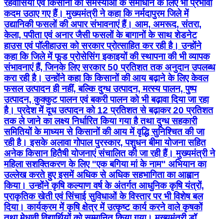
रहवासियों एवं किसानों की समस्याओं के समाधान के लिए भी प्रभावी
कदम उठाए गए हैं। मुख्यमंत्री ने कहा कि नर्मदापुरम जिले में
उद्यानिकी फसलों की अपार संभावनाएं हैं। आम, अमरूद, संतरा,
केला, पपीता एवं अनार जैसी फसलों के बागानों के साथ शेडनेट
हाउस एवं पॉलीहाउस को सरकार प्रोत्साहित कर रही है। उन्होंने
कहा कि जिले में फूड प्रोसेसिंग इकाइयों की स्थापना की भी व्यापक
संभावनाएं हैं, जिनके लिए सरकार 50 प्रतिशत तक अनुदान उपलब्ध
करा रही है। उन्होंने कहा कि किसानों की आय बढ़ाने के लिए केवल
फसल उत्पादन ही नहीं, बल्कि दुग्ध उत्पादन, मत्स्य पालन, पुष्प
उत्पादन, कुक्कुट पालन एवं बकरी पालन को भी बढ़ावा दिया जा रहा
है। प्रदेश में दूध उत्पादन को 12 प्रतिशत से बढ़ाकर 20 प्रतिशत
तक ले जाने का लक्ष्य निर्धारित किया गया है तथा दुग्ध सहकारी
समितियों के माध्यम से किसानों की आय में वृद्धि सुनिश्चित की जा
रही है। इसके अलावा गोपाल पुरस्कार, पशुधन बीमा योजना सहित
अनेक किसान हितैषी योजनाएं संचालित की जा रही हैं। मुख्यमंत्री ने
महिला सशक्तिकरण के लिए "एक बगिया मां के नाम" अभियान का
उल्लेख करते हुए इसमें अधिक से अधिक सहभागिता का आह्वान
किया। उन्होंने कृषि कल्याण वर्ष के अंतर्गत आधुनिक कृषि यंत्रों,
प्राकृतिक खेती एवं सिंचाई सुविधाओं के विस्तार पर भी विशेष बल
दिया। कार्यक्रम में कृषि क्षेत्र में उत्कृष्ट कार्य करने वाले कृषकों
तथा मेधावी विद्यार्थियों को सम्मानित किया गया। मुख्यमंत्री डॉ.