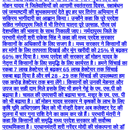
मोहन यादव ने जिलेवासियों को आगामी स्वतंत्रता दिवस, रक्षाबंधन
एवं जन्माष्टमी की शुभकामनाएं देते हुए हर घर तिरंगा अभियान में
सक्रिय भागीदारी का आह्वान किया। उन्होंने कहा कि पूरे प्रदेश
सहित नर्मदापुरम जिले में भी तिरंगा यात्रा पूरे उत्साह, गौरव एवं
देशभक्ति की भावना के साथ निकाली जाए। नर्मदापुरम जिले के
प्रभारी मंत्री श्री राकेश सिंह ने कहा की मध्य प्रदेश सरकार
किसानों के अधिकारों के लिए सजग है। मध्य सरकार ने किसानों की
हर मांगों के लिए तत्परता दिखाई और मूंग खरीदी को 25% से बढ़कर
60% कर दिया है। मध्य प्रदेश की सरकार डॉ मोहन यादव के
नेतृत्त में किसानों के लिए समृद्धि के लिए कार्यरत है। हमने सिंचाई का
रकबा 7 लाख हेक्टेयर से बढ़कर 65 लाख हेक्टेयर तक सिंचाई
रकबा बढ़ा दिया है और वर्ष 28 - 29 तक सिंचाई की उपलब्धता हम
एक करोड़ हेक्टेयर तक बना लेंगे। किसानों को उनकी मेहनत और
उपज का सही दाम मिले इसके लिए भी हमने गेहूं के एम. एस.पी को
बढ़ाया है। चावल की एमएसपी को बढ़ाया चना, मसूर के एम. एस. पी
को भी बढ़ाया है। डॉ मोहन यादव सरकार ने कृषकों के लाभ के लिए
कृषि भूमि अधिग्रहण बिल को भी मंजूरी देकर अब कलेक्टर रेट की
तुलना में चार गुना राशि देने का काम कर रहे हैं। प्रभारी मंत्री ने
कहा कि किसानों की समृद्धि मध्य प्रदेश सरकार की सर्वोच्च
प्राथमिकता है। प्रधानमंत्री श्री नरेंद्र मोदी की संकल्पना को डॉ