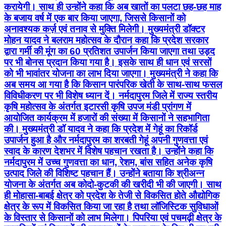
करायेगी। साथ ही उन्होंने कहा कि अब खातों का पलटा छह-छह माह
के बजाय वर्ष में एक बार किया जाएगा, जिससे किसानों को
अनावश्यक कर्ज़ एवं तनाव से मुक्ति मिलेगी। मुख्यमंत्री डॉक्टर
मोहन यादव ने बलराम महोत्सव के दौरान कहा कि प्रदेश सरकार
द्वारा गर्मी की मूंग का 60 प्रतिशत उपार्जन किया जाएगा तथा उड़द
पर भी बोनस प्रदान किया गया है। इसके साथ ही धान एवं सरसों
को भी भावांतर योजना का लाभ दिया जाएगा। मुख्यमंत्री ने कहा कि
अब समय आ गया है कि किसान पारंपरिक खेती के साथ-साथ फसल
विविधीकरण पर भी विशेष ध्यान दें। नर्मदापुरम जिले में राज्य स्तरीय
कृषि महोत्सव के अंतर्गत इटारसी कृषि उपज मंडी प्रांगण में
आयोजित कार्यक्रम में हजारों की संख्या में किसानों ने सहभागिता
की। मुख्यमंत्री डॉ यादव ने कहा कि प्रदेश में गेहूं का रिकॉर्ड
उपार्जन हुआ है और नर्मदापुरम का शरबती गेहूं अपनी गुणवत्ता एवं
स्वाद के कारण देशभर में विशेष पहचान रखता है। उन्होंने कहा कि
नर्मदापुरम में उच्च गुणवत्ता का धान, रेशम, बांस सहित अनेक कृषि
उत्पाद जिले की विशिष्ट पहचान हैं। उन्होंने बताया कि श्रीअन्न
योजना के अंतर्गत अब कोदो-कुटकी की खरीदी भी की जाएगी। साथ
ही मोहासा-बाबई क्षेत्र को प्रदेश के तेजी से विकसित होते औद्योगिक
क्षेत्र के रूप में विकसित किया जा रहा है तथा लॉजिस्टिक सुविधाओं
के विस्तार से किसानों को लाभ मिलेगा। पिपरिया एवं पचमढ़ी क्षेत्र के