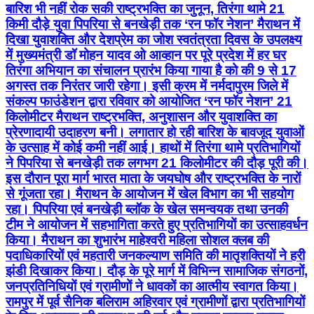
बारिश भी नहीं रोक सकी राष्ट्रभक्ति का जुनून, तिरंगा थामे 21
किमी दौड़े युवा पिपरिया से बनखेड़ी तक ‘रन फॉर नेशन’ मैराथन में
दिखा युवाशक्ति और देशप्रेम का जोश स्वतंत्रता दिवस के उपलक्ष्य
में मुख्यमंत्री डॉ मोहन यादव ओ आव्हान पर पूरे प्रदेश में हर घर
तिरंगा अभियान का संचालन प्रारंभ किया गाया है को की 9 से 17
अगस्त तक निरंतर जारी रहेगा। इसी क्रम में नर्मदापुरम जिले में
संकल्प फाउंडेशन द्वारा रविवार को आयोजित ‘रन फॉर नेशन’ 21
किलोमीटर मैराथन राष्ट्रभक्ति, अनुशासन और युवाशक्ति का
प्रेरणादायी उदाहरण बनी। लगातार हो रही बारिश के बावजूद युवाओं
के उत्साह में कोई कमी नहीं आई। हाथों में तिरंगा थामे प्रतिभागियों
ने पिपरिया से बनखेड़ी तक लगभग 21 किलोमीटर की दौड़ पूरी की।
इस दौरान पूरा मार्ग भारत माता के जयघोष और राष्ट्रभक्ति के नारों
से गूंजता रहा। मैराथन के आयोजन में खेल विभाग का भी सहयोग
रहा। पिपरिया एवं बनखेड़ी ब्लॉक के खेल समन्वयक तथा उनकी
टीम ने आयोजन में सहभागिता करते हुए प्रतिभागियों का उत्साहवर्धन
किया। मैराथन का शुभारंभ माहेश्वरी महिला सोशल क्लब की
पदाधिकारियों एवं महतारी जनकल्याण समिति की मातृशक्तियों ने हरी
झंडी दिखाकर किया। दौड़ के पूरे मार्ग में विभिन्न सामाजिक संगठनों,
जनप्रतिनिधियों एवं ग्रामीणों ने धावकों का आत्मीय स्वागत किया।
रामपुर में पूर्व सैनिक बलिराम अहिरवार एवं ग्रामीणों द्वारा प्रतिभागियों