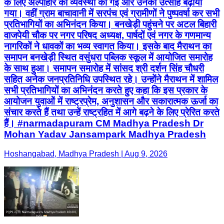
के लिए अल्पाहार की व्यवस्था की गई और उनका उत्साह बढ़ाया
गया। वहीं ग्राम बाचावानी में सरपंच एवं ग्रामीणों ने पुष्पवर्षा कर सभी
प्रतिभागियों का अभिनंदन किया। बनखेड़ी पहुंचने पर अटल बिहारी
वाजपेयी चौक पर नगर परिषद अध्यक्ष, पार्षदों एवं नगर के गणमान्य
नागरिकों ने धावकों का भव्य स्वागत किया। इसके बाद मैराथन का
समापन बनखेड़ी स्थित वसुंधरा पब्लिक स्कूल में आयोजित समारोह
के साथ हुआ। समापन समारोह में सांसद श्री दर्शन सिंह चौधरी
सहित अनेक जनप्रतिनिधि उपस्थित रहे। उन्होंने मैराथन में शामिल
सभी प्रतिभागियों का अभिनंदन करते हुए कहा कि इस प्रकार के
आयोजन युवाओं में राष्ट्रप्रेम, अनुशासन और सकारात्मक ऊर्जा का
संचार करते हैं तथा उन्हें राष्ट्रहित में आगे बढ़ने के लिए प्रेरित करते
हैं। #narmadapuram CM Madhya Pradesh Dr
Mohan Yadav Jansampark Madhya Pradesh
Hoshangabad, Madhya Pradesh | Aug 9, 2026