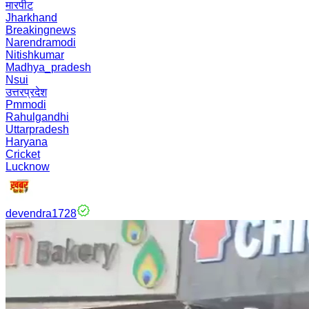
मारपीट
Jharkhand
Breakingnews
Narendramodi
Nitishkumar
Madhya_pradesh
Nsui
उत्तरप्रदेश
Pmmodi
Rahulgandhi
Uttarpradesh
Haryana
Cricket
Lucknow
devendra1728