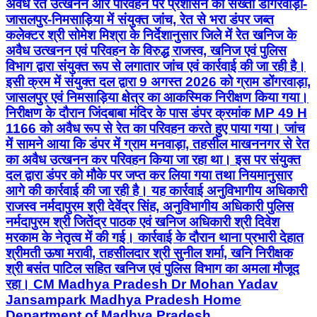
अवैध रेत उत्खनन और परिवहन पर प्रशासन की सख्ती डोंगरवाड़ा-
जासलपुर-निमसाड़िया में संयुक्त जांच, रेत से भरा डंपर जब्त
कलेक्टर श्री सोमेश मिश्रा के निर्देशानुसार जिले में रेत खनिज के
अवैध उत्खनन एवं परिवहन के विरुद्ध राजस्व, खनिज एवं पुलिस
विभाग द्वारा संयुक्त रूप से लगातार जांच एवं कार्रवाई की जा रही है।
इसी क्रम में संयुक्त दल द्वारा 9 अगस्त 2026 को ग्राम डोंगरवाड़ा,
जासलपुर एवं निमसाड़िया क्षेत्र का आकस्मिक निरीक्षण किया गया।
निरीक्षण के दौरान जिंदबाबा मंदिर के पास डंपर क्रमांक MP 49 H
1166 को अवैध रूप से रेत का परिवहन करते हुए पाया गया। जांच
में सामने आया कि डंपर में ग्राम मनवाड़ा, तहसील माखननगर से रेत
का अवैध उत्खनन कर परिवहन किया जा रहा था। इस पर संयुक्त
दल द्वारा डंपर को मौके पर जप्त कर लिया गया तथा नियमानुसार
आगे की कार्रवाई की जा रही है। यह कार्रवाई अनुविभागीय अधिकारी
राजस्व नर्मदापुरम श्री देवेंद्र सिंह, अनुविभागीय अधिकारी पुलिस
नर्मदापुरम श्री जितेंद्र पाठक एवं खनिज अधिकारी श्री दिवेश
मरकाम के नेतृत्व में की गई। कार्रवाई के दौरान थाना प्रभारी देहात
श्रीमती ऊषा मरावी, तहसीलदार श्री सुनील शर्मा, खनि निरीक्षक
श्री बसंत पाटिल सहित खनिज एवं पुलिस विभाग का अमला मौजूद
रहा। CM Madhya Pradesh Dr Mohan Yadav
Jansampark Madhya Pradesh Home
Department of Madhya Pradesh