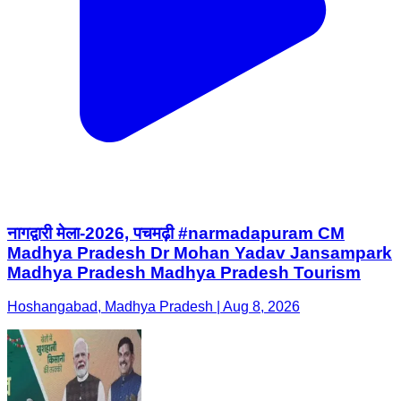
नागद्वारी मेला-2026, पचमढ़ी #narmadapuram CM
Madhya Pradesh Dr Mohan Yadav Jansampark
Madhya Pradesh Madhya Pradesh Tourism
Hoshangabad, Madhya Pradesh | Aug 8, 2026