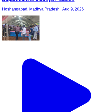
Hoshangabad, Madhya Pradesh | Aug 9, 2026