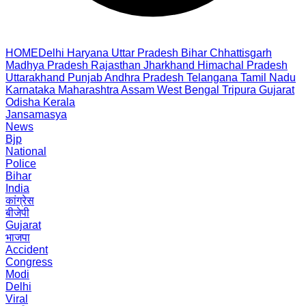
HOME
Delhi
Haryana
Uttar Pradesh
Bihar
Chhattisgarh
Madhya Pradesh
Rajasthan
Jharkhand
Himachal Pradesh
Uttarakhand
Punjab
Andhra Pradesh
Telangana
Tamil Nadu
Karnataka
Maharashtra
Assam
West Bengal
Tripura
Gujarat
Odisha
Kerala
Jansamasya
News
Bjp
National
Police
Bihar
India
कांग्रेस
बीजेपी
Gujarat
भाजपा
Accident
Congress
Modi
Delhi
Viral