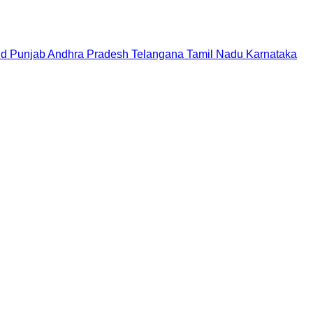
nd
Punjab
Andhra Pradesh
Telangana
Tamil Nadu
Karnataka