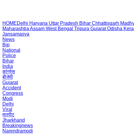
HOME
Delhi
Haryana
Uttar Pradesh
Bihar
Chhattisgarh
Madhy
Maharashtra
Assam
West Bengal
Tripura
Gujarat
Odisha
Kera
Jansamasya
News
Bjp
National
Police
Bihar
India
कांग्रेस
बीजेपी
Gujarat
Accident
Congress
Modi
Delhi
Viral
मारपीट
Jharkhand
Breakingnews
Narendramodi