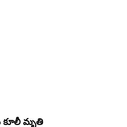
టు కూలీ మృతి