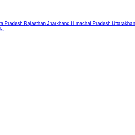
a Pradesh
Rajasthan
Jharkhand
Himachal Pradesh
Uttarakha
la