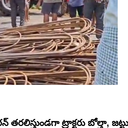
రలిస్తుండగా ట్రాక్టరు బోల్తా, జట్